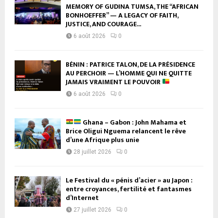
MEMORY OF GUDINA TUMSA, THE “AFRICAN
BONHOEFFER” — A LEGACY OF FAITH,
JUSTICE, AND COURAGE...
6 août 2026
0
BÉNIN : PATRICE TALON, DE LA PRÉSIDENCE
AU PERCHOIR — L’HOMME QUI NE QUITTE
JAMAIS VRAIMENT LE POUVOIR
6 août 2026
0
Ghana – Gabon : John Mahama et
Brice Oligui Nguema relancent le rêve
d’une Afrique plus unie
28 juillet 2026
0
Le Festival du « pénis d’acier » au Japon :
entre croyances, fertilité et fantasmes
d’Internet
27 juillet 2026
0