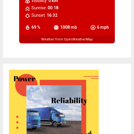
Visibility:
0 km
Sunrise:
00:18
Sunset:
16:32
69 %
1008 mb
6 mph
Weather from OpenWeatherMap