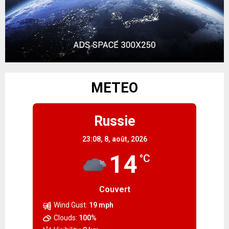
METEO
Russie
23:08,
8, août, 2026
14
°C
Couvert
Wind Gust:
19 mph
Clouds:
100%