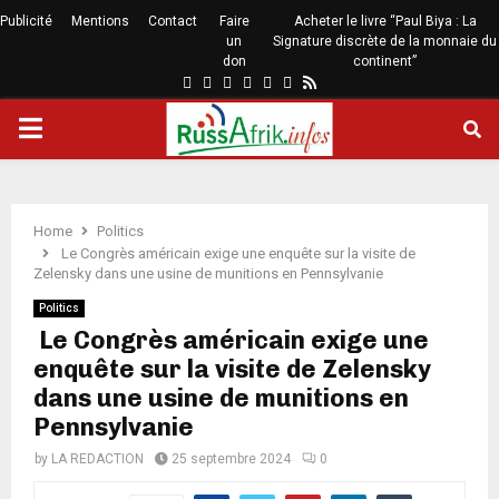
Publicité
Mentions
Contact
Faire
Acheter le livre “Paul Biya : La
un
Signature discrète de la monnaie du
don
continent”
Home
Politics
️ Le Congrès américain exige une enquête sur la visite de
Zelensky dans une usine de munitions en Pennsylvanie
Politics
️ Le Congrès américain exige une
enquête sur la visite de Zelensky
dans une usine de munitions en
Pennsylvanie
by
LA REDACTION
25 septembre 2024
0