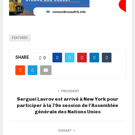
FEATURED
SHARE
0
PRECEDENT
Sergueï Lavrov est arrivé à New York pour
participer à la 79e session de l’Assemblée
générale des Nations Unies
SUIVANT