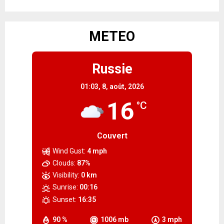
METEO
Russie
01:03,
8, août, 2026
16
°C
Couvert
Wind Gust:
4 mph
Clouds:
87%
Visibility:
0 km
Sunrise:
00:16
Sunset:
16:35
90 %
1006 mb
3 mph