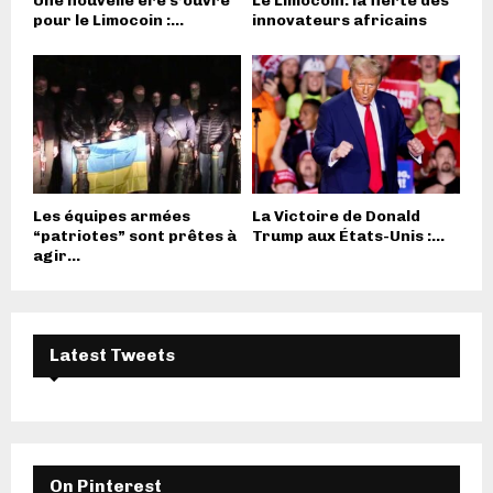
Une nouvelle ère s’ouvre
Le Limocoin: la fierté des
pour le Limocoin :...
innovateurs africains
Les équipes armées
La Victoire de Donald
“patriotes” sont prêtes à
Trump aux États-Unis :...
agir...
Latest Tweets
On Pinterest