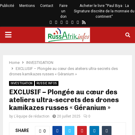
Publicité
Mentions
Contact
Faire
Acheter le livre “Paul Biya : La
un
Signature discrète de la monnaie du
don
continent”
Home
INVESTIGATION
EXCLUSIF – Plongée au cœur des ateliers ultra-secrets des
drones kamikazes russes « Géranium »
INVESTIGATION
RUSSIE INFOS
EXCLUSIF – Plongée au cœur des
ateliers ultra-secrets des drones
kamikazes russes « Géranium »
by
L’équipe de rédaction
20 juillet 2025
0
SHARE
0