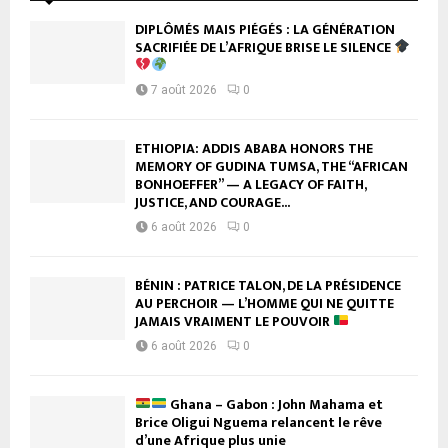
DIPLÔMÉS MAIS PIÉGÉS : LA GÉNÉRATION
SACRIFIÉE DE L’AFRIQUE BRISE LE SILENCE
7 août 2026
0
ETHIOPIA: ADDIS ABABA HONORS THE
MEMORY OF GUDINA TUMSA, THE “AFRICAN
BONHOEFFER” — A LEGACY OF FAITH,
JUSTICE, AND COURAGE...
6 août 2026
0
BÉNIN : PATRICE TALON, DE LA PRÉSIDENCE
AU PERCHOIR — L’HOMME QUI NE QUITTE
JAMAIS VRAIMENT LE POUVOIR
6 août 2026
0
Ghana – Gabon : John Mahama et
Brice Oligui Nguema relancent le rêve
d’une Afrique plus unie