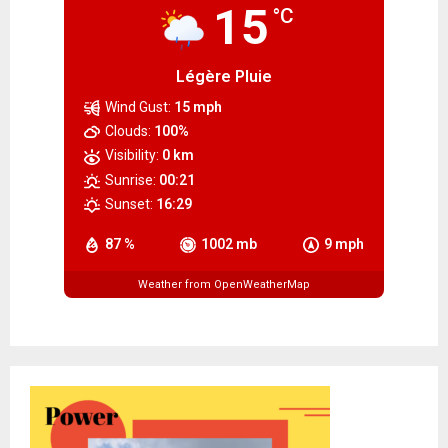
15
°C
Légère Pluie
Wind Gust:
15 mph
Clouds:
100%
Visibility:
0 km
Sunrise:
00:21
Sunset:
16:29
87 %
1002 mb
9 mph
Weather from OpenWeatherMap