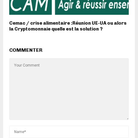
Cemac / crise alimentaire :Réunion UE-UA ou alors
la Cryptomonnaie quelle est la solution ?
COMMENTER