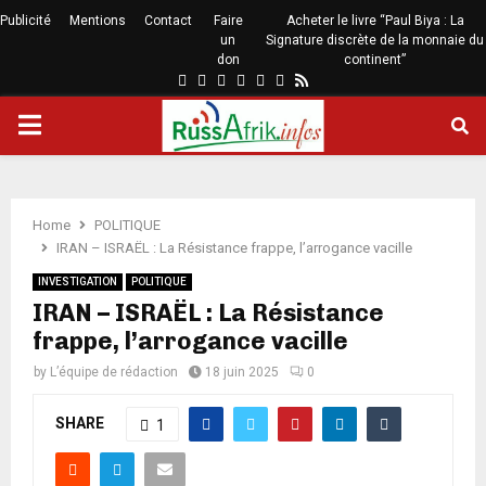
Publicité
Mentions
Contact
Faire
Acheter le livre “Paul Biya : La
un
Signature discrète de la monnaie du
don
continent”
Home
POLITIQUE
IRAN – ISRAËL : La Résistance frappe, l’arrogance vacille
INVESTIGATION
POLITIQUE
IRAN – ISRAËL : La Résistance
frappe, l’arrogance vacille
by
L’équipe de rédaction
18 juin 2025
0
SHARE
1