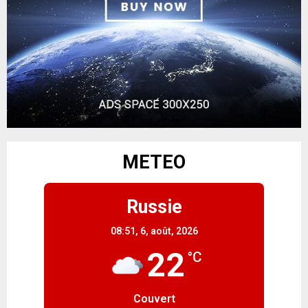
METEO
Russie
08:51,
6, août, 2026
22
°C
Couvert