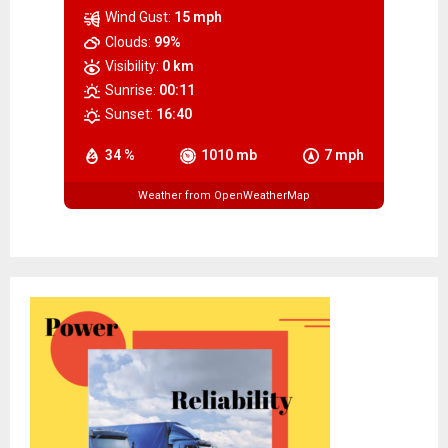
Wind Gust:
15 mph
Clouds:
99%
Visibility:
0 km
Sunrise:
00:11
Sunset:
16:40
34 %
1010 mb
7 mph
Weather from OpenWeatherMap