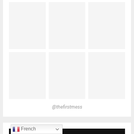
@thefirstmess
French