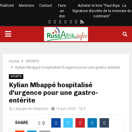
Publicité
Mentions
Contact
Faire
Acheter le livre “Paul Biya : La
un
Signature discrète de la monnaie du
don
continent”
Home
SPORTS
Kylian Mbappé hospitalisé d’urgence pour une gastro-entérite
SPORTS
Kylian Mbappé hospitalisé
d’urgence pour une gastro-
entérite
by
L’équipe de rédaction
19 juin 2025
0
SHARE
0