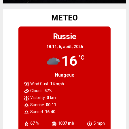
METEO
Russie
18:11,
6, août, 2026
16
°C
Nuageux
Wind Gust:
14 mph
Clouds:
57%
Visibility:
0 km
Sunrise:
00:11
Sunset:
16:40
67 %
1007 mb
5 mph