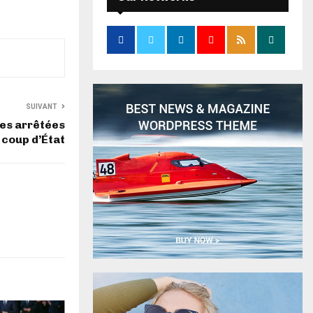
SUIVANT
nes arrêtées
 coup d’État