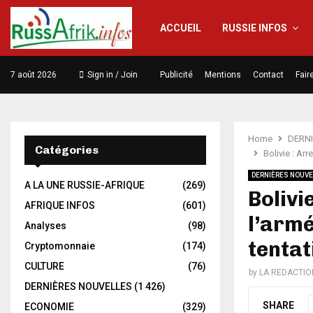
ACCUEIL
RUSSIE INFOS
7 août 2026
Sign in / Join
Publicité
Mentions
Contact
Fair
Home
DERN
Catégories
Bolivie : Ar
DERNIÈRES NOUVE
A LA UNE RUSSIE-AFRIQUE
(269)
Bolivi
AFRIQUE INFOS
(601)
l’armé
Analyses
(98)
tentat
Cryptomonnaie
(174)
CULTURE
(76)
by
LA REDACTIO
DERNIÈRES NOUVELLES
(1 426)
SHARE
ECONOMIE
(329)