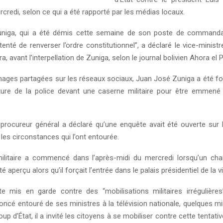
credi, selon ce qui a été rapporté par les médias locaux.
niga, qui a été démis cette semaine de son poste de commanda
 tenté de renverser l’ordre constitutionnel”, a déclaré le vice-ministre 
a, avant l’interpellation de Zuniga, selon le journal bolivien Ahora el 
mages partagées sur les réseaux sociaux, Juan José Zuniga a été f
ture de la police devant une caserne militaire pour être emmené
procureur général a déclaré qu’une enquête avait été ouverte sur l
 les circonstances qui l’ont entourée.
militaire a commencé dans l’après-midi du mercredi lorsqu’un cha
é aperçu alors qu’il forçait l’entrée dans le palais présidentiel de la v
e mis en garde contre des “mobilisations militaires irrégulière
oncé entouré de ses ministres à la télévision nationale, quelques mi
oup d’État, il a invité les citoyens à se mobiliser contre cette tentati