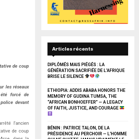
Articles récents
DIPLÔMÉS MAIS PIÉGÉS : LA
ntative de coup
GÉNÉRATION SACRIFIÉE DE L’AFRIQUE
BRISE LE SILENCE
ur les réseaux
ETHIOPIA: ADDIS ABABA HONORS THE
été forcé de
MEMORY OF GUDINA TUMSA, THE
police devant
“AFRICAN BONHOEFFER” — A LEGACY
OF FAITH, JUSTICE, AND COURAGE
rrêté l’ancien
BÉNIN : PATRICE TALON, DE LA
ntative de coup
PRÉSIDENCE AU PERCHOIR — L’HOMME
 Arce, dans la