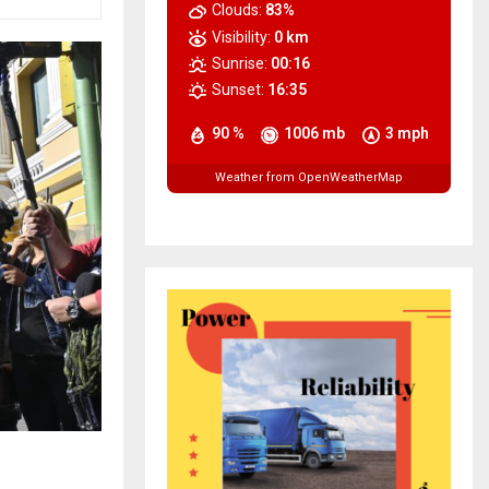
Clouds:
83%
Visibility:
0 km
Sunrise:
00:16
Sunset:
16:35
90 %
1006 mb
3 mph
Weather from OpenWeatherMap