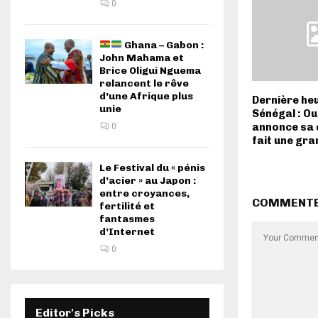
0
Ghana – Gabon :
John Mahama et
Brice Oligui Nguema
relancent le rêve
d’une Afrique plus
Dernière he
unie
Sénégal : O
annonce sa 
0
fait une gr
Le Festival du « pénis
d’acier » au Japon :
entre croyances,
COMMENT
fertilité et
fantasmes
d’Internet
0
Editor's Picks