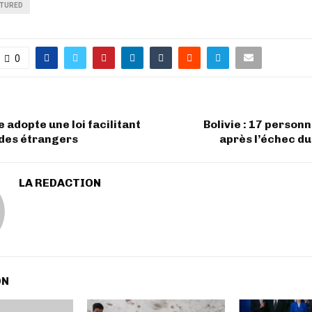
ATURED
0
 adopte une loi facilitant
Bolivie : 17 person
 des étrangers
après l’échec du
LA REDACTION
ON