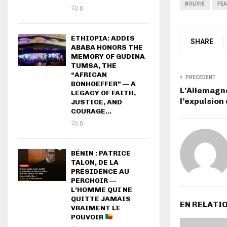
BOLIVIE
FE
0
ETHIOPIA: ADDIS
SHARE
ABABA HONORS THE
MEMORY OF GUDINA
TUMSA, THE
“AFRICAN
PRECEDENT
BONHOEFFER” — A
L’Allemagne
LEGACY OF FAITH,
l’expulsion
JUSTICE, AND
COURAGE...
0
BÉNIN : PATRICE
TALON, DE LA
PRÉSIDENCE AU
PERCHOIR —
L’HOMME QUI NE
QUITTE JAMAIS
EN RELATI
VRAIMENT LE
POUVOIR