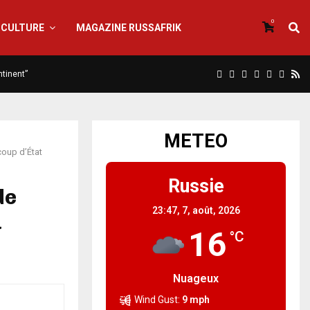
0
CULTURE
MAGAZINE RUSSAFRIK
ntinent”
METEO
 coup d’État
Russie
de
23:47,
7, août, 2026
a
16
°C
Nuageux
Wind Gust:
9 mph