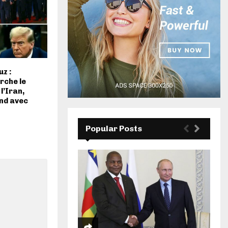
uz :
rche le
l’Iran,
nd avec
Popular Posts