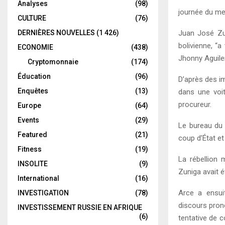
Analyses
(98)
journée du mer
CULTURE
(76)
Juan José Zu
DERNIÈRES NOUVELLES
(1 426)
bolivienne, “a
ECONOMIE
(438)
Jhonny Aguiler
Cryptomonnaie
(174)
Éducation
(96)
D’après des i
Enquêtes
(13)
dans une voi
procureur.
Europe
(64)
Events
(29)
Le bureau du 
Featured
(21)
coup d’État et
Fitness
(19)
La rébellion 
INSOLITE
(9)
Zuniga avait ét
International
(16)
Arce a ensuit
INVESTIGATION
(78)
discours pron
INVESTISSEMENT RUSSIE EN AFRIQUE
(6)
tentative de c