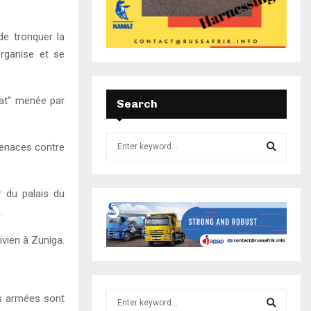
de tronquer la
organise et se
État” menée par
Search
menaces contre
r du palais du
.
ivien à Zuniga.
es armées sont