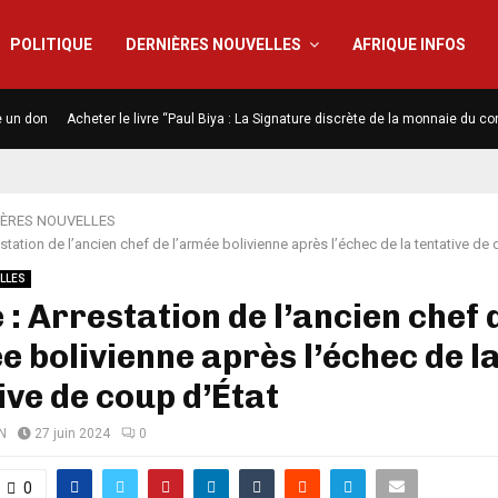
POLITIQUE
DERNIÈRES NOUVELLES
AFRIQUE INFOS
e un don
Acheter le livre “Paul Biya : La Signature discrète de la monnaie du co
IÈRES NOUVELLES
restation de l’ancien chef de l’armée bolivienne après l’échec de la tentative de
LLES
e : Arrestation de l’ancien chef 
e bolivienne après l’échec de l
ive de coup d’État
N
27 juin 2024
0
0