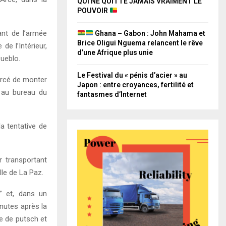
QUI NE QUITTE JAMAIS VRAIMENT LE
POUVOIR
nt de l’armée
Ghana – Gabon : John Mahama et
Brice Oligui Nguema relancent le rêve
de l’Intérieur,
d’une Afrique plus unie
Pueblo.
Le Festival du « pénis d’acier » au
orcé de monter
Japon : entre croyances, fertilité et
 au bureau du
fantasmes d’Internet
a tentative de
r transportant
ille de La Paz.
s” et, dans un
nutes après la
ve de putsch et