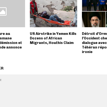
ure au
US Airstrike in Yemen Kills
Détroit d’Orm
usmane
Dozens of African
l’Occident che
démission et
Migrants, Houthis Claim
dialogue avec 
ande annonce
Téhéran répo
ironie
ER