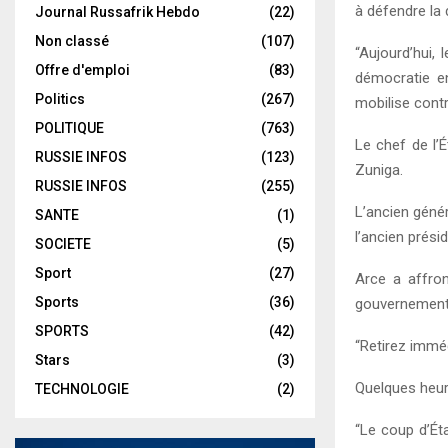
à défendre la
Journal Russafrik Hebdo
(22)
Non classé
(107)
“Aujourd’hui,
Offre d'emploi
(83)
démocratie en
Politics
(267)
mobilise contr
POLITIQUE
(763)
Le chef de l’É
RUSSIE INFOS
(123)
Zuniga.
RUSSIE INFOS
(255)
L’ancien géné
SANTE
(1)
l’ancien prési
SOCIETE
(5)
Sport
(27)
Arce a affron
Sports
(36)
gouvernement 
SPORTS
(42)
“Retirez imméd
Stars
(3)
Quelques heure
TECHNOLOGIE
(2)
“Le coup d’Ét