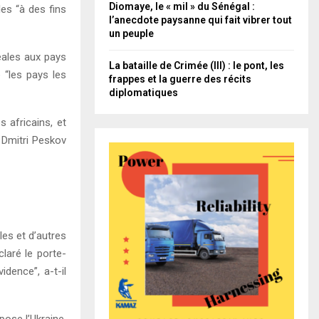
Diomaye, le « mil » du Sénégal :
les “à des fins
l’anecdote paysanne qui fait vibrer tout
un peuple
éales aux pays
La bataille de Crimée (III) : le pont, les
 “les pays les
frappes et la guerre des récits
diplomatiques
 africains, et
 Dmitri Peskov
les et d’autres
claré le porte-
dence”, a-t-il