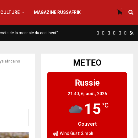
0
CULTURE
MAGAZINE RUSSAFRIK
iscrète de la monnaie du continent”
METEO
ys africains
Russie
21:40,
6, août, 2026
15
°C
Couvert
Wind Gust:
2 mph