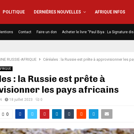
POLITIQUE
DERNIÈRES NOUVELLES
AFRIQUE INFOS
entions
Contact
Faire un don
Acheter le livre “Paul Biya : La Signature d
UNE RUSSIE-AFRIQUE
Céréales : la Russie est prête à approvisionner les pa
AFRIQUE
es : la Russie est prête à
isionner les pays africains
N
18 juillet 2023
0
0