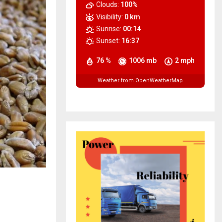
Clouds:
100%
Visibility:
0 km
Sunrise:
00:14
Sunset:
16:37
76 %
1006 mb
2 mph
Weather from OpenWeatherMap