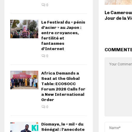
0
Le Cameroun
Jour de la V
Le Festival du « pénis
d’acier » au Japon :
entre croyances,
fertilité et
fantasmes
d’Internet
COMMENT
0
Africa Demands a
Seat at the Global
Table: ECOSOCC
Forum 2026 Calls for
a New International
Order
0
Diomaye, le « mil » du
Sénégal : l’anecdote