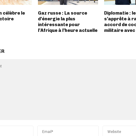
 célèbre le
Gaz russe : La source
Diplomatie : 
ictoire
d’énergie la plus
s’apprête à ra
intéressante pour
accord de co
l’Afrique à l’heure actuelle
militaire avec
ER