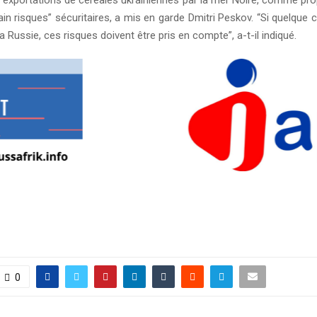
s exportations de céréales ukrainiennes par la mer Noire, comme prop
ain risques” sécuritaires, a mis en garde Dmitri Peskov. “Si quelque 
a Russie, ces risques doivent être pris en compte”, a-t-il indiqué.
0