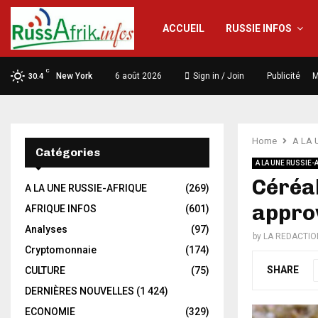
ACCUEIL
RUSSIE INFOS
C
New York
6 août 2026
Sign in / Join
Publicité
M
30.4
Home
A LA 
Catégories
A LA UNE RUSSIE-
Céréal
A LA UNE RUSSIE-AFRIQUE
(269)
approv
AFRIQUE INFOS
(601)
Analyses
(97)
by
LA REDACTIO
Cryptomonnaie
(174)
SHARE
CULTURE
(75)
DERNIÈRES NOUVELLES
(1 424)
ECONOMIE
(329)