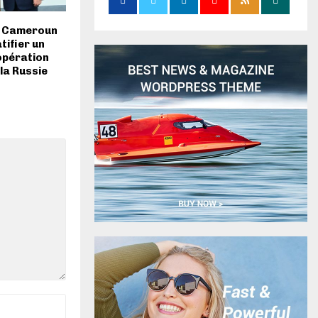
le Cameroun
tifier un
opération
 la Russie