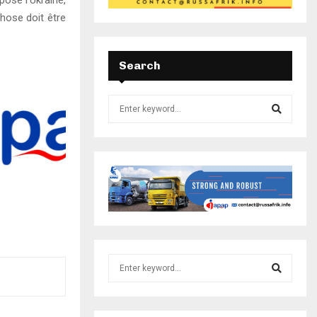
ose l’Ukraine,
chose doit être
Search