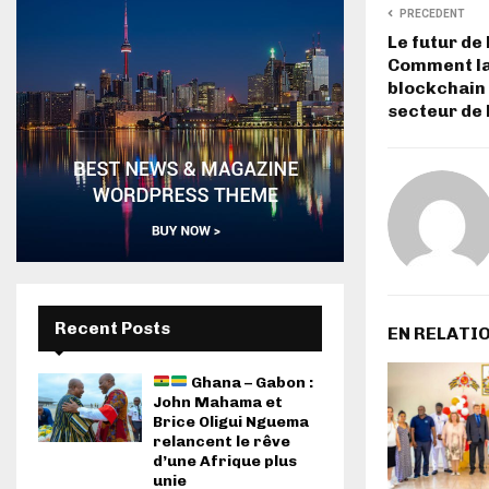
PRECEDENT
Le futur de 
Comment la
blockchain 
secteur de 
Recent Posts
EN RELATI
Ghana – Gabon :
John Mahama et
Brice Oligui Nguema
relancent le rêve
d’une Afrique plus
unie