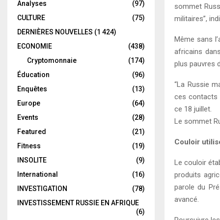
Analyses
(97)
sommet Russie-
CULTURE
(75)
militaires”, in
DERNIÈRES NOUVELLES
(1 424)
Même sans l’a
ECONOMIE
(438)
africains dan
Cryptomonnaie
(174)
plus pauvres d
Éducation
(96)
“La Russie ma
Enquêtes
(13)
ces contacts 
Europe
(64)
ce 18 juillet.
Events
(28)
Le sommet Russ
Featured
(21)
Couloir utilis
Fitness
(19)
INSOLITE
(9)
Le couloir éta
International
(16)
produits agric
parole du Pré
INVESTIGATION
(78)
avancé.
INVESTISSEMENT RUSSIE EN AFRIQUE
(6)