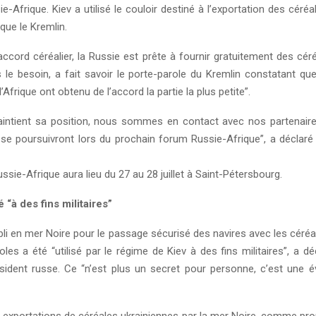
Afrique. Kiev a utilisé le couloir destiné à l’exportation des céréa
dique le Kremlin.
ccord céréalier, la Russie est prête à fournir gratuitement des cér
s le besoin, a fait savoir le porte-parole du Kremlin constatant que
’Afrique ont obtenu de l’accord la partie la plus petite”.
intient sa position, nous sommes en contact avec nos partenaires
se poursuivront lors du prochain forum Russie-Afrique”, a déclaré
ie-Afrique aura lieu du 27 au 28 juillet à Saint-Pétersbourg.
é “à des fins militaires”
bli en mer Noire pour le passage sécurisé des navires avec les céréa
oles a été “utilisé par le régime de Kiev à des fins militaires”, a dé
sident russe. Ce “n’est plus un secret pour personne, c’est une évi