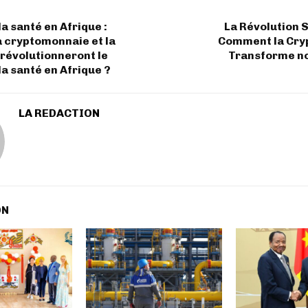
la santé en Afrique :
La Révolution S
 cryptomonnaie et la
Comment la Cry
révolutionneront le
Transforme n
la santé en Afrique ?
LA REDACTION
ON