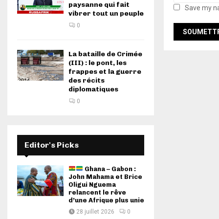
paysanne qui fait
Save my na
vibrer tout un peuple
0
La bataille de Crimée
(III) : le pont, les
frappes et la guerre
des récits
diplomatiques
0
Editor's Picks
Ghana – Gabon :
John Mahama et Brice
Oligui Nguema
relancent le rêve
d’une Afrique plus unie
28 juillet 2026
0