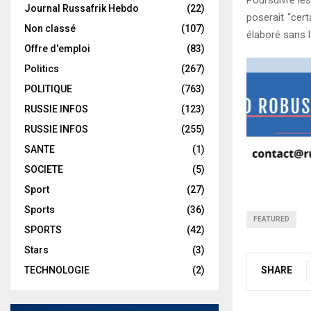
Poursuivre le
Journal Russafrik Hebdo
(22)
poserait “cert
Non classé
(107)
élaboré sans l
Offre d'emploi
(83)
Politics
(267)
POLITIQUE
(763)
RUSSIE INFOS
(123)
RUSSIE INFOS
(255)
SANTE
(1)
SOCIETE
(5)
Sport
(27)
Sports
(36)
FEATURED
SPORTS
(42)
Stars
(3)
TECHNOLOGIE
(2)
SHARE