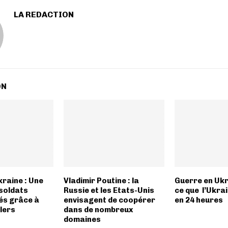
LA REDACTION
ON
raine : Une
Vladimir Poutine : la
Guerre en Ukra
 soldats
Russie et les Etats-Unis
ce que l’Ukra
és grâce à
envisagent de coopérer
en 24 heures
lers
dans de nombreux
domaines