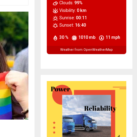
Clouds:
99%
Visibility:
0 km
Sunrise:
00:11
Sunset:
16:40
30 %
1010 mb
11 mph
Weather from OpenWeatherMap