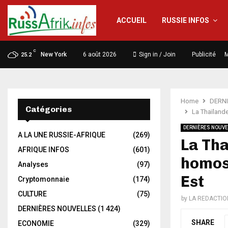
ACCUEIL
RUSSIE INFOS
C
New York
6 août 2026
Sign in / Join
Publicité
M
25.2
Home
DERN
Catégories
La Thaïland
DERNIÈRES NOUVE
A LA UNE RUSSIE-AFRIQUE
(269)
La Tha
AFRIQUE INFOS
(601)
homose
Analyses
(97)
Est
Cryptomonnaie
(174)
CULTURE
(75)
by
LA REDACTIO
DERNIÈRES NOUVELLES
(1 424)
SHARE
ECONOMIE
(329)