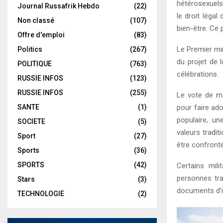
hétérosexuels 
Journal Russafrik Hebdo
(22)
le droit léga
Non classé
(107)
bien-être. Ce 
Offre d'emploi
(83)
Le Premier mi
Politics
(267)
du projet de l
POLITIQUE
(763)
célébrations.
RUSSIE INFOS
(123)
RUSSIE INFOS
(255)
Le vote de ma
SANTE
(1)
pour faire ado
populaire, un
SOCIETE
(5)
valeurs tradit
Sport
(27)
être confronté
Sports
(36)
SPORTS
(42)
Certains mili
personnes tra
Stars
(3)
documents d’id
TECHNOLOGIE
(2)