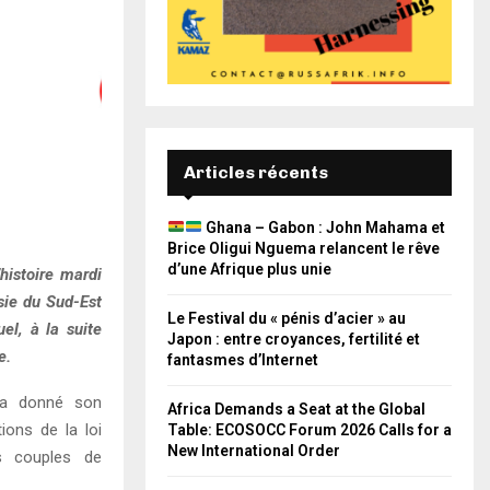
Articles récents
Ghana – Gabon : John Mahama et
Brice Oligui Nguema relancent le rêve
d’une Afrique plus unie
histoire mardi
sie du Sud-Est
Le Festival du « pénis d’acier » au
el, à la suite
Japon : entre croyances, fertilité et
e.
fantasmes d’Internet
 a donné son
Africa Demands a Seat at the Global
ions de la loi
Table: ECOSOCC Forum 2026 Calls for a
New International Order
es couples de