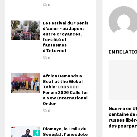
0
Le Festival du « pénis
d’acier » au Japon :
entre croyances,
fertilité et
fantasmes
d’Internet
EN RELATI
0
Africa Demands a
Seat at the Global
Table: ECOSOCC
Forum 2026 Calls for
a New International
Order
Guerre en Uk
0
centaine de
russes libér
des pourpar
Diomaye, le « mil » du
Sénégal : l’anecdote