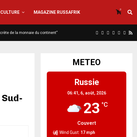
0
CULTURE
MAGAZINE RUSSAFRIK
iscrète de la monnaie du continent”
METEO
Russie
06:41,
6, août, 2026
 Sud-
23
°C
Couvert
Wind Gust:
17 mph