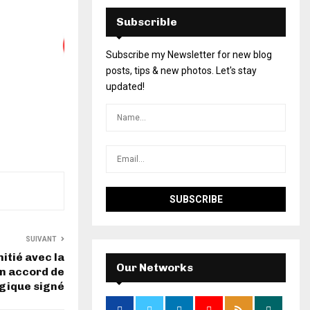
Subscrible
Subscribe my Newsletter for new blog
posts, tips & new photos. Let's stay
updated!
SUIVANT
itié avec la
Our Networks
un accord de
égique signé