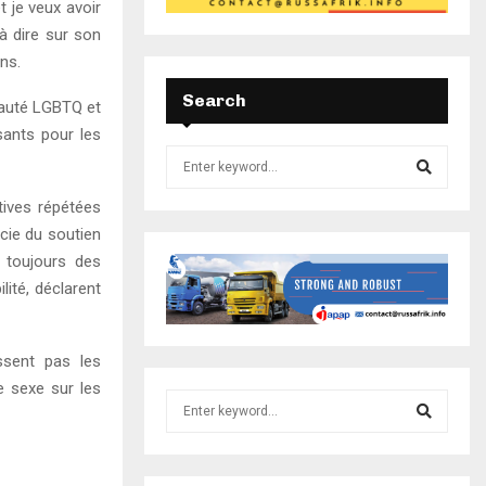
t je veux avoir
à dire sur son
ns.
Search
nauté LGBTQ et
isants pour les
tives répétées
icie du soutien
e toujours des
lité, déclarent
issent pas les
e sexe sur les