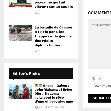
paysanne qui fait
vibrer tout un peuple
COMMENT
0
La bataille de Crimée
(III) : le pont, les
frappes et la guerre
des récits
diplomatiques
0
Editor's Picks
Ghana – Gabon :
Save my na
John Mahama et Brice
Oligui Nguema
relancent le rêve
d’une Afrique plus unie
28 juillet 2026
0