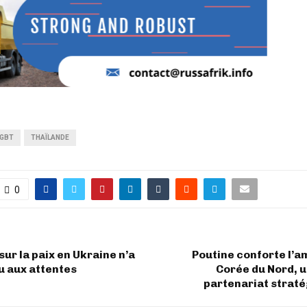
LGBT
THAÏLANDE
0
ur la paix en Ukraine n’a
Poutine conforte l’am
u aux attentes
Corée du Nord, 
partenariat strat