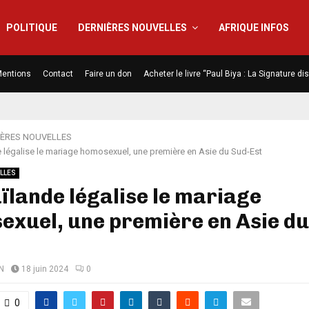
POLITIQUE
DERNIÈRES NOUVELLES
AFRIQUE INFOS
entions
Contact
Faire un don
Acheter le livre “Paul Biya : La Signature d
IÈRES NOUVELLES
e légalise le mariage homosexuel, une première en Asie du Sud-Est
LLES
ïlande légalise le mariage
xuel, une première en Asie du
N
18 juin 2024
0
0