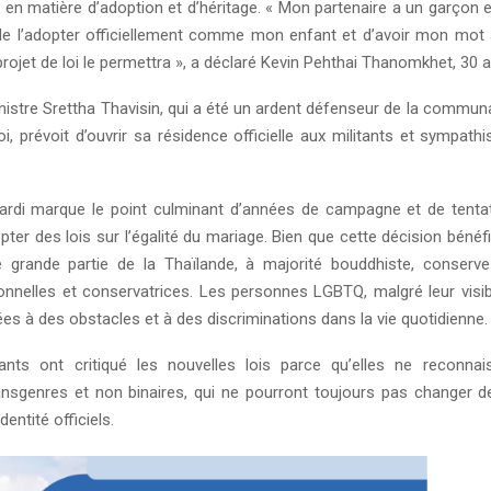
en matière d’adoption et d’héritage. « Mon partenaire a un garçon e
l de l’adopter officiellement comme mon enfant et d’avoir mon mot 
projet de loi le permettra », a déclaré Kevin Pehthai Thanomkhet, 30 a
nistre Srettha Thavisin, qui a été un ardent défenseur de la commu
oi, prévoit d’ouvrir sa résidence officielle aux militants et sympath
rdi marque le point culminant d’années de campagne et de tenta
pter des lois sur l’égalité du mariage. Bien que cette décision bénéf
e grande partie de la Thaïlande, à majorité bouddhiste, conserv
ionnelles et conservatrices. Les personnes LGBTQ, malgré leur visibi
es à des obstacles et à des discriminations dans la vie quotidienne.
tants ont critiqué les nouvelles lois parce qu’elles ne reconna
nsgenres et non binaires, qui ne pourront toujours pas changer d
entité officiels.