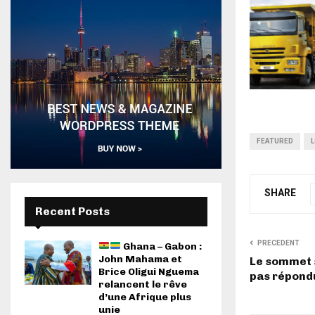
FEATURED
SHARE
Recent Posts
PRECEDENT
Ghana – Gabon :
John Mahama et
Le sommet s
Brice Oligui Nguema
pas répond
relancent le rêve
d’une Afrique plus
unie