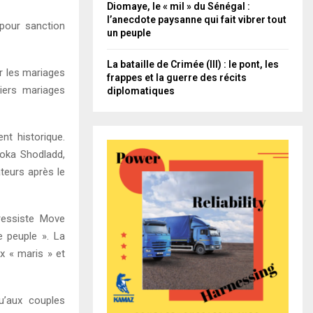
Diomaye, le « mil » du Sénégal :
l’anecdote paysanne qui fait vibrer tout
 pour sanction
un peuple
La bataille de Crimée (III) : le pont, les
r les mariages
frappes et la guerre des récits
iers mariages
diplomatiques
t historique.
oka Shodladd,
teurs après le
ressiste Move
e peuple ». La
x « maris » et
’aux couples