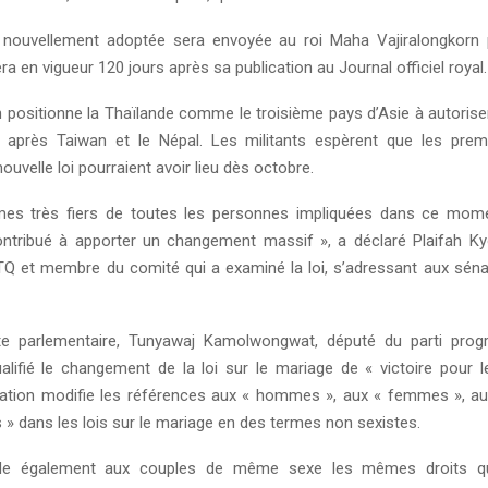
n nouvellement adoptée sera envoyée au roi Maha Vajiralongkorn
era en vigueur 120 jours après sa publication au Journal officiel royal.
n positionne la Thaïlande comme le troisième pays d’Asie à autorise
 après Taiwan et le Népal. Les militants espèrent que les prem
nouvelle loi pourraient avoir lieu dès octobre.
s très fiers de toutes les personnes impliquées dans ce momen
ntribué à apporter un changement massif », a déclaré Plaifah Ky
TQ et membre du comité qui a examiné la loi, s’adressant aux séna
e parlementaire, Tunyawaj Kamolwongwat, député du parti prog
alifié le changement de la loi sur le mariage de « victoire pour l
slation modifie les références aux « hommes », aux « femmes », au
 » dans les lois sur le mariage en des termes non sexistes.
rde également aux couples de même sexe les mêmes droits qu