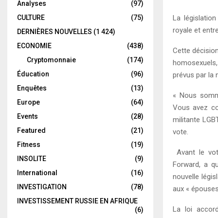
Analyses
(97)
CULTURE
(75)
La législatio
royale et entr
DERNIÈRES NOUVELLES
(1 424)
ECONOMIE
(438)
Cette décisio
Cryptomonnaie
(174)
homosexuels,
Éducation
(96)
prévus par la 
Enquêtes
(13)
« Nous somme
Europe
(64)
Vous avez co
Events
(28)
militante LGB
Featured
(21)
vote.
Fitness
(19)
Avant le vot
INSOLITE
(9)
Forward, a qu
International
(16)
nouvelle légi
INVESTIGATION
(78)
aux « épouses
INVESTISSEMENT RUSSIE EN AFRIQUE
La loi acco
(6)