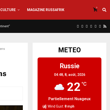
0
CULTURE
MAGAZINE RUSSAFRIK
ntinent”
METEO
iens
Russie
ns
04:48,
8, août, 2026
22
°C
Partiellement Nuageux
Wind Gust:
8 mph