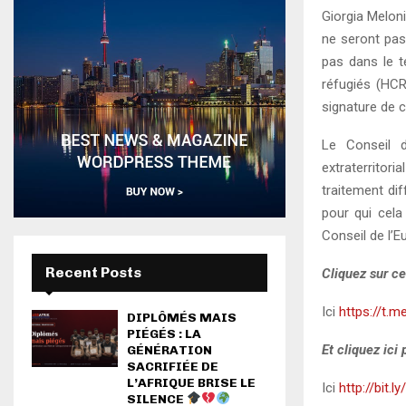
Giorgia Melon
ne seront pas
pas dans le te
réfugiés (HCR
signature de c
Le Conseil d
extraterritori
traitement di
pour qui cela
Conseil de l’
Recent Posts
Cliquez sur ce
Ici
https://t.m
DIPLÔMÉS MAIS
PIÉGÉS : LA
Et cliquez ici
GÉNÉRATION
SACRIFIÉE DE
L’AFRIQUE BRISE LE
Ici
http://bit.l
SILENCE