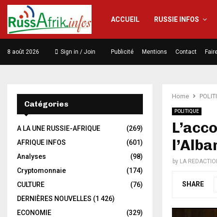
ACCUEIL
RUSSIE INFOS
8 août 2026
Sign in / Join
Publicité
Mentions
Contact
Fair
Home
POLIT
Catégories
POLITIQUE
L’acco
A LA UNE RUSSIE-AFRIQUE
(269)
l’Alba
AFRIQUE INFOS
(601)
Analyses
(98)
by
LA REDACTIO
Cryptomonnaie
(174)
SHARE
CULTURE
(76)
DERNIÈRES NOUVELLES
(1 426)
ECONOMIE
(329)