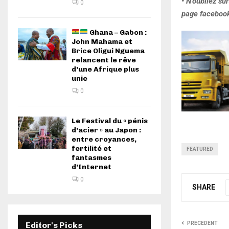
• N’oubliez su
0
page facebook 
Ghana – Gabon :
John Mahama et
Brice Oligui Nguema
relancent le rêve
d’une Afrique plus
unie
0
Le Festival du « pénis
d’acier » au Japon :
entre croyances,
fertilité et
FEATURED
fantasmes
d’Internet
0
SHARE
Editor's Picks
PRECEDENT