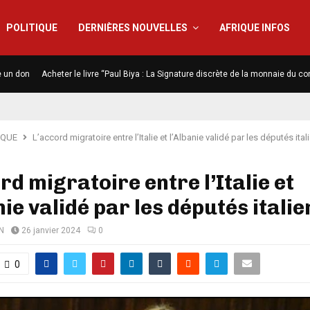
POLITIQUE
DERNIÈRES NOUVELLES
AFRIQUE INFOS
e un don
Acheter le livre “Paul Biya : La Signature discrète de la monnaie du co
IQUE
L’accord migratoire entre l’Italie et l’Albanie validé par les députés ital
rd migratoire entre l’Italie et
nie validé par les députés italie
N
26 janvier 2024
0
0