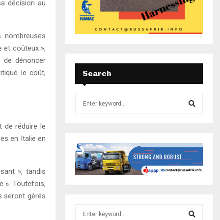
 sa décision au
ès nombreuses
e et coûteux »,
ué de dénoncer
tiqué le coût,
Search
 de réduire le
s en Italie en
ant », tandis
e ». Toutefois,
s seront gérés