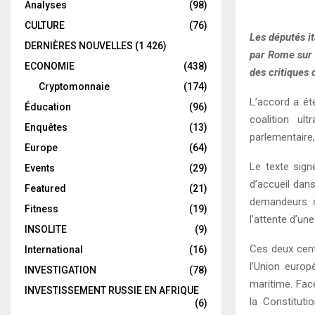
Analyses
(98)
CULTURE
(76)
Les députés it
DERNIÈRES NOUVELLES
(1 426)
par Rome sur l
ECONOMIE
(438)
des critiques 
Cryptomonnaie
(174)
L’accord a ét
Éducation
(96)
coalition ul
Enquêtes
(13)
parlementaire, 
Europe
(64)
Le texte sig
Events
(29)
d’accueil dans
Featured
(21)
demandeurs d
Fitness
(19)
l’attente d’un
INSOLITE
(9)
Ces deux centr
International
(16)
l’Union europ
INVESTIGATION
(78)
maritime. Fac
INVESTISSEMENT RUSSIE EN AFRIQUE
la Constituti
(6)