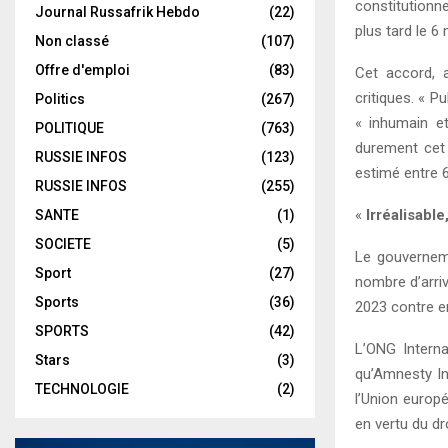
constitutionne
Journal Russafrik Hebdo
(22)
plus tard le 6
Non classé
(107)
Offre d'emploi
(83)
Cet accord, 
critiques. « P
Politics
(267)
« inhumain et
POLITIQUE
(763)
durement cet 
RUSSIE INFOS
(123)
estimé entre 6
RUSSIE INFOS
(255)
«
Irréalisable,
SANTE
(1)
SOCIETE
(5)
Le gouverneme
Sport
(27)
nombre d’arri
Sports
(36)
2023 contre en
SPORTS
(42)
L’ONG Intern
Stars
(3)
qu’Amnesty Int
TECHNOLOGIE
(2)
l’Union europ
en vertu du dro