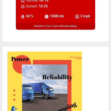
Sunrise:
00:16
Sunset:
16:35
60 %
1008 mb
3 mph
Weather from OpenWeatherMap