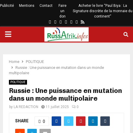
Publicité
Mentions
Contact
Faire
Acheter le livre “Paul Biya : La
un
Signature discrète de la monnaie du
don
continent”
Home
POLITIQUE
Russie : Une puissance en mutation dans un monde
multipolaire
POLITIQUE
Russie : Une puissance en mutation
dans un monde multipolaire
by
LA REDACTION
11 juillet 2025
0
SHARE
0