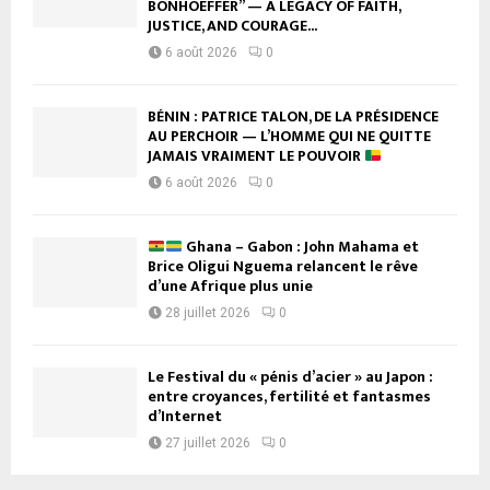
BONHOEFFER” — A LEGACY OF FAITH,
JUSTICE, AND COURAGE...
6 août 2026
0
BÉNIN : PATRICE TALON, DE LA PRÉSIDENCE
AU PERCHOIR — L’HOMME QUI NE QUITTE
JAMAIS VRAIMENT LE POUVOIR
6 août 2026
0
Ghana – Gabon : John Mahama et
Brice Oligui Nguema relancent le rêve
d’une Afrique plus unie
28 juillet 2026
0
Le Festival du « pénis d’acier » au Japon :
entre croyances, fertilité et fantasmes
d’Internet
27 juillet 2026
0