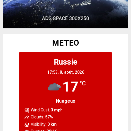
METEO
Russie
17:53,
8, août, 2026
17
°C
Nuageux
Wind Gust:
3 mph
Clouds:
57%
Visibility:
0 km