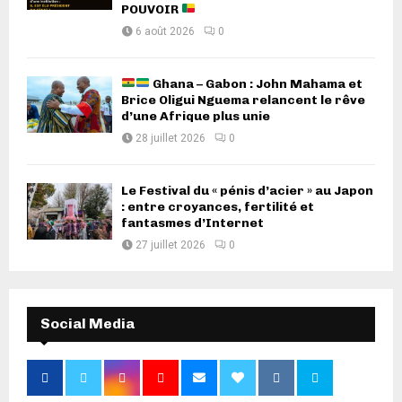
POUVOIR
6 août 2026
0
Ghana – Gabon : John Mahama et
Brice Oligui Nguema relancent le rêve
d’une Afrique plus unie
28 juillet 2026
0
Le Festival du « pénis d’acier » au Japon
: entre croyances, fertilité et
fantasmes d’Internet
27 juillet 2026
0
Social Media