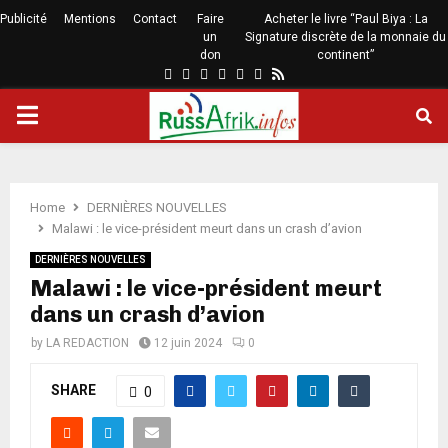
Publicité
Mentions
Contact
Faire
Acheter le livre “Paul Biya : La
un
Signature discrète de la monnaie du
don
continent”
Home
DERNIÈRES NOUVELLES
Malawi : le vice-président meurt dans un crash d’avion
DERNIÈRES NOUVELLES
Malawi : le vice-président meurt
dans un crash d’avion
by
LA REDACTION
12 juin 2024
0
SHARE
0