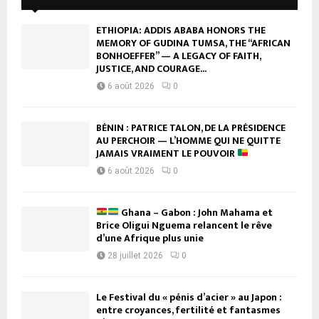
ETHIOPIA: ADDIS ABABA HONORS THE
MEMORY OF GUDINA TUMSA, THE “AFRICAN
BONHOEFFER” — A LEGACY OF FAITH,
JUSTICE, AND COURAGE...
6 août 2026
0
BÉNIN : PATRICE TALON, DE LA PRÉSIDENCE
AU PERCHOIR — L’HOMME QUI NE QUITTE
JAMAIS VRAIMENT LE POUVOIR
6 août 2026
0
Ghana – Gabon : John Mahama et
Brice Oligui Nguema relancent le rêve
d’une Afrique plus unie
28 juillet 2026
0
Le Festival du « pénis d’acier » au Japon :
entre croyances, fertilité et fantasmes