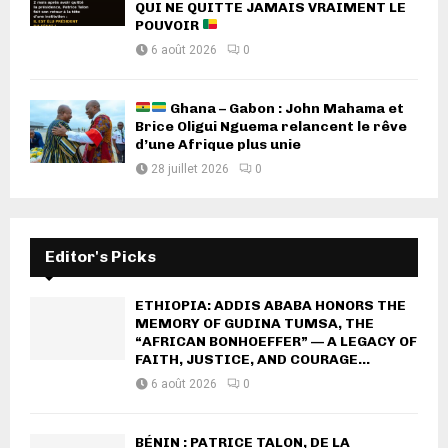
QUI NE QUITTE JAMAIS VRAIMENT LE
POUVOIR
6 août 2026
0
Ghana – Gabon : John Mahama et
Brice Oligui Nguema relancent le rêve
d’une Afrique plus unie
28 juillet 2026
0
Editor's Picks
ETHIOPIA: ADDIS ABABA HONORS THE
MEMORY OF GUDINA TUMSA, THE
“AFRICAN BONHOEFFER” — A LEGACY OF
FAITH, JUSTICE, AND COURAGE...
6 août 2026
0
BÉNIN : PATRICE TALON, DE LA