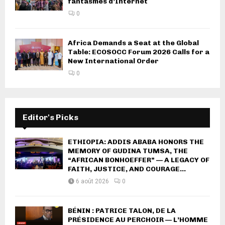
fantasmes d’Internet
0
Africa Demands a Seat at the Global
Table: ECOSOCC Forum 2026 Calls for a
New International Order
0
Editor's Picks
ETHIOPIA: ADDIS ABABA HONORS THE
MEMORY OF GUDINA TUMSA, THE
“AFRICAN BONHOEFFER” — A LEGACY OF
FAITH, JUSTICE, AND COURAGE...
6 août 2026
0
BÉNIN : PATRICE TALON, DE LA
PRÉSIDENCE AU PERCHOIR — L’HOMME