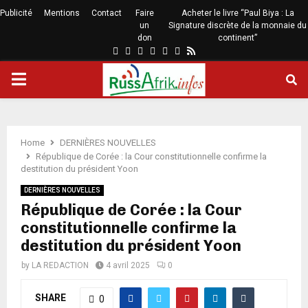
Publicité
Mentions
Contact
Faire
Acheter le livre “Paul Biya : La
un
Signature discrète de la monnaie du
don
continent”
Home
DERNIÈRES NOUVELLES
République de Corée : la Cour constitutionnelle confirme la
destitution du président Yoon
DERNIÈRES NOUVELLES
République de Corée : la Cour
constitutionnelle confirme la
destitution du président Yoon
by
LA REDACTION
4 avril 2025
0
SHARE
0