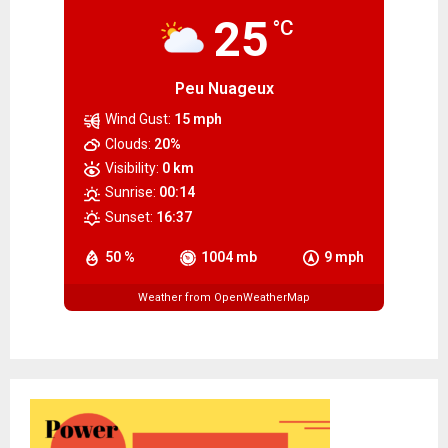
25
°C
Peu Nuageux
Wind Gust:
15 mph
Clouds:
20%
Visibility:
0 km
Sunrise:
00:14
Sunset:
16:37
50 %
1004 mb
9 mph
Weather from OpenWeatherMap