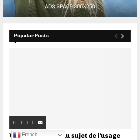
Popular Posts
Vladimir Poutine au sujet de l’usage
French