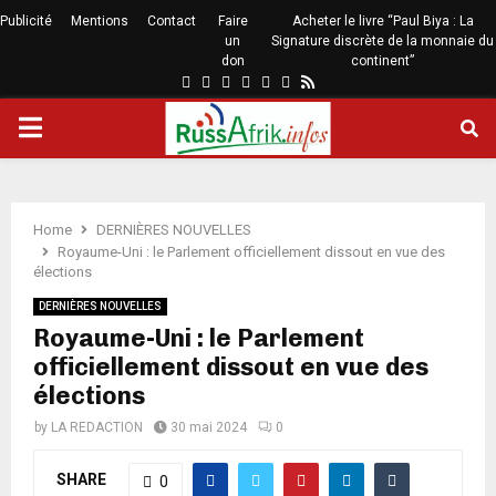
Publicité
Mentions
Contact
Faire
Acheter le livre “Paul Biya : La
un
Signature discrète de la monnaie du
don
continent”
Home
DERNIÈRES NOUVELLES
Royaume-Uni : le Parlement officiellement dissout en vue des
élections
DERNIÈRES NOUVELLES
Royaume-Uni : le Parlement
officiellement dissout en vue des
élections
by
LA REDACTION
30 mai 2024
0
SHARE
0