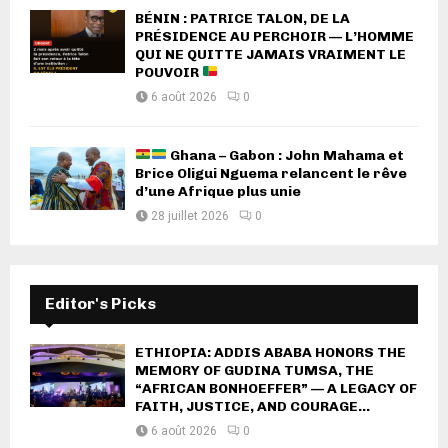
BÉNIN : PATRICE TALON, DE LA
PRÉSIDENCE AU PERCHOIR — L’HOMME
QUI NE QUITTE JAMAIS VRAIMENT LE
POUVOIR
6 août 2026
0
Ghana – Gabon : John Mahama et
Brice Oligui Nguema relancent le rêve
d’une Afrique plus unie
28 juillet 2026
0
Editor's Picks
ETHIOPIA: ADDIS ABABA HONORS THE
MEMORY OF GUDINA TUMSA, THE
“AFRICAN BONHOEFFER” — A LEGACY OF
FAITH, JUSTICE, AND COURAGE...
6 août 2026
0