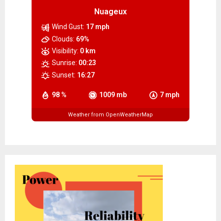
Nuageux
Wind Gust:
17 mph
Clouds:
69%
Visibility:
0 km
Sunrise:
00:23
Sunset:
16:27
98 %
1009 mb
7 mph
Weather from OpenWeatherMap