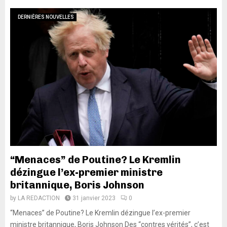
DERNIÈRES NOUVELLES
“Menaces” de Poutine? Le Kremlin
dézingue l’ex-premier ministre
britannique, Boris Johnson
by
LA REDACTION
31 janvier 2023
0
“Menaces” de Poutine? Le Kremlin dézingue l’ex-premier
ministre britannique, Boris Johnson Des “contres vérités”, c’est