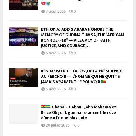
7 août 2026
0
ETHIOPIA: ADDIS ABABA HONORS THE
MEMORY OF GUDINA TUMSA, THE “AFRICAN
BONHOEFFER” — A LEGACY OF FAITH,
JUSTICE, AND COURAGE...
6 août 2026
0
BÉNIN : PATRICE TALON, DE LA PRÉSIDENCE
AU PERCHOIR — L’HOMME QUI NE QUITTE
JAMAIS VRAIMENT LE POUVOIR
6 août 2026
0
Ghana – Gabon : John Mahama et
Brice Oligui Nguema relancent le rêve
d’une Afrique plus unie
28 juillet 2026
0