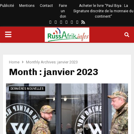
Publicité
Mentions
Contact
Faire
Acheter le livre “Paul Biya : La
un
Signature discrète de la monnaie du
don
continent”
Home
Monthly Archives: janvier 2023
Month : janvier 2023
DERNIÈRES NOUVELLES