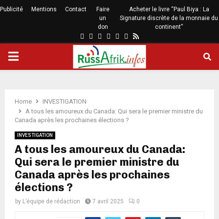
Publicité
Mentions
Contact
Faire
Acheter le livre “Paul Biya : La
un
Signature discrète de la monnaie du
don
continent”
Home
INVESTIGATION
A tous les amoureux du Canada: Qui sera le premier ministre du
Canada après les prochaines élections ?
INVESTIGATION
A tous les amoureux du Canada:
Qui sera le premier ministre du
Canada après les prochaines
élections ?
by
L’équipe de rédaction
7 avril 2025
0