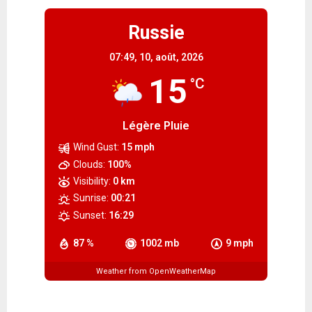
Russie
07:49,
10, août, 2026
15
°C
Légère Pluie
Wind Gust:
15 mph
Clouds:
100%
Visibility:
0 km
Sunrise:
00:21
Sunset:
16:29
87 %
1002 mb
9 mph
Weather from OpenWeatherMap