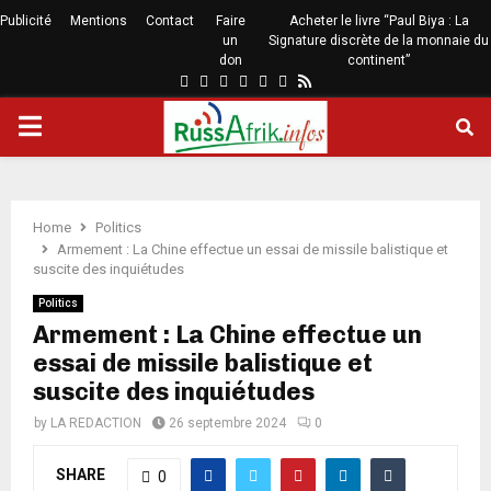
Publicité
Mentions
Contact
Faire
Acheter le livre “Paul Biya : La
un
Signature discrète de la monnaie du
don
continent”
Home
Politics
Armement : La Chine effectue un essai de missile balistique et
suscite des inquiétudes
Politics
Armement : La Chine effectue un
essai de missile balistique et
suscite des inquiétudes
by
LA REDACTION
26 septembre 2024
0
SHARE
0