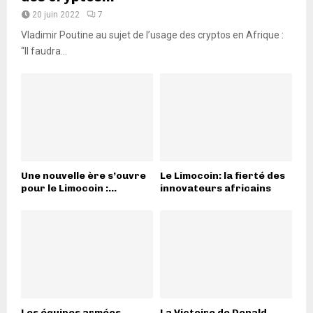
20 juin 2022
7
Vladimir Poutine au sujet de l’usage des cryptos en Afrique :
“Il faudra...
Une nouvelle ère s’ouvre
Le Limocoin: la fierté des
pour le Limocoin :...
innovateurs africains
Les équipes armées
La Victoire de Donald