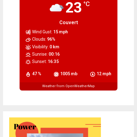
23
°C
Couvert
Wind Gust:
15 mph
Clouds:
96%
Visibility:
0 km
Sunrise:
00:16
Sunset:
16:35
47 %
1005 mb
12 mph
Weather from OpenWeatherMap