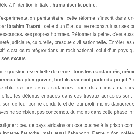
dèle à l’intention initiale :
humaniser la peine.
’expérimentation pénitentiaire, cette réforme s’inscrit dans un
 par
Ibrahim Traoré
: celle d’un État qui se reconstruit sur ses 
ressources, ses propres hommes. Réformer la peine, c’est auss
eté judiciaire, culturelle, presque civilisationnelle. Enrôler le
ctif, c’est les réintégrer dans un récit national, celui d’un pays q
c
ses exclus.
ne question essentielle demeure :
tous les condamnés, mêm
rimes les plus graves, font-ils vraiment partie du projet ?
A
 semble exclure ceux condamnés pour des crimes majeur
 effet, les détenus engagés dans ces travaux agricoles sont 
aison de leur bonne conduite et de leur profil moins dangereux
aves ne semblent pas concernés, du moins dans cette phase init
 souligner : peu de pays africains ont osé toucher à la prison c
e incarne l’autorité, mais aussi l’abandon. Parce qu’on préfè