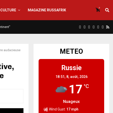
0
CULTURE
MAGAZINE RUSSAFRIK
ntinent”
METEO
aire audacieuse
ive,
Russie
e
18:51,
8, août, 2026
17
°C
Nuageux
Wind Gust:
17 mph