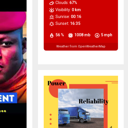
Clouds:
67%
Visibility:
0 km
Sunrise:
00:16
Sunset:
16:35
56 %
1008 mb
5 mph
Weather from OpenWeatherMap