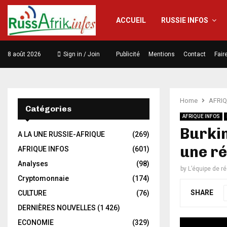
ACCUEIL
RUSSIE INFOS
8 août 2026
Sign in / Join
Publicité
Mentions
Contact
Fair
Home
AFRIQ
Catégories
AFRIQUE INFOS
Burkin
A LA UNE RUSSIE-AFRIQUE
(269)
une ré
AFRIQUE INFOS
(601)
Analyses
(98)
by
L’équipe de r
Cryptomonnaie
(174)
SHARE
CULTURE
(76)
DERNIÈRES NOUVELLES
(1 426)
ECONOMIE
(329)