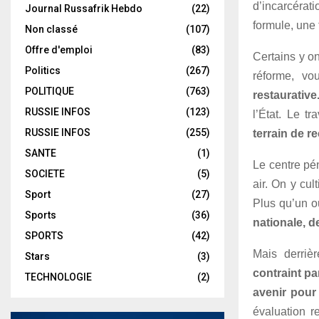
d’incarcérati
Journal Russafrik Hebdo
(22)
formule, une 
Non classé
(107)
Offre d'emploi
(83)
Certains y on
Politics
(267)
réforme, vou
POLITIQUE
(763)
restaurative
RUSSIE INFOS
(123)
l’État. Le tr
RUSSIE INFOS
(255)
terrain de r
SANTE
(1)
Le centre pé
SOCIETE
(5)
air. On y cul
Sport
(27)
Plus qu’un ou
Sports
(36)
nationale, de
SPORTS
(42)
Mais derrièr
Stars
(3)
contraint pa
TECHNOLOGIE
(2)
avenir pour
évaluation r