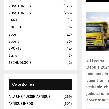
RUSSIE INFOS
(123)
RUSSIE INFOS
(255)
SANTE
(1)
SOCIETE
(5)
Sport
(27)
Sports
(36)
SPORTS
(42)
Stars
(3)
Lecteurs :
TECHNOLOGIE
(2)
Depuis 2024
pénitentiair
voient un r
Categories
véritable c
judiciaire.
A LA UNE RUSSIE-AFRIQUE
(269)
essentielle 
AFRIQUE INFOS
(601)