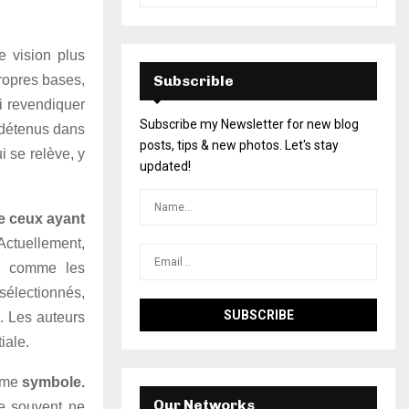
e vision plus
propres bases,
Subscrible
i revendiquer
Subscribe my Newsletter for new blog
s détenus dans
posts, tips & new photos. Let's stay
ui se relève, y
updated!
e ceux ayant
ctuellement,
s comme les
sélectionnés,
. Les auteurs
iale.
omme
symbole.
Our Networks
re souvent ne