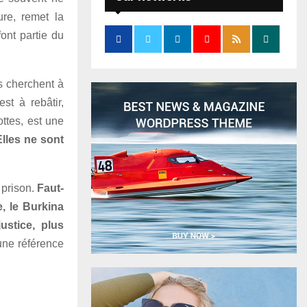
ure, remet la
ont partie du
s cherchent à
st à rebâtir,
ottes, est une
lles ne sont
 prison.
Faut-
e, le Burkina
ustice, plus
 une référence