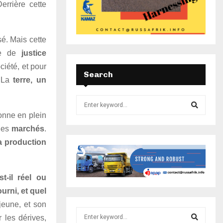
errière cette
sé. Mais cette
ne de
justice
ciété, et pour
Search
 La
terre, un
onne en plein
 les
marchés
.
a production
t-il réel ou
urni, et quel
jeune, et son
 les dérives,