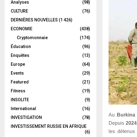
Analyses
(98)
CULTURE
(76)
DERNIÈRES NOUVELLES
(1 426)
ECONOMIE
(438)
Cryptomonnaie
(174)
Éducation
(96)
Enquêtes
(13)
Europe
(64)
Events
(29)
Featured
(21)
Fitness
(19)
INSOLITE
(9)
International
(16)
Au
Burkina
INVESTIGATION
(78)
Depuis
2024
INVESTISSEMENT RUSSIE EN AFRIQUE
les détenus
(6)