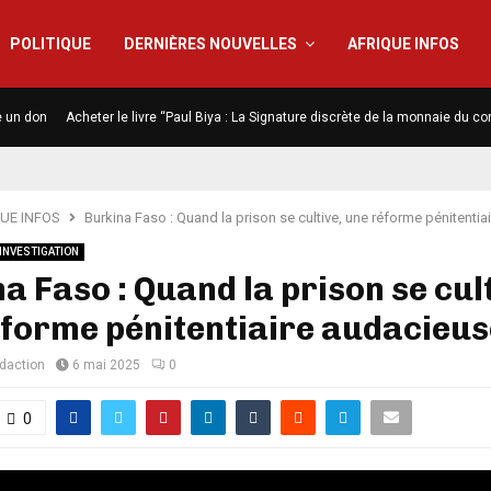
POLITIQUE
DERNIÈRES NOUVELLES
AFRIQUE INFOS
e un don
Acheter le livre “Paul Biya : La Signature discrète de la monnaie du co
UE INFOS
Burkina Faso : Quand la prison se cultive, une réforme pénitenti
INVESTIGATION
a Faso : Quand la prison se cult
forme pénitentiaire audacieus
édaction
6 mai 2025
0
0