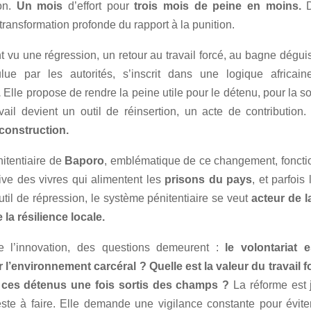
on.
Un mois
d’effort pour
trois mois de peine en moins.
D
transformation profonde du rapport à la punition.
t vu une régression, un retour au travail forcé, au bagne dégui
lue par les autorités, s’inscrit dans une logique africai
.
Elle propose de rendre la peine utile pour le détenu, pour la so
avail devient un outil de réinsertion, un acte de contribution.
econstruction.
nitentiaire de
Baporo
, emblématique de ce changement, foncti
tive des vivres qui alimentent les
prisons du pays
, et parfois
til de répression, le système pénitentiaire se veut
acteur de l
 la résilience locale.
e l’innovation, des questions demeurent :
le volontariat es
r l’environnement carcéral ? Quelle est la valeur du travail fo
 ces détenus une fois sortis des champs ?
La réforme est 
este à faire. Elle demande une vigilance constante pour éviter