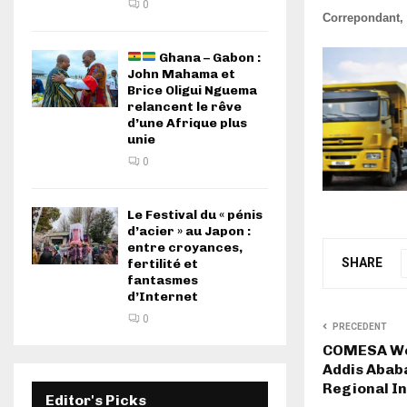
0
Correpondant,
Ghana – Gabon :
John Mahama et
Brice Oligui Nguema
relancent le rêve
d’une Afrique plus
unie
0
Le Festival du « pénis
d’acier » au Japon :
entre croyances,
SHARE
fertilité et
fantasmes
d’Internet
0
PRECEDENT
COMESA Wee
Addis Ababa
Regional I
Editor's Picks