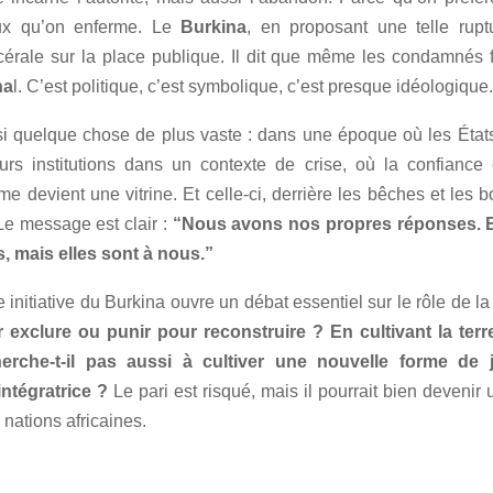
ux qu’on enferme. Le
Burkina
, en proposant une telle rupt
cérale sur la place publique. Il dit que même les condamnés f
na
l. C’est politique, c’est symbolique, c’est presque idéologique.
si quelque chose de plus vaste : dans une époque où les État
eurs institutions dans un contexte de crise, où la confiance e
e devient une vitrine. Et celle-ci, derrière les bêches et les b
Le message est clair :
“Nous avons nos propres réponses. E
s, mais elles sont à nous.”
e initiative du Burkina ouvre un débat essentiel sur le rôle de la
r exclure ou punir pour reconstruire ?
En cultivant la terr
rche-t-il pas aussi à cultiver une nouvelle forme de j
ntégratrice ?
Le pari est risqué, mais il pourrait bien devenir
 nations africaines.