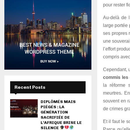
pour rester fi
Au-delà de l
large portée
ses propres 
une souverain
l’effort produ
compris ave
Cependant, u
commis les c
la réforme
Recent Posts
meurtres. En
souvent en r
DIPLÔMÉS MAIS
PIÉGÉS : LA
de crimes gr
GÉNÉRATION
SACRIFIÉE DE
Et il faut le
L’AFRIQUE BRISE LE
SILENCE
Parce qu’ell