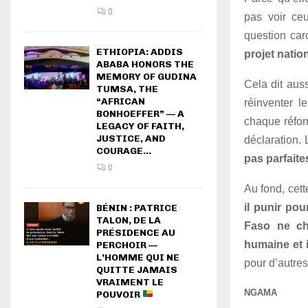
0
pas voir ce
question car
ETHIOPIA: ADDIS
projet natio
ABABA HONORS THE
MEMORY OF GUDINA
Cela dit aus
TUMSA, THE
“AFRICAN
réinventer l
BONHOEFFER” — A
chaque réform
LEGACY OF FAITH,
JUSTICE, AND
déclaration. 
COURAGE...
pas parfaite
0
Au fond, cett
il punir pou
BÉNIN : PATRICE
TALON, DE LA
Faso ne che
PRÉSIDENCE AU
humaine et i
PERCHOIR —
L’HOMME QUI NE
pour d’autres
QUITTE JAMAIS
VRAIMENT LE
NGAMA
POUVOIR