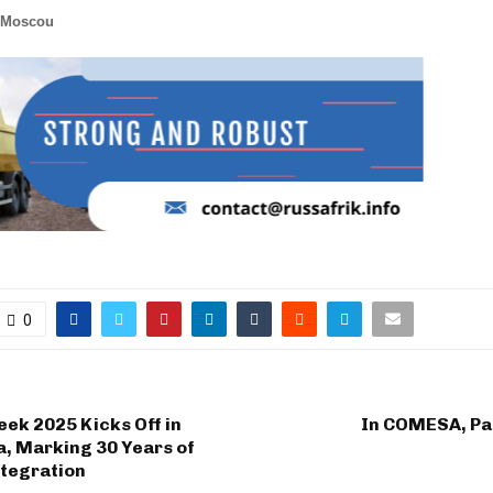
 Moscou
0
k 2025 Kicks Off in
In COMESA, Par
, Marking 30 Years of
ntegration