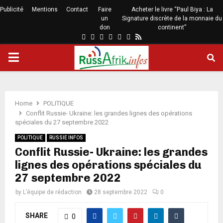
Publicité
Mentions
Contact
Faire
Acheter le livre “Paul Biya : La
un
Signature discrète de la monnaie du
don
continent”
Home
POLITIQUE
Conflit Russie- Ukraine: les grandes lignes des opérations
spéciales du 27 septembre 2022
POLITIQUE
RUSSIE INFOS
Conflit Russie- Ukraine: les grandes
lignes des opérations spéciales du
27 septembre 2022
by
L’équipe de rédaction
28 septembre 2022
0
SHARE
0