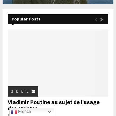
Popular Posts
Vladimir Poutine au sujet de l’usage
des cryptos...
French
20 juin 2022
7