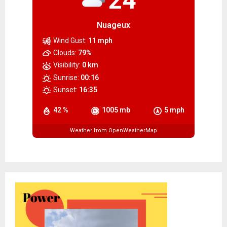
24
Nuageux
Wind Gust:
11 mph
Clouds:
79%
Visibility:
0 km
Sunrise:
00:16
Sunset:
16:35
42 %
1005 mb
5 mph
Weather from OpenWeatherMap