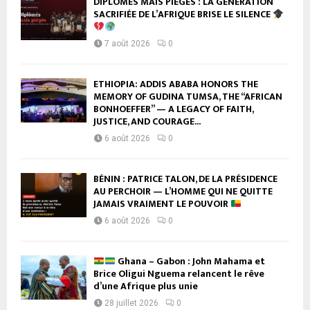
DIPLÔMÉS MAIS PIÉGÉS : LA GÉNÉRATION
SACRIFIÉE DE L’AFRIQUE BRISE LE SILENCE
7 août 2026
0
ETHIOPIA: ADDIS ABABA HONORS THE
MEMORY OF GUDINA TUMSA, THE “AFRICAN
BONHOEFFER” — A LEGACY OF FAITH,
JUSTICE, AND COURAGE...
6 août 2026
0
BÉNIN : PATRICE TALON, DE LA PRÉSIDENCE
AU PERCHOIR — L’HOMME QUI NE QUITTE
JAMAIS VRAIMENT LE POUVOIR
6 août 2026
0
Ghana – Gabon : John Mahama et
Brice Oligui Nguema relancent le rêve
d’une Afrique plus unie
28 juillet 2026
0