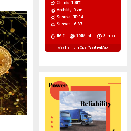
Clouds:
100%
Visibility:
0 km
Sunrise:
00:14
Sunset:
16:37
86 %
1005 mb
3 mph
Weather from OpenWeatherMap