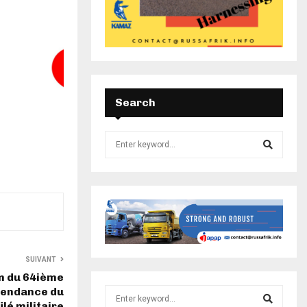
Search
SUIVANT
n du 64ième
épendance du
ilé militaire