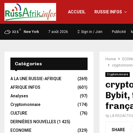
ACCUEIL
RUSSIE INFOS
C
New York
7 août 2026
Sign in / Join
Publicité
M
32.5
Home
ECON
Catégories
cryptomonnai
Cryptomonnaie
A LA UNE RUSSIE-AFRIQUE
(269)
crypt
AFRIQUE INFOS
(601)
Bybit,
Analyses
(97)
franç
Cryptomonnaie
(174)
CULTURE
(76)
by
LA REDACTIO
DERNIÈRES NOUVELLES
(1 425)
SHARE
ECONOMIE
(329)