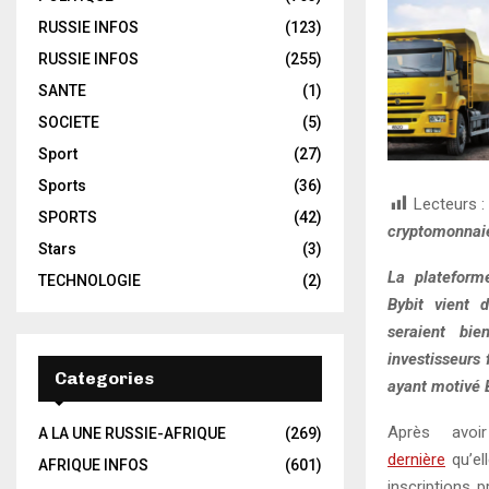
RUSSIE INFOS
(123)
RUSSIE INFOS
(255)
SANTE
(1)
SOCIETE
(5)
Sport
(27)
Sports
(36)
Lecteurs :
SPORTS
(42)
cryptomonnaies
Stars
(3)
La plateform
TECHNOLOGIE
(2)
Bybit vient 
seraient bie
investisseurs 
Categories
ayant motivé B
Après avo
A LA UNE RUSSIE-AFRIQUE
(269)
dernière
qu’ell
AFRIQUE INFOS
(601)
inscriptions 