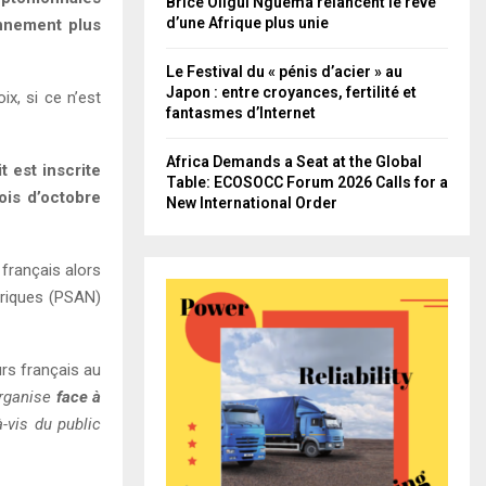
Brice Oligui Nguema relancent le rêve
d’une Afrique plus unie
onnement plus
Le Festival du « pénis d’acier » au
Japon : entre croyances, fertilité et
x, si ce n’est
fantasmes d’Internet
Africa Demands a Seat at the Global
 est inscrite
Table: ECOSOCC Forum 2026 Calls for a
ois d’octobre
New International Order
 français alors
ériques (PSAN)
rs français au
organise
face à
-vis du public