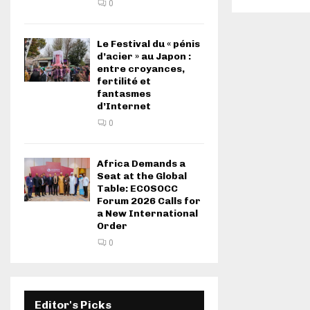
0
Le Festival du « pénis
d’acier » au Japon :
entre croyances,
fertilité et
fantasmes
d’Internet
0
Africa Demands a
Seat at the Global
Table: ECOSOCC
Forum 2026 Calls for
a New International
Order
0
Editor's Picks