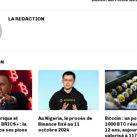
LA REDACTION
ON
rique et
Au Nigeria, le procès de
Bitcoin : un po
 BRICS+ : la
Binance fixé au 11
1000 BTC réac
ce ses pions
octobre 2024
12 ans, aujour
valorisé à 117