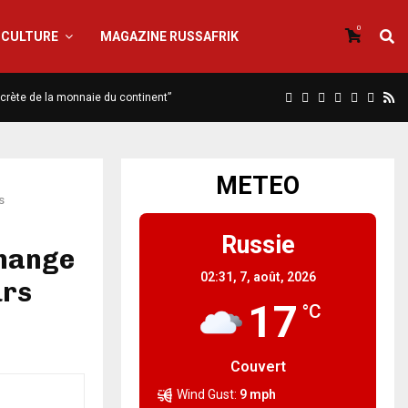
0
CULTURE
MAGAZINE RUSSAFRIK
iscrète de la monnaie du continent”
METEO
s
Russie
change
02:31,
7, août, 2026
urs
17
°C
Couvert
Wind Gust:
9 mph