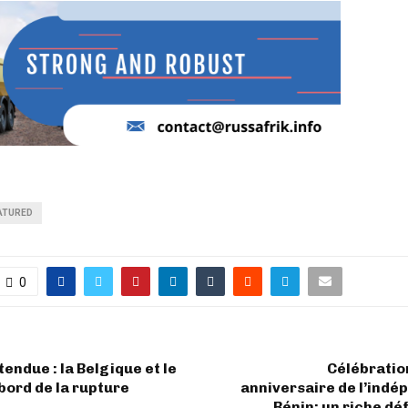
ATURED
0
tendue : la Belgique et le
Célébratio
ord de la rupture
anniversaire de l’ind
Bénin: un riche déf