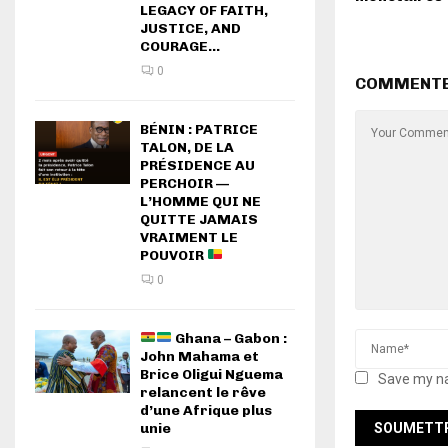
LEGACY OF FAITH,
JUSTICE, AND
COURAGE...
0
COMMENT
BÉNIN : PATRICE
TALON, DE LA
PRÉSIDENCE AU
PERCHOIR —
L’HOMME QUI NE
QUITTE JAMAIS
VRAIMENT LE
POUVOIR
0
Ghana – Gabon :
John Mahama et
Brice Oligui Nguema
Save my na
relancent le rêve
d’une Afrique plus
unie