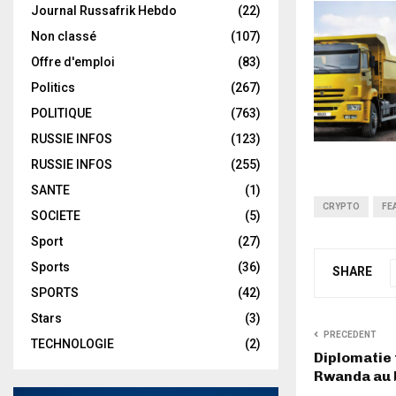
Journal Russafrik Hebdo
(22)
Non classé
(107)
Offre d'emploi
(83)
Politics
(267)
POLITIQUE
(763)
RUSSIE INFOS
(123)
RUSSIE INFOS
(255)
SANTE
(1)
CRYPTO
FE
SOCIETE
(5)
Sport
(27)
Sports
(36)
SHARE
SPORTS
(42)
Stars
(3)
PRECEDENT
TECHNOLOGIE
(2)
Diplomatie 
Rwanda au b