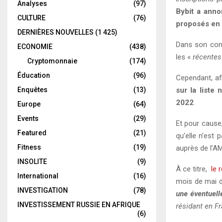
Analyses
(97)
Bybit a anno
CULTURE
(76)
proposés en
DERNIÈRES NOUVELLES
(1 425)
Dans son comm
ECONOMIE
(438)
les «
récentes
Cryptomonnaie
(174)
Éducation
(96)
Cependant, af
Enquêtes
(13)
sur la liste
2022
.
Europe
(64)
Events
(29)
Et pour cause,
Featured
(21)
qu’elle n’est
Fitness
(19)
auprès de l’AM
INSOLITE
(9)
À ce titre,
le 
International
(16)
mois de mai de
INVESTIGATION
(78)
une éventuell
INVESTISSEMENT RUSSIE EN AFRIQUE
résidant en Fr
(6)