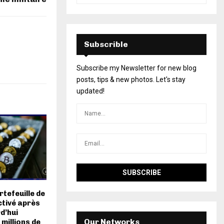
Subscrible
Subscribe my Newsletter for new blog
posts, tips & new photos. Let's stay
updated!
rtefeuille de
tivé après
d’hui
Our Networks
 millions de