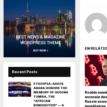
EN RELATI
Recent Posts
ETHIOPIA: ADDIS
ABABA HONORS THE
MEMORY OF GUDINA
Rouble numé
TUMSA, THE
monnaie des
“AFRICAN
Russie avan
BONHOEFFER” — A
monétaires