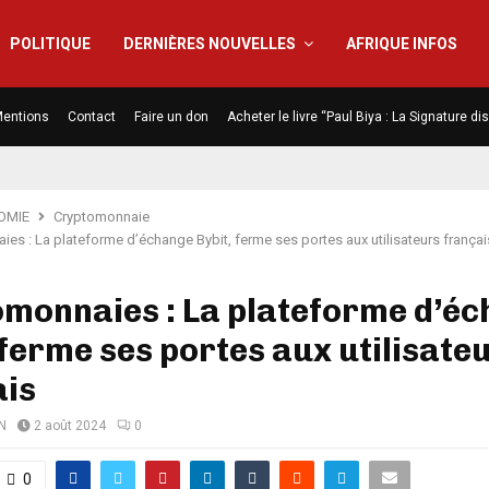
POLITIQUE
DERNIÈRES NOUVELLES
AFRIQUE INFOS
entions
Contact
Faire un don
Acheter le livre “Paul Biya : La Signature d
OMIE
Cryptomonnaie
es : La plateforme d’échange Bybit, ferme ses portes aux utilisateurs françai
omonnaies : La plateforme d’é
 ferme ses portes aux utilisate
ais
N
2 août 2024
0
0