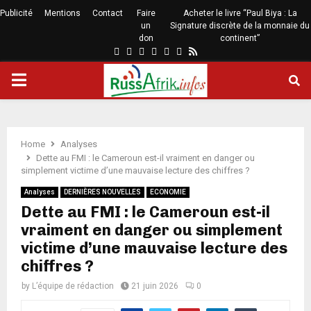
Publicité
Mentions
Contact
Faire
Acheter le livre “Paul Biya : La
un
Signature discrète de la monnaie du
don
continent”
Home
Analyses
Dette au FMI : le Cameroun est-il vraiment en danger ou
simplement victime d’une mauvaise lecture des chiffres ?
Analyses
DERNIÈRES NOUVELLES
ECONOMIE
Dette au FMI : le Cameroun est-il
vraiment en danger ou simplement
victime d’une mauvaise lecture des
chiffres ?
by
L’équipe de rédaction
21 juin 2026
0