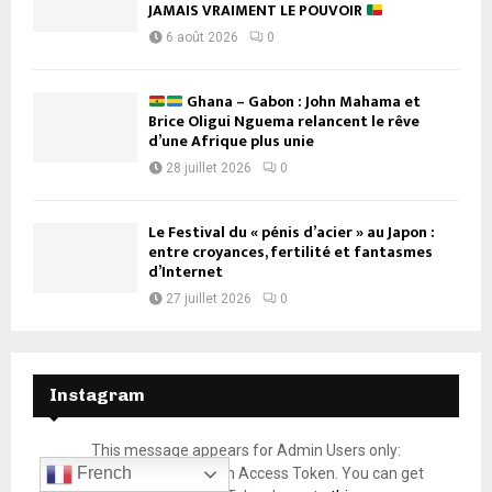
JAMAIS VRAIMENT LE POUVOIR
6 août 2026
0
Ghana – Gabon : John Mahama et
Brice Oligui Nguema relancent le rêve
d’une Afrique plus unie
28 juillet 2026
0
Le Festival du « pénis d’acier » au Japon :
entre croyances, fertilité et fantasmes
d’Internet
27 juillet 2026
0
Instagram
This message appears for Admin Users only:
French
Please fill the Instagram Access Token. You can get