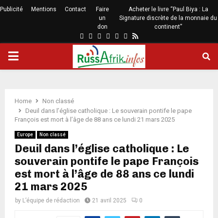
Publicité
Mentions
Contact
Faire
Acheter le livre “Paul Biya : La
un
Signature discrète de la monnaie du
don
continent”
Home
Non classé
Deuil dans l’église catholique : Le souverain pontife le pape
François est mort à l’âge de 88 ans ce lundi 21 mars 2025
Europe
Non classé
Deuil dans l’église catholique : Le
souverain pontife le pape François
est mort à l’âge de 88 ans ce lundi
21 mars 2025
by
L’équipe de rédaction
21 avril 2025
0