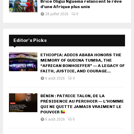
Brice Oligui Nguema relancent le rêve
d’une Afrique plus unie
28 juillet 2026
0
Editor's Picks
ETHIOPIA: ADDIS ABABA HONORS THE
MEMORY OF GUDINA TUMSA, THE
“AFRICAN BONHOEFFER” — A LEGACY OF
FAITH, JUSTICE, AND COURAGE...
6 août 2026
0
BÉNIN : PATRICE TALON, DE LA
PRÉSIDENCE AU PERCHOIR — L’HOMME
QUI NE QUITTE JAMAIS VRAIMENT LE
POUVOIR
6 août 2026
0