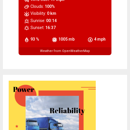
Clouds:
100%
Visibility:
0 km
Sunrise:
00:14
Sunset:
16:37
93 %
1005 mb
4 mph
Weather from OpenWeatherMap