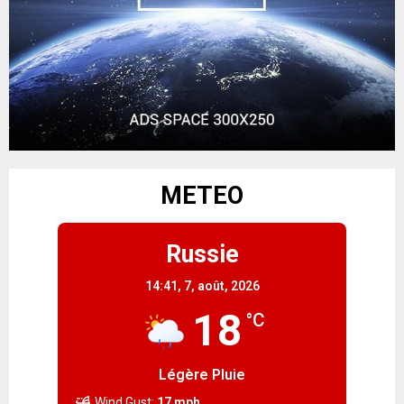
METEO
Russie
14:41,
7, août, 2026
18
°C
Légère Pluie
Wind Gust:
17 mph