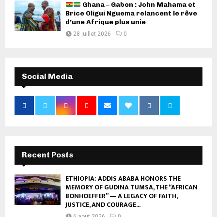
Ghana – Gabon : John Mahama et
Brice Oligui Nguema relancent le rêve
d’une Afrique plus unie
28 juillet 2026
0
Social Media
Recent Posts
ETHIOPIA: ADDIS ABABA HONORS THE
MEMORY OF GUDINA TUMSA, THE “AFRICAN
BONHOEFFER” — A LEGACY OF FAITH,
JUSTICE, AND COURAGE...
6 août 2026
0