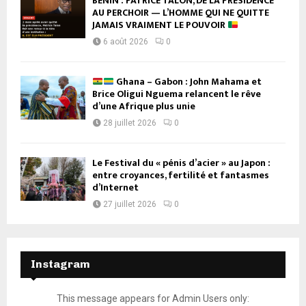
BÉNIN : PATRICE TALON, DE LA PRÉSIDENCE
AU PERCHOIR — L’HOMME QUI NE QUITTE
JAMAIS VRAIMENT LE POUVOIR
6 août 2026
0
Ghana – Gabon : John Mahama et
Brice Oligui Nguema relancent le rêve
d’une Afrique plus unie
28 juillet 2026
0
Le Festival du « pénis d’acier » au Japon :
entre croyances, fertilité et fantasmes
d’Internet
27 juillet 2026
0
Instagram
This message appears for Admin Users only: