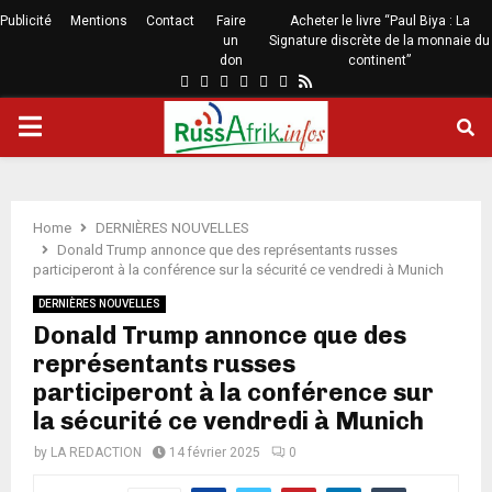
Publicité
Mentions
Contact
Faire
Acheter le livre “Paul Biya : La
un
Signature discrète de la monnaie du
don
continent”
Home
DERNIÈRES NOUVELLES
Donald Trump annonce que des représentants russes
participeront à la conférence sur la sécurité ce vendredi à Munich
DERNIÈRES NOUVELLES
Donald Trump annonce que des
représentants russes
participeront à la conférence sur
la sécurité ce vendredi à Munich
by
LA REDACTION
14 février 2025
0