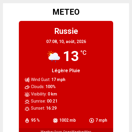
METEO
Russie
07:08,
10, août, 2026
13
°C
Légère Pluie
Wind Gust:
17 mph
Clouds:
100%
Visibility:
0 km
Sunrise:
00:21
Sunset:
16:29
95 %
1002 mb
7 mph
Weather from OpenWeatherMap