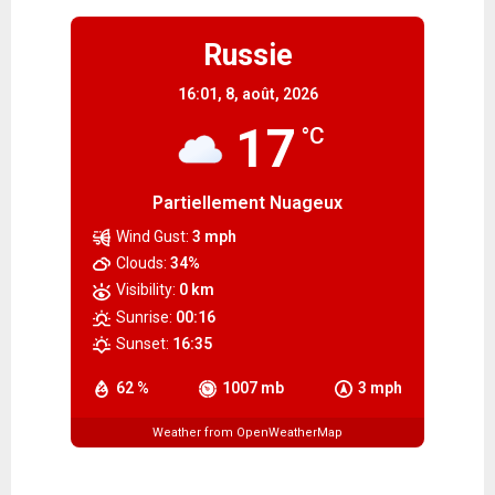
Russie
16:01,
8, août, 2026
17
°C
Partiellement Nuageux
Wind Gust:
3 mph
Clouds:
34%
Visibility:
0 km
Sunrise:
00:16
Sunset:
16:35
62 %
1007 mb
3 mph
Weather from OpenWeatherMap