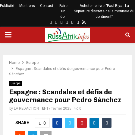
Publicité
Mentions
Contact
Faire
Acheter le livre “Paul Biya : La
un
Signature discrète de la monnaie du
don
continent”
Home
Europe
Espagne : Scandales et défis de gouvernance pour Pedro
Sánchez
Europe
Espagne : Scandales et défis de
gouvernance pour Pedro Sánchez
by
LA REDACTION
17 février 2025
0
SHARE
0