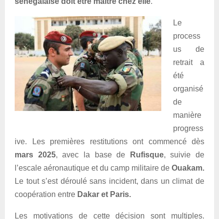
sénégalaise doit être maître chez elle
.
Le
process
us de
retrait a
été
organisé
de
manière
progress
ive. Les premières restitutions ont commencé dès
mars 2025
, avec la base de
Rufisque
, suivie de
l’escale aéronautique et du camp militaire de
Ouakam.
Le tout s’est déroulé sans incident, dans un climat de
coopération entre
Dakar et Paris.
Les motivations de cette décision sont multiples.