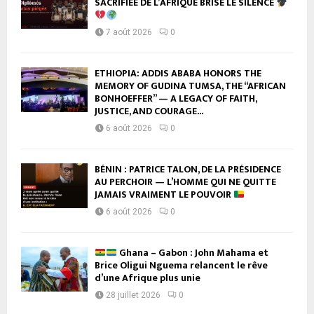
SACRIFIÉE DE L’AFRIQUE BRISE LE SILENCE
7 août 2026
0
ETHIOPIA: ADDIS ABABA HONORS THE
MEMORY OF GUDINA TUMSA, THE “AFRICAN
BONHOEFFER” — A LEGACY OF FAITH,
JUSTICE, AND COURAGE...
6 août 2026
0
BÉNIN : PATRICE TALON, DE LA PRÉSIDENCE
AU PERCHOIR — L’HOMME QUI NE QUITTE
JAMAIS VRAIMENT LE POUVOIR
6 août 2026
0
Ghana – Gabon : John Mahama et
Brice Oligui Nguema relancent le rêve
d’une Afrique plus unie
28 juillet 2026
0