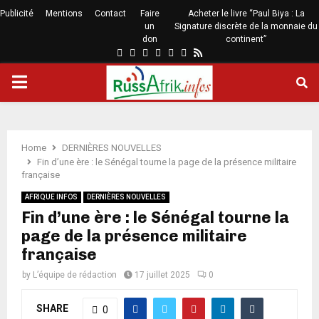
Publicité
Mentions
Contact
Faire
Acheter le livre “Paul Biya : La
un
Signature discrète de la monnaie du
don
continent”
Home
DERNIÈRES NOUVELLES
Fin d’une ère : le Sénégal tourne la page de la présence militaire
française
AFRIQUE INFOS
DERNIÈRES NOUVELLES
Fin d’une ère : le Sénégal tourne la
page de la présence militaire
française
by
L’équipe de rédaction
17 juillet 2025
0
SHARE
0