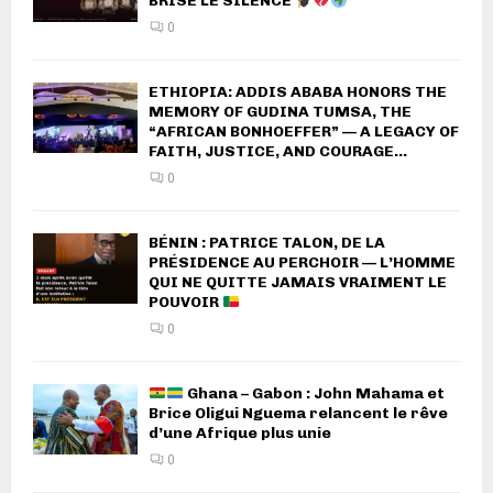
BRISE LE SILENCE
0
ETHIOPIA: ADDIS ABABA HONORS THE
MEMORY OF GUDINA TUMSA, THE
“AFRICAN BONHOEFFER” — A LEGACY OF
FAITH, JUSTICE, AND COURAGE...
0
BÉNIN : PATRICE TALON, DE LA
PRÉSIDENCE AU PERCHOIR — L’HOMME
QUI NE QUITTE JAMAIS VRAIMENT LE
POUVOIR
0
Ghana – Gabon : John Mahama et
Brice Oligui Nguema relancent le rêve
d’une Afrique plus unie
0