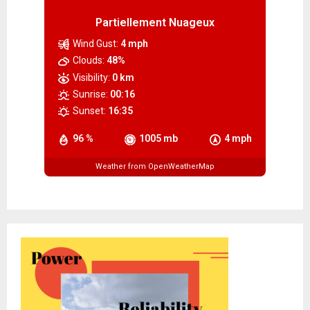
Partiellement Nuageux
Wind Gust:
4 mph
Clouds:
48%
Visibility:
0 km
Sunrise:
00:16
Sunset:
16:35
96 %
1005 mb
4 mph
Weather from OpenWeatherMap