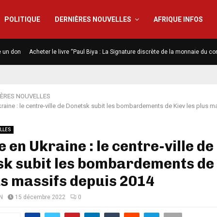
POLITIQUE
DERNIÈRES NOUVELLES
AFRIQUE INFOS
e un don
Acheter le livre “Paul Biya : La Signature discrète de la monnaie du co
IÈRES NOUVELLES
raine : le centre-ville de Donetsk subit les bombardements de Kiev les plus m
LLES
 en Ukraine : le centre-ville de
k subit les bombardements de
us massifs depuis 2014
N
15 décembre 2022
0