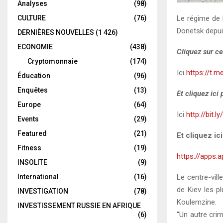
Analyses
(98)
CULTURE
(76)
Le régime de 
Donetsk depuis
DERNIÈRES NOUVELLES
(1 426)
ECONOMIE
(438)
Cliquez sur ce
Cryptomonnaie
(174)
Ici
https://t.m
Éducation
(96)
Enquêtes
(13)
Et cliquez ici
Europe
(64)
Ici
http://bit.l
Events
(29)
Featured
(21)
Et cliquez ic
Fitness
(19)
https://apps.
INSOLITE
(9)
International
(16)
Le centre-vil
de Kiev les p
INVESTIGATION
(78)
Koulemzine.
INVESTISSEMENT RUSSIE EN AFRIQUE
“Un autre cri
(6)