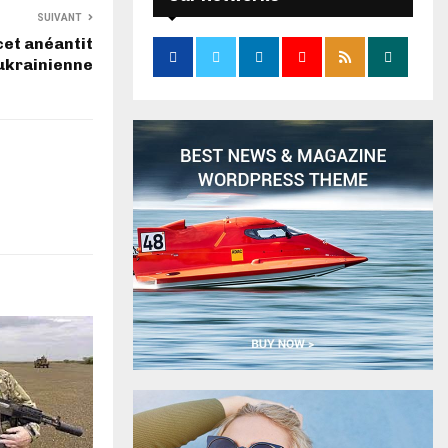
SUIVANT
cet anéantit
 ukrainienne