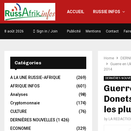
ACCUEIL
RUSSIE INFOS
8 août 2026
Sign in / Join
Publicité
Mentions
Contact
Fair
Home
DERN
Catégories
Guerre en Uk
2014
A LA UNE RUSSIE-AFRIQUE
(269)
DERNIÈRES NOUVE
Guerre
AFRIQUE INFOS
(601)
Analyses
(98)
Donets
Cryptomonnaie
(174)
les pl
CULTURE
(76)
by
LA REDACTIO
DERNIÈRES NOUVELLES
(1 426)
ECONOMIE
(329)