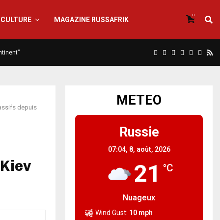
0
CULTURE
MAGAZINE RUSSAFRIK
ntinent”
METEO
assifs depuis
Russie
07:04,
8, août, 2026
 Kiev
21
°C
Nuageux
Wind Gust:
10 mph