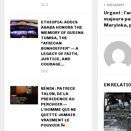
0
PRECEDENT
Urgent : l’a
majeure part
ETHIOPIA: ADDIS
Maryinka, 
ABABA HONORS THE
MEMORY OF GUDINA
TUMSA, THE
“AFRICAN
BONHOEFFER” — A
LEGACY OF FAITH,
JUSTICE, AND
COURAGE...
0
EN RELATI
BÉNIN : PATRICE
TALON, DE LA
PRÉSIDENCE AU
PERCHOIR —
L’HOMME QUI NE
QUITTE JAMAIS
VRAIMENT LE
POUVOIR