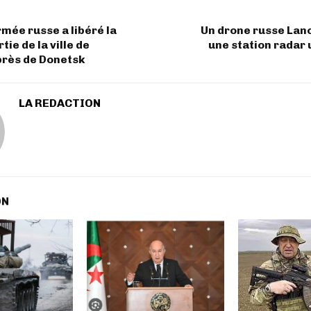
rmée russe a libéré la
Un drone russe Lan
ie de la ville de
une station radar
près de Donetsk
LA REDACTION
ON