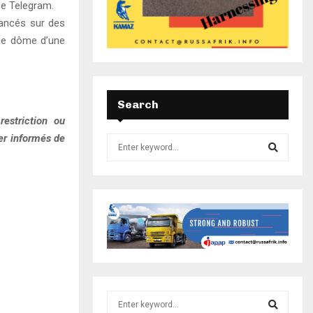
ne Telegram.
lancés sur des
t le dôme d’une
Search
estriction ou
ter informés de