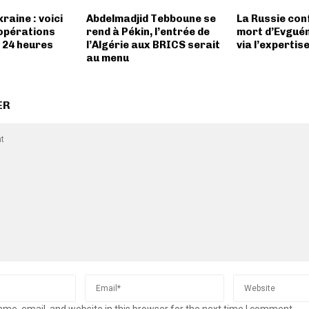
raine : voici
Abdelmadjid Tebboune se
La Russie con
 opérations
rend à Pékin, l’entrée de
mort d’Evguén
n 24 heures
l’Algérie aux BRICS serait
via l’expertis
au menu
ER