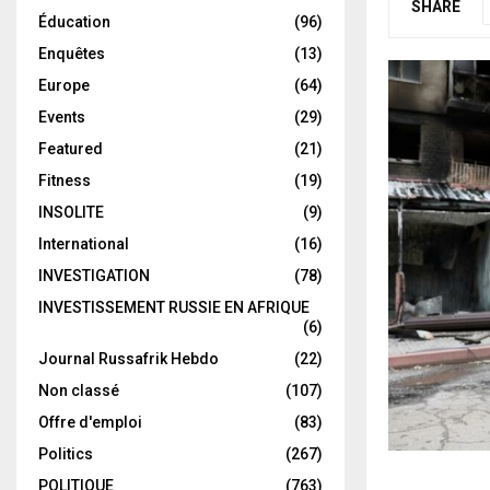
SHARE
Éducation
(96)
Enquêtes
(13)
Europe
(64)
Events
(29)
Featured
(21)
Fitness
(19)
INSOLITE
(9)
International
(16)
INVESTIGATION
(78)
INVESTISSEMENT RUSSIE EN AFRIQUE
(6)
Journal Russafrik Hebdo
(22)
Non classé
(107)
Offre d'emploi
(83)
Politics
(267)
POLITIQUE
(763)