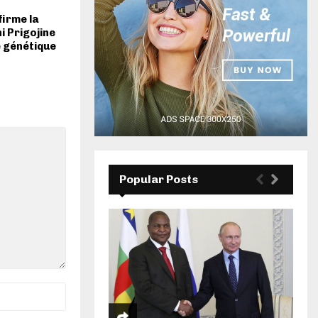
firme la
i Prigojine
e génétique
Popular Posts