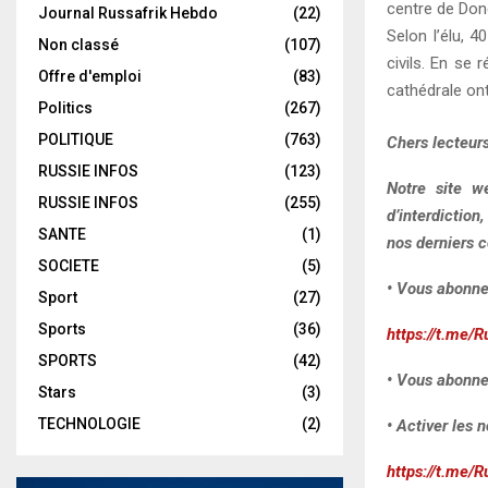
centre de Done
Journal Russafrik Hebdo
(22)
Selon l’élu, 
Non classé
(107)
civils. En se 
Offre d'emploi
(83)
cathédrale on
Politics
(267)
POLITIQUE
(763)
Chers lecteurs
RUSSIE INFOS
(123)
Notre site w
RUSSIE INFOS
(255)
d’interdiction
SANTE
(1)
nos derniers c
SOCIETE
(5)
• Vous abonne
Sport
(27)
Sports
(36)
https://t.me/R
SPORTS
(42)
• Vous abonne
Stars
(3)
TECHNOLOGIE
(2)
• Activer les n
https://t.me/R