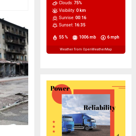
Clouds:
75%
Visibility:
0 km
Sunrise:
00:16
Sunset:
16:35
55 %
1006 mb
6 mph
Weather from OpenWeatherMap