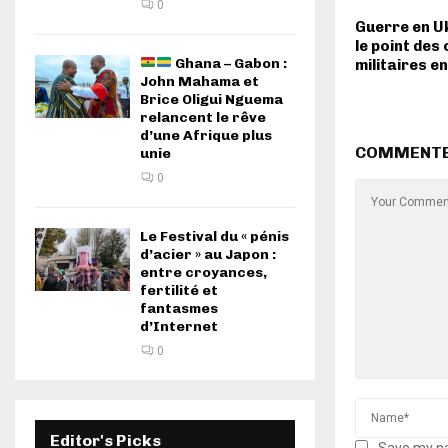
0
Guerre en Uk
le point des
Ghana – Gabon :
militaires e
John Mahama et
Brice Oligui Nguema
relancent le rêve
d’une Afrique plus
COMMENT
unie
0
Le Festival du « pénis
d’acier » au Japon :
entre croyances,
fertilité et
fantasmes
d’Internet
0
Editor's Picks