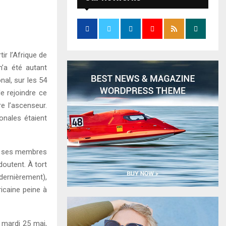
ir l’Afrique de
n’a été autant
al, sur les 54
e rejoindre ce
e l’ascenseur.
onales étaient
 à ses membres
outent. À tort
dernièrement),
ricaine peine à
 mardi 25 mai,