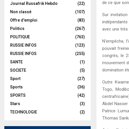
de ce que sont
Journal Russafrik Hebdo
(22)
Non classé
(107)
Sur invitati
Offre d'emploi
(83)
indépendants s
Politics
(267)
avec une très 
POLITIQUE
(763)
N’empêche, l’
RUSSIE INFOS
(123)
pouvait freine
RUSSIE INFOS
(255)
congrès, le 
SANTE
(1)
mouvement de 
domination étr
SOCIETE
(5)
Sport
(27)
Outre Kwame 
Sports
(36)
Togo, Modibo
SPORTS
(42)
centrafricain
Abdel Nasser 
Stars
(3)
Patrice Lumu
TECHNOLOGIE
(2)
Thomas Sankar