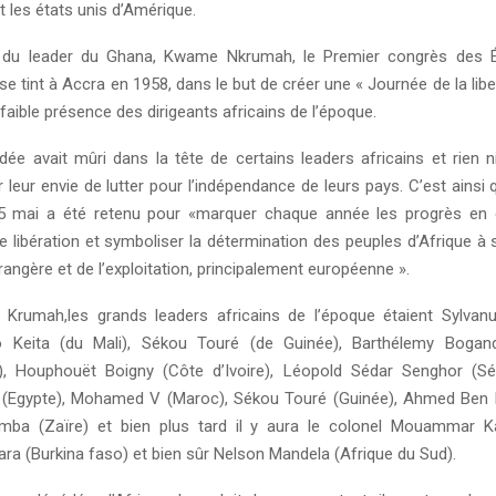
 les états unis d’Amérique.
on du leader du Ghana, Kwame Nkrumah, le Premier congrès des Ét
e tint à Accra en 1958, dans le but de créer une « Journée de la liber
faible présence des dirigeants africains de l’époque.
idée avait mûri dans la tête de certains leaders africains et rien 
r leur envie de lutter pour l’indépendance de leurs pays. C’est ainsi 
25 mai a été retenu pour «marquer chaque année les progrès en 
libération et symboliser la détermination des peuples d’Afrique à se
angère et de l’exploitation, principalement européenne ».
Krumah,les grands leaders africains de l’époque étaient Sylvan
 Keita (du Mali), Sékou Touré (de Guinée), Barthélemy Bogand
e), Houphouët Boigny (Côte d’Ivoire), Léopold Sédar Senghor (S
(Egypte), Mohamed V (Maroc), Sékou Touré (Guinée), Ahmed Ben Be
mba (Zaïre) et bien plus tard il y aura le colonel Mouammar Kad
a (Burkina faso) et bien sûr Nelson Mandela (Afrique du Sud).