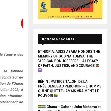
Articles récents
ETHIOPIA: ADDIS ABABA HONORS THE
de l’œuvre des
MEMORY OF GUDINA TUMSA, THE
“AFRICAN BONHOEFFER” — A LEGACY
OF FAITH, JUSTICE, AND COURAGE
i sa journée
s fondateur de
BÉNIN : PATRICE TALON, DE LA
tion de l’Union
PRÉSIDENCE AU PERCHOIR — L’HOMME
uillet 2002, à
QUI NE QUITTE JAMAIS VRAIMENT LE
ion africaine.
POUVOIR
souviennent de
Ghana – Gabon : John Mahama et