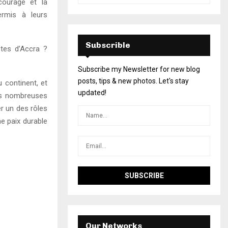
courage et la
ermis à leurs
Subscrible
stes d’Accra ?
Subscribe my Newsletter for new blog
posts, tips & new photos. Let's stay
 continent, et
updated!
ses nombreuses
er un des rôles
ne paix durable
Our Networks