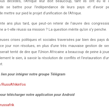
tous décédés, l’Afrique leur doit beaucoup, tant ils ont eu le 
 de se battre pour l’indépendance de leurs pays et d’avoir p
 mettre sur pied le projet d’unification de l’Afrique.
nte ans plus tard, que peut-on retenir de l’œuvre des congressi
ine a-t-elle réussi sa mission ? La question mérite qu’on s’y penche.
uses crises politiques et sociales traversées par bien des pays du
 ce jour non résolues, en plus d’une très mauvaise gestion de 
serait tenté de dire que l’Union Africaine a beaucoup de peine à jou
ement le sien, à savoir la résolution de conflits et l’instauration d’u
t.
 lien pour intégrer notre groupe Télégram
e/RussAfrikinfos
 pour télécharger notre application pour Android
y/russafrik