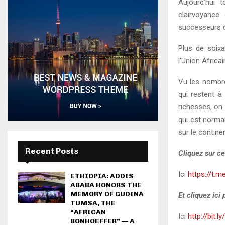
Aujourd’hui 
clairvoyance
successeurs de
Plus de soixa
l’Union Africa
Vu les nombre
qui restent à
richesses, on 
qui est normal
sur le continen
Recent Posts
Cliquez sur ce
Ici
https://t.m
ETHIOPIA: ADDIS
ABABA HONORS THE
MEMORY OF GUDINA
Et cliquez ici
TUMSA, THE
“AFRICAN
Ici
http://bit.l
BONHOEFFER” — A