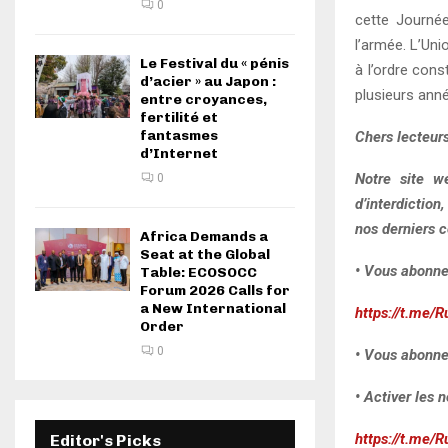
0
cette Journée
l’armée. L’Uni
Le Festival du « pénis
à l’ordre cons
d’acier » au Japon :
plusieurs ann
entre croyances,
fertilité et
fantasmes
Chers lecteurs
d’Internet
Notre site w
0
d’interdiction
nos derniers c
Africa Demands a
Seat at the Global
• Vous abonne
Table: ECOSOCC
Forum 2026 Calls for
a New International
https://t.me/R
Order
0
• Vous abonne
• Activer les n
https://t.me/R
Editor's Picks