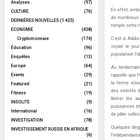
Analyses
(97)
En effet, embo
CULTURE
(76)
de nombreux d
DERNIÈRES NOUVELLES
(1 425)
remplir cette 
ECONOMIE
(438)
C’est à Addis
Cryptomonnaie
(174)
voyait le jou
Éducation
(96)
populariser l’i
Enquêtes
(13)
Europe
(64)
Au lendemain
rappelle que l
Events
(29)
la ferme volo
Featured
(21)
des intérêts 
Fitness
(19)
libérer les a
INSOLITE
(9)
puissances ét
International
(16)
de piller cell
INVESTIGATION
(78)
Quelques dirig
INVESTISSEMENT RUSSIE EN AFRIQUE
l’indépendance
(6)