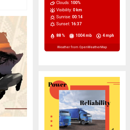
Clouds:
100%
Visibility:
0 km
Sunrise:
00:14
Sunset:
16:37
88 %
1004 mb
4 mph
Weather from OpenWeatherMap