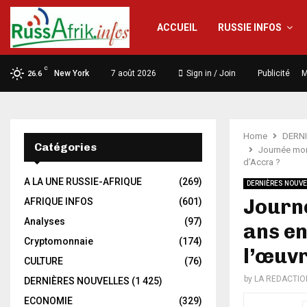
ACCUEIL
RUSSIE INFOS
C
New York
7 août 2026
Sign in / Join
Publicité
M
26.6
Home
DERN
Catégories
Journée mond
d’Accra ?
A LA UNE RUSSIE-AFRIQUE
(269)
DERNIÈRES NOUVE
Journé
AFRIQUE INFOS
(601)
Analyses
(97)
ans en
Cryptomonnaie
(174)
l’œuvr
CULTURE
(76)
by
LA REDACTIO
DERNIÈRES NOUVELLES
(1 425)
ECONOMIE
(329)