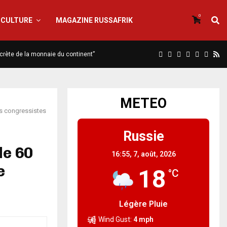
0
CULTURE
MAGAZINE RUSSAFRIK
iscrète de la monnaie du continent”
METEO
es congressistes
Russie
de 60
16:55,
7, août, 2026
e
18
°C
Légère Pluie
Wind Gust:
4 mph