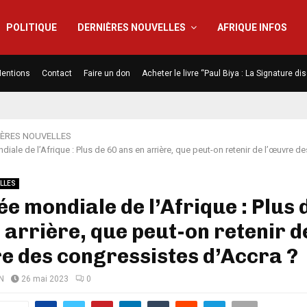
POLITIQUE
DERNIÈRES NOUVELLES
AFRIQUE INFOS
entions
Contact
Faire un don
Acheter le livre “Paul Biya : La Signature d
IÈRES NOUVELLES
iale de l’Afrique : Plus de 60 ans en arrière, que peut-on retenir de l’œuvre d
LLES
e mondiale de l’Afrique : Plus 
 arrière, que peut-on retenir d
e des congressistes d’Accra ?
N
26 mai 2023
0