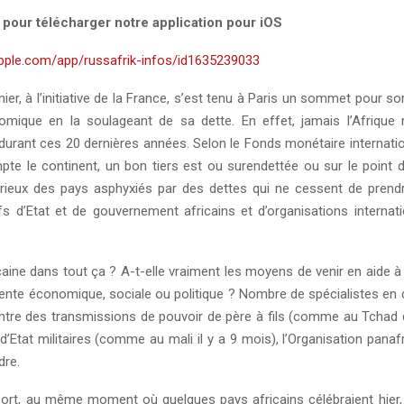
i pour télécharger notre application pour iOS
apple.com/app/russafrik-infos/id1635239033
ier, à l’initiative de la France, s’est tenu à Paris un sommet pour sort
omique en la soulageant de sa dette. En effet, jamais l’Afrique 
durant ces 20 dernières années. Selon le Fonds monétaire internation
te le continent, un bon tiers est ou surendettée ou sur le point d
ieux des pays asphyxiés par des dettes qui ne cessent de prendr
fs d’Etat et de gouvernement africains et d’organisations internati
.
ricaine dans tout ça ? A-t-elle vraiment les moyens de venir en aide
ente économique, sociale ou politique ? Nombre de spécialistes en d
Entre des transmissions de pouvoir de père à fils (comme au Tchad 
’Etat militaires (comme au mali il y a 9 mois), l’Organisation panaf
dre.
 sort, au même moment où quelques pays africains célébraient hier,