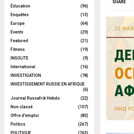
SHARE
Éducation
(96)
Enquêtes
(13)
Europe
(64)
Events
(29)
Featured
(21)
Fitness
(19)
INSOLITE
(9)
International
(16)
INVESTIGATION
(78)
INVESTISSEMENT RUSSIE EN AFRIQUE
(6)
Journal Russafrik Hebdo
(22)
Non classé
(107)
Offre d'emploi
(83)
Politics
(267)
POLITIQUE
(763)