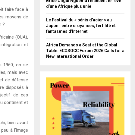
Brice Oligui Nguema relancent le rêve
d’une Afrique plus unie
it faire face à
 les moyens de
Le Festival du « pénis d’acier » au
r ?
Japon : entre croyances, fertilité et
fantasmes d’Internet
ricaine (OUA),
intégration et
Africa Demands a Seat at the Global
Table: ECOSOCC Forum 2026 Calls for a
New International Order
s 1960, on se
iles, mais avec
 et de défense
ore disposés à
bjectif de ces
u continent et
chi, bien avant
n peu à l’image