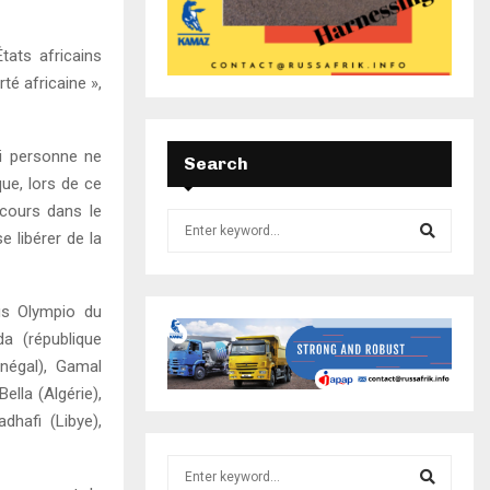
ats africains
té africaine »,
ni personne ne
Search
que, lors de ce
cours dans le
 libérer de la
us Olympio du
a (république
énégal), Gamal
lla (Algérie),
hafi (Libye),