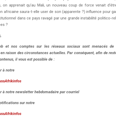
, on apprenait qu’au Mali, un nouveau coup de force venait d’êtr
on africaine saura-t-elle user de son (apparente ?) influence pour gar
titutionnel dans ce pays ravagé par une grande instabilité politico-re
ées ?
,
eb et nos comptes sur les réseaux sociaux sont menacés de r
, en raison des circonstances actuelles. Par conséquent, afin de res
ontenus, il vous est possible de :
r à notre
ussAfrikinfos
r à notre newsletter hebdomadaire par courriel
otifications sur notre
ussAfrikinfos