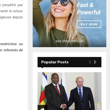
e perpétré par
antir le retour
ligieuse depuis
estriction ou
ter informés de
Popular Posts