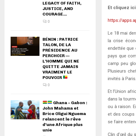
LEGACY OF FAITH,
Et cliquez ic
JUSTICE, AND
COURAGE...
https://apps.
0
Le 18 mai dern
BÉNIN : PATRICE
la crise écon
TALON, DE LA
endettée que 
PRÉSIDENCE AU
pays que comp
PERCHOIR —
L’HOMME QUI NE
camp peu glor
QUITTE JAMAIS
Plusieurs che
VRAIMENT LE
POUVOIR
invités à Paris
0
Et l’Union af
dans la tourm
Ghana – Gabon :
ou à raison. 
John Mahama et
Brice Oligui Nguema
et des coups d
relancent le rêve
se faire enten
d’une Afrique plus
unie
Clin d’œil du