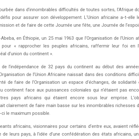
urbée dans d’innombrables difficultés de toutes sortes, l’Afrique do
éfis pour assurer son développement. L’Union africaine a-t-elle
mission et de faire de cette Journée une fête, une Journée de l’espoi
-Abeba, en Éthiopie, un 25 mai 1963 que l’Organisation de l’Union af
r pour « rapprocher les peuples africains, raffermir leur foi en l’
déal d’union du continent ».
 de l’indépendance de 32 pays du continent au début des année
’Organisation de l’Union Africaine naissait dans des conditions diffic
nté de faire de l’Organisation un espace d’échanges, de solidarité
du continent face aux puissances coloniales qui n’étaient pas enc
utres pays africains qui étaient encore sous leur emprise. L’o
ait clairement de faire main basse sur les innombrables richesses d
es-ci le maximum possible.
eants africains, visionnaires pour certains d’entre eux, avaient réflé
 de leurs pays, à l’idée d’une confédération des états africains, u