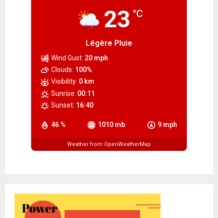
23
°C
Légère Pluie
Wind Gust:
20 mph
Clouds:
100%
Visibility:
0 km
Sunrise:
00:11
Sunset:
16:40
46 %
1010 mb
9 mph
Weather from OpenWeatherMap