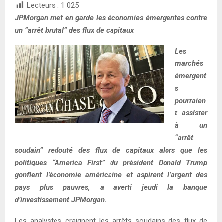
Lecteurs :
1 025
JPMorgan met en garde les économies émergentes contre
un “arrêt brutal” des flux de capitaux
Les
marchés
émergent
s
pourraien
t assister
à un
“arrêt
soudain” redouté des flux de capitaux alors que les
politiques “America First” du président Donald Trump
gonflent l’économie américaine et aspirent l’argent des
pays plus pauvres, a averti jeudi la banque
d’investissement JPMorgan.
Les analystes craignent les arrêts soudains des flux de