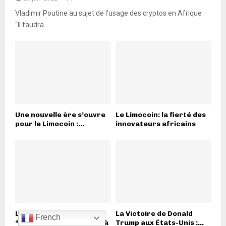
Vladimir Poutine au sujet de l’usage des cryptos en Afrique :
“Il faudra...
Une nouvelle ère s’ouvre
Le Limocoin: la fierté des
pour le Limocoin :...
innovateurs africains
Les équipes armées
La Victoire de Donald
French
“patriotes” sont prêtes à
Trump aux États-Unis :...