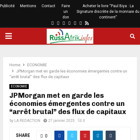
Publicité
Mentions
Contact
Faire
Acheter le livre “Paul Biya : La
un
Signature discrète de la monnaie du
don
continent”
Home
ECONOMIE
JPMorgan met en garde les économies émergentes contre un
“arrêt brutal” des flux de capitaux
ECONOMIE
JPMorgan met en garde les
économies émergentes contre un
“arrêt brutal” des flux de capitaux
by
LA REDACTION
27 janvier 2025
0
SHARE
0