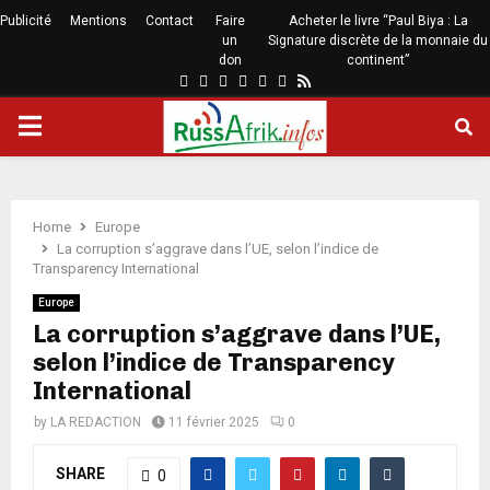
Publicité
Mentions
Contact
Faire
Acheter le livre “Paul Biya : La
un
Signature discrète de la monnaie du
don
continent”
Home
Europe
La corruption s’aggrave dans l’UE, selon l’indice de
Transparency International
Europe
La corruption s’aggrave dans l’UE,
selon l’indice de Transparency
International
by
LA REDACTION
11 février 2025
0
SHARE
0