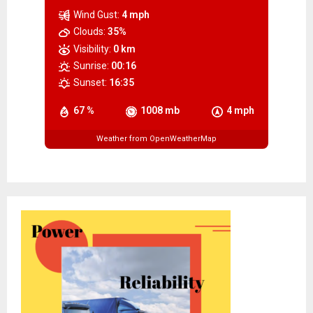
Wind Gust:
4 mph
Clouds:
35%
Visibility:
0 km
Sunrise:
00:16
Sunset:
16:35
67 %
1008 mb
4 mph
Weather from OpenWeatherMap