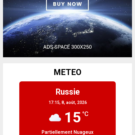
METEO
Russie
17:15,
8, août, 2026
15
°C
Partiellement Nuageux