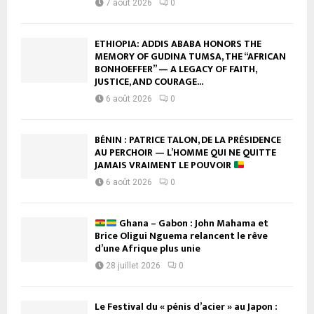
7 août 2026
0
ETHIOPIA: ADDIS ABABA HONORS THE
MEMORY OF GUDINA TUMSA, THE “AFRICAN
BONHOEFFER” — A LEGACY OF FAITH,
JUSTICE, AND COURAGE...
6 août 2026
0
BÉNIN : PATRICE TALON, DE LA PRÉSIDENCE
AU PERCHOIR — L’HOMME QUI NE QUITTE
JAMAIS VRAIMENT LE POUVOIR
6 août 2026
0
Ghana – Gabon : John Mahama et
Brice Oligui Nguema relancent le rêve
d’une Afrique plus unie
28 juillet 2026
0
Le Festival du « pénis d’acier » au Japon :