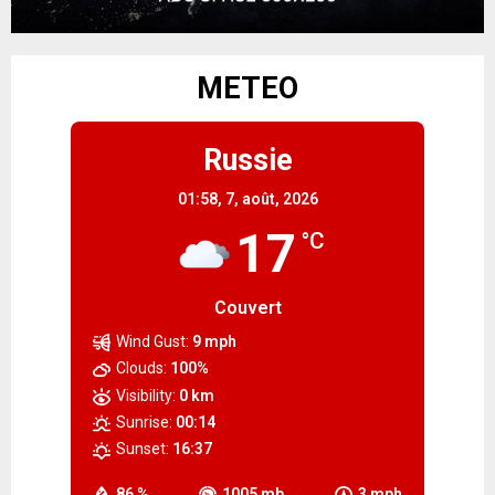
METEO
Russie
01:58,
7, août, 2026
17
°C
Couvert
Wind Gust:
9 mph
Clouds:
100%
Visibility:
0 km
Sunrise:
00:14
Sunset:
16:37
86 %
1005 mb
3 mph