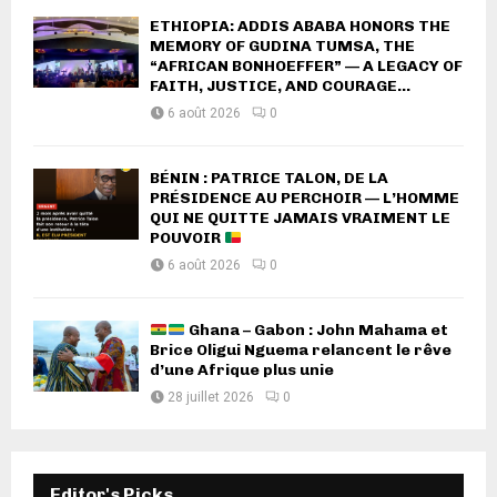
ETHIOPIA: ADDIS ABABA HONORS THE
MEMORY OF GUDINA TUMSA, THE
“AFRICAN BONHOEFFER” — A LEGACY OF
FAITH, JUSTICE, AND COURAGE...
6 août 2026
0
BÉNIN : PATRICE TALON, DE LA
PRÉSIDENCE AU PERCHOIR — L’HOMME
QUI NE QUITTE JAMAIS VRAIMENT LE
POUVOIR
6 août 2026
0
Ghana – Gabon : John Mahama et
Brice Oligui Nguema relancent le rêve
d’une Afrique plus unie
28 juillet 2026
0
Editor's Picks