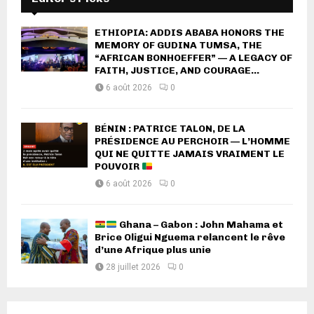
ETHIOPIA: ADDIS ABABA HONORS THE
MEMORY OF GUDINA TUMSA, THE
“AFRICAN BONHOEFFER” — A LEGACY OF
FAITH, JUSTICE, AND COURAGE...
6 août 2026
0
BÉNIN : PATRICE TALON, DE LA
PRÉSIDENCE AU PERCHOIR — L’HOMME
QUI NE QUITTE JAMAIS VRAIMENT LE
POUVOIR
6 août 2026
0
Ghana – Gabon : John Mahama et
Brice Oligui Nguema relancent le rêve
d’une Afrique plus unie
28 juillet 2026
0