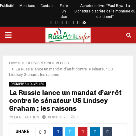
Publicité
Mentions
Contact
Faire
Acheter le livre “Paul Biya : La
un
Signature discrète de la monnaie du
don
continent”
Home
DERNIÈRES NOUVELLES
La Russie lance un mandat d’arrêt contre le sénateur US
Lindsey Graham ; les raisons
DERNIÈRES NOUVELLES
La Russie lance un mandat d’arrêt
contre le sénateur US Lindsey
Graham ; les raisons
by
LA REDACTION
30 mai 2023
0
SHARE
0