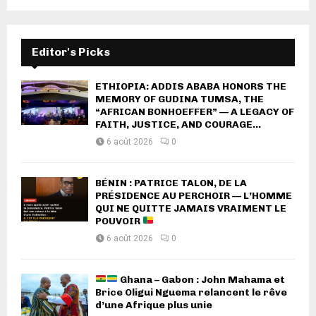
Editor's Picks
ETHIOPIA: ADDIS ABABA HONORS THE
MEMORY OF GUDINA TUMSA, THE
“AFRICAN BONHOEFFER” — A LEGACY OF
FAITH, JUSTICE, AND COURAGE...
6 août 2026
0
BÉNIN : PATRICE TALON, DE LA
PRÉSIDENCE AU PERCHOIR — L’HOMME
QUI NE QUITTE JAMAIS VRAIMENT LE
POUVOIR
6 août 2026
0
Ghana – Gabon : John Mahama et
Brice Oligui Nguema relancent le rêve
d’une Afrique plus unie