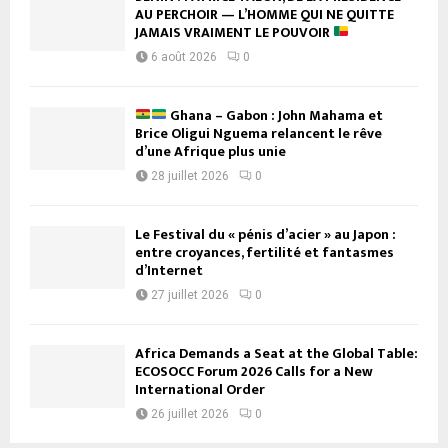
AU PERCHOIR — L’HOMME QUI NE QUITTE
JAMAIS VRAIMENT LE POUVOIR
6 août 2026
0
Ghana – Gabon : John Mahama et
Brice Oligui Nguema relancent le rêve
d’une Afrique plus unie
28 juillet 2026
0
Le Festival du « pénis d’acier » au Japon :
entre croyances, fertilité et fantasmes
d’Internet
27 juillet 2026
0
Africa Demands a Seat at the Global Table:
ECOSOCC Forum 2026 Calls for a New
International Order
26 juillet 2026
0