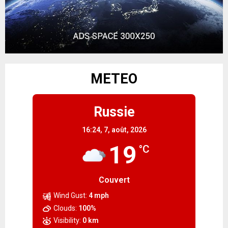
METEO
Russie
16:24,
7, août, 2026
19
°C
Couvert
Wind Gust:
4 mph
Clouds:
100%
Visibility:
0 km