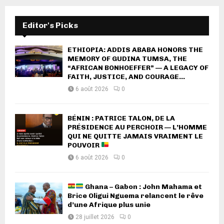
Editor's Picks
ETHIOPIA: ADDIS ABABA HONORS THE
MEMORY OF GUDINA TUMSA, THE
“AFRICAN BONHOEFFER” — A LEGACY OF
FAITH, JUSTICE, AND COURAGE...
6 août 2026
0
BÉNIN : PATRICE TALON, DE LA
PRÉSIDENCE AU PERCHOIR — L’HOMME
QUI NE QUITTE JAMAIS VRAIMENT LE
POUVOIR
6 août 2026
0
Ghana – Gabon : John Mahama et
Brice Oligui Nguema relancent le rêve
d’une Afrique plus unie
28 juillet 2026
0