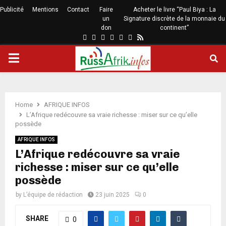
Publicité
Mentions
Contact
Faire
Acheter le livre “Paul Biya : La
un
Signature discrète de la monnaie du
don
continent”
Home
AFRIQUE INFOS
L’Afrique redécouvre sa vraie richesse : miser sur ce qu’elle
possède
AFRIQUE INFOS
L’Afrique redécouvre sa vraie
richesse : miser sur ce qu’elle
possède
by
L’équipe de rédaction
23 juin 2025
0
SHARE
0