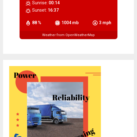
Sunrise:
00:14
Sunset:
16:37
88 %
1004 mb
3 mph
Weather from OpenWeatherMap