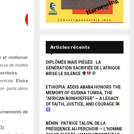
Articles récents
e et renforcer
DIPLÔMÉS MAIS PIÉGÉS : LA
sse de mettre
GÉNÉRATION SACRIFIÉE DE L’AFRIQUE
erritoire.
BRISE LE SILENCE
ntrale
Elvira
ETHIOPIA: ADDIS ABABA HONORS THE
n particulière
MEMORY OF GUDINA TUMSA, THE
“AFRICAN BONHOEFFER” — A LEGACY
OF FAITH, JUSTICE, AND COURAGE
tournements de
BÉNIN : PATRICE TALON, DE LA
O),
PRÉSIDENCE AU PERCHOIR — L’HOMME