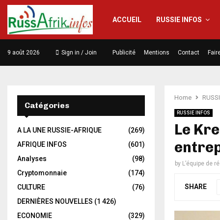
ACCUEIL
RUSSIE INFOS
9 août 2026
Sign in / Join
Publicité
Mentions
Contact
Fair
Home
RUSSI
Catégories
RUSSIE INFOS
Le Kre
A LA UNE RUSSIE-AFRIQUE
(269)
entrep
AFRIQUE INFOS
(601)
Analyses
(98)
by
L’équipe de r
Cryptomonnaie
(174)
SHARE
CULTURE
(76)
DERNIÈRES NOUVELLES
(1 426)
ECONOMIE
(329)