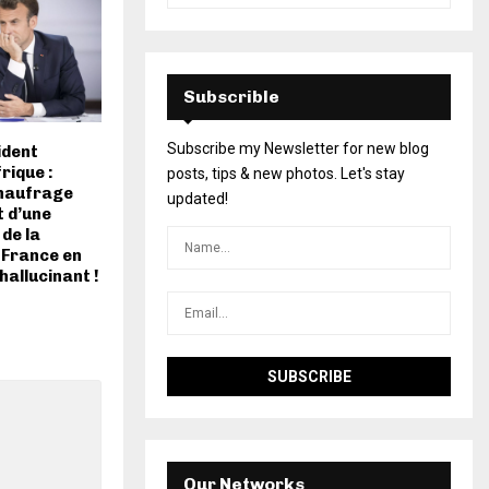
Subscrible
Subscribe my Newsletter for new blog
ident
rique :
posts, tips & new photos. Let's stay
 naufrage
updated!
 d’une
de la
a France en
hallucinant !
Our Networks