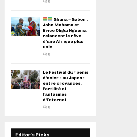
0
Ghana – Gabon :
John Mahama et
Brice Oligui Nguema
relancent le rêve
d’une Afrique plus
unie
0
Le Festival du « pénis
d’acier » au Japon :
entre croyances,
fertilité et
fantasmes
d’Internet
0
Editor's Picks