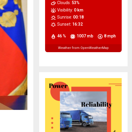
Clouds:
53%
Visibility:
0 km
Sunrise:
00:18
Sunset:
16:32
46 %
1007 mb
8 mph
Weather from OpenWeatherMap