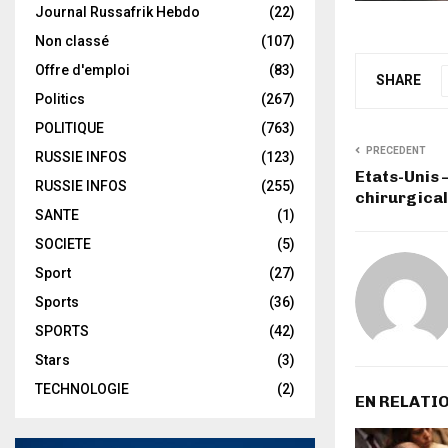
Journal Russafrik Hebdo
(22)
Non classé
(107)
Offre d'emploi
(83)
SHARE
Politics
(267)
POLITIQUE
(763)
PRECEDENT
RUSSIE INFOS
(123)
Etats-Unis 
RUSSIE INFOS
(255)
chirurgical
SANTE
(1)
SOCIETE
(5)
Sport
(27)
Sports
(36)
SPORTS
(42)
Stars
(3)
TECHNOLOGIE
(2)
EN RELATI