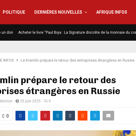
POLITIQUE
DERNIÈRES NOUVELLES
AFRIQUE INFOS
e un don
Acheter le livre “Paul Biya : La Signature discrète de la monnaie du co
E INFOS
Le Kremlin prépare le retour des entreprises étrangères en Russie
mlin prépare le retour des
rises étrangères en Russie
édaction
25 juin 2025
0
0