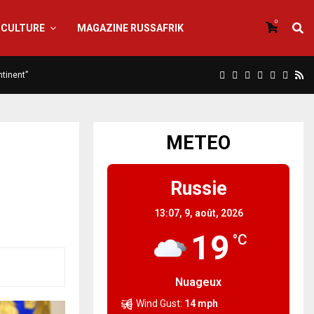
0
CULTURE
MAGAZINE RUSSAFRIK
ntinent”
METEO
Russie
13:07,
9, août, 2026
19
°C
Nuageux
Wind Gust:
14 mph