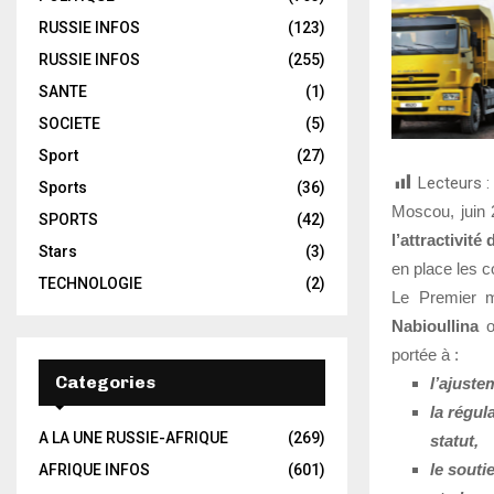
RUSSIE INFOS
(123)
RUSSIE INFOS
(255)
SANTE
(1)
SOCIETE
(5)
Sport
(27)
Lecteurs :
Sports
(36)
Moscou, juin
SPORTS
(42)
l’attractivité
Stars
(3)
en place les 
TECHNOLOGIE
(2)
Le Premier m
Nabioullina
o
portée à :
Categories
l’ajuste
la régul
A LA UNE RUSSIE-AFRIQUE
(269)
statut,
le souti
AFRIQUE INFOS
(601)