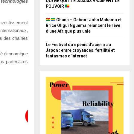
QUI NE QUITTE JAMAIS VRAIMENT LE
 technologies
POUVOIR
Ghana – Gabon : John Mahama et
investissement
Brice Oligui Nguema relancent le rêve
internationaux,
d’une Afrique plus unie
ns des chaînes
Le Festival du « pénis d’acier » au
Japon : entre croyances, fertilité et
neté économique
fantasmes d’Internet
ns partenaires