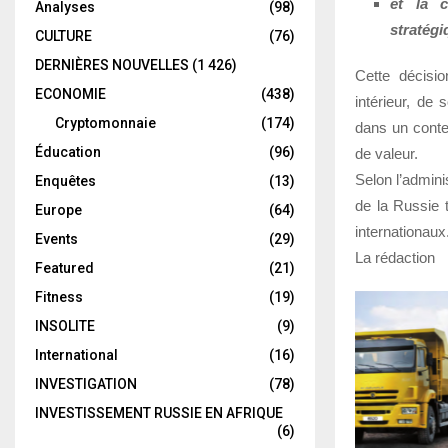
et la c
Analyses
(98)
stratégi
CULTURE
(76)
DERNIÈRES NOUVELLES
(1 426)
Cette décisio
ECONOMIE
(438)
intérieur, de 
Cryptomonnaie
(174)
dans un conte
Éducation
(96)
de valeur.
Selon l’admini
Enquêtes
(13)
de la Russie 
Europe
(64)
internationaux
Events
(29)
La rédaction
Featured
(21)
Fitness
(19)
INSOLITE
(9)
International
(16)
INVESTIGATION
(78)
INVESTISSEMENT RUSSIE EN AFRIQUE
(6)