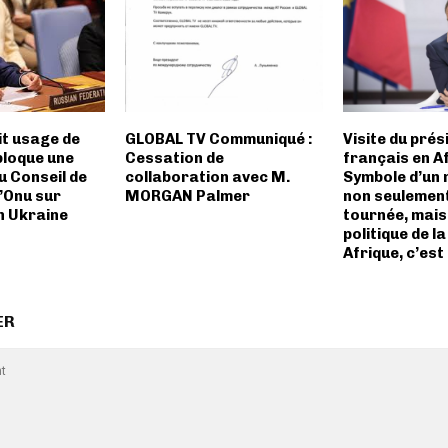
it usage de
GLOBAL TV Communiqué :
Visite du prés
bloque une
Cessation de
français en Af
u Conseil de
collaboration avec M.
Symbole d’un
l’Onu sur
MORGAN Palmer
non seulement
en Ukraine
tournée, mais 
politique de l
Afrique, c’est 
ER