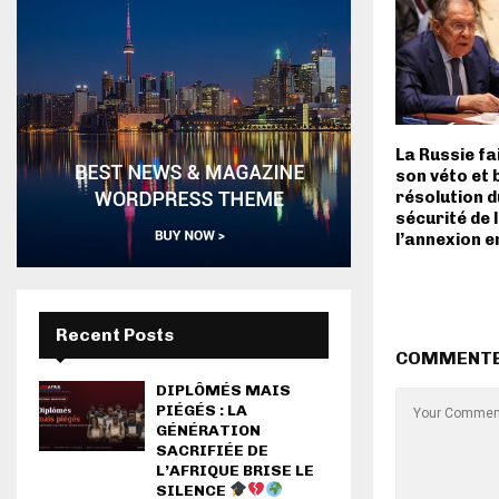
La Russie fa
son véto et 
résolution d
sécurité de 
l’annexion 
Recent Posts
COMMENT
DIPLÔMÉS MAIS
PIÉGÉS : LA
GÉNÉRATION
SACRIFIÉE DE
L’AFRIQUE BRISE LE
SILENCE