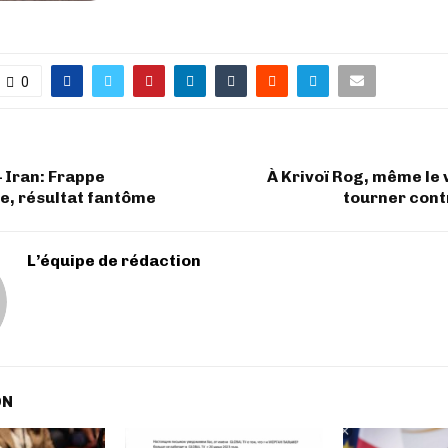
0
– Iran: Frappe
À Krivoï Rog, même le
e, résultat fantôme
tourner cont
L’équipe de rédaction
ON