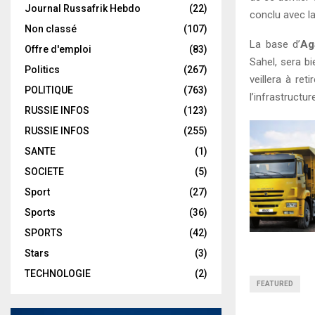
Journal Russafrik Hebdo
(22)
conclu avec la
Non classé
(107)
La base d’
Ag
Offre d'emploi
(83)
Sahel, sera bi
Politics
(267)
veillera à re
POLITIQUE
(763)
l’infrastructu
RUSSIE INFOS
(123)
RUSSIE INFOS
(255)
SANTE
(1)
SOCIETE
(5)
Sport
(27)
Sports
(36)
SPORTS
(42)
Stars
(3)
TECHNOLOGIE
(2)
FEATURED