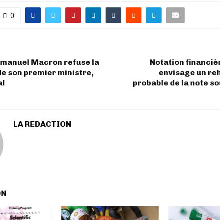
0
mmanuel Macron refuse la
Notation financiè
e son premier ministre,
envisage un r
al
probable de la note s
LA REDACTION
ON