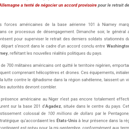
’Allemagne a tenté de négocier un accord provisoire
pour le retrait d
s forces américaines de la base aérienne 101 à Niamey mar
 dans ce processus de désengagement. Dimanche soir, le général 
présent pour superviser le retrait des derniers soldats stationnés d
 départ s’inscrit dans le cadre d’un accord conclu entre
Washingto
amey
, reflétant les nouvelles réalités politiques du pays.
s de 700 militaires américains ont quitté le territoire nigérien, emport
quent comprenant hélicoptères et drones. Ces équipements, initial
la lutte contre le djihadisme dans la région sahélienne, laissent un v
les autorités devront combler.
 présence américaine au Niger n’est pas encore totalement effecti
rent sur la base 201 d’
Agadez
, située dans le centre du pays. Cett
vestissement colossal de
100 millions de dollars
par le Pentagone
stratégique qu’accordaient les
États-Unis
à leur présence dans la rég
 contingent est prévu pour la mi-septembre, conformément aux term