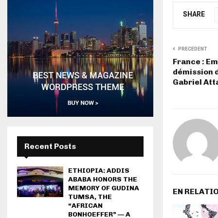
SHARE
PRECEDENT
France : E
démission d
Gabriel Att
Recent Posts
ETHIOPIA: ADDIS
ABABA HONORS THE
MEMORY OF GUDINA
EN RELATI
TUMSA, THE
“AFRICAN
BONHOEFFER” — A