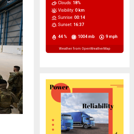
Clouds:
18%
Visibility:
0 km
Sunrise:
00:14
Sunset:
16:37
44 %
1004 mb
9 mph
Weather from OpenWeatherMap