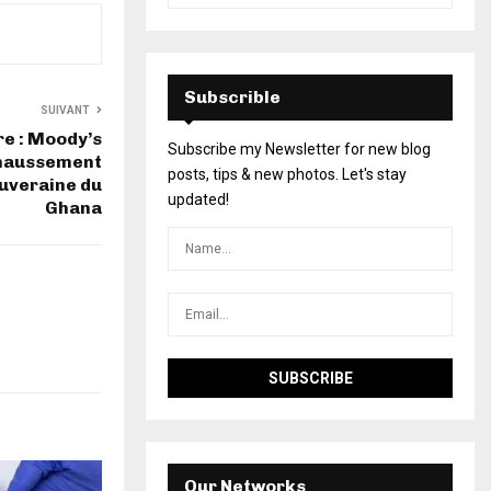
Subscrible
SUIVANT
re : Moody’s
Subscribe my Newsletter for new blog
ehaussement
posts, tips & new photos. Let's stay
ouveraine du
updated!
Ghana
Our Networks