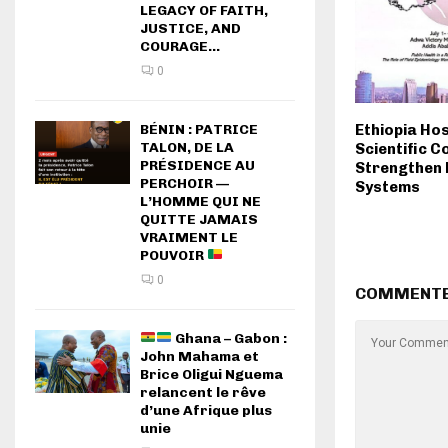
LEGACY OF FAITH,
JUSTICE, AND
COURAGE...
0
BÉNIN : PATRICE
Ethiopia Ho
TALON, DE LA
Scientific C
PRÉSIDENCE AU
Strengthen 
PERCHOIR —
Systems
L’HOMME QUI NE
QUITTE JAMAIS
VRAIMENT LE
POUVOIR
0
COMMENT
Ghana – Gabon :
John Mahama et
Brice Oligui Nguema
relancent le rêve
d’une Afrique plus
unie