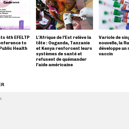
sts 4th EFELTP
L’Afrique de l’Est relève la
Variole de sin
onference to
tête : Ouganda, Tanzanie
nouvelle, la R
Public Health
et Kenya renforcent leurs
développe un
systèmes de santé et
vaccin
refusent de quémander
l’aide américaine
ER