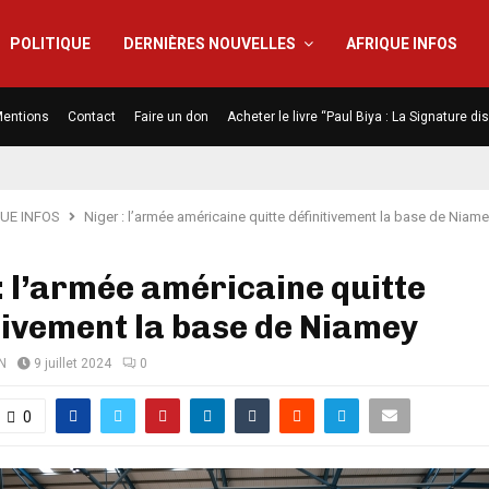
POLITIQUE
DERNIÈRES NOUVELLES
AFRIQUE INFOS
entions
Contact
Faire un don
Acheter le livre “Paul Biya : La Signature d
UE INFOS
Niger : l’armée américaine quitte définitivement la base de Niam
: l’armée américaine quitte
tivement la base de Niamey
N
9 juillet 2024
0
0