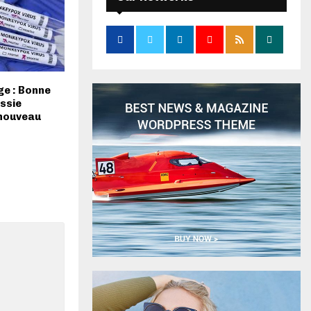
ge : Bonne
ussie
 nouveau