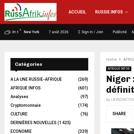
ACCUEIL
RUSSIE INFOS
C
New York
7 août 2026
Sign in / Join
Publicité
M
31.1
Home
AFRIQ
Catégories
AFRIQUE INFOS
Niger 
A LA UNE RUSSIE-AFRIQUE
(269)
défini
AFRIQUE INFOS
(601)
Analyses
(97)
by
LA REDACTIO
Cryptomonnaie
(174)
SHARE
CULTURE
(76)
DERNIÈRES NOUVELLES
(1 425)
ECONOMIE
(329)