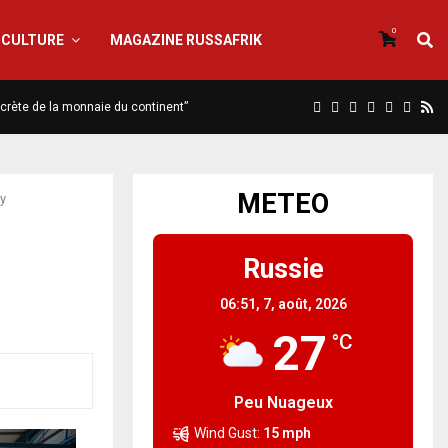
0
CULTURE
MAGAZINE RUSSAFRIK
iscrète de la monnaie du continent”
METEO
ey
Russie
06:51,
7, août, 2026
27
°C
Peu Nuageux
Wind Gust:
15 mph