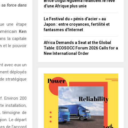
Brice Oligui Nguema relancent le rêve
e sa force dans
d’une Afrique plus unie
Le Festival du « pénis d’acier » au
que une étape
Japon : entre croyances, fertilité et
fantasmes d’Internet
américain
Ken
ans la capitale
Africa Demands a Seat at the Global
n
et le pouvoir
Table: ECOSOCC Forum 2026 Calls for a
New International Order
ant avec eux un
ement déployés
ide stratégique
f. Environ 200
e installation,
, témoigne de
ion. Le départ
es de l’accord