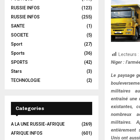
RUSSIE INFOS
(123)
RUSSIE INFOS
(255)
SANTE
(1)
SOCIETE
(5)
Sport
(27)
Sports
(36)
Lecteurs :
Niger : l’arm
SPORTS
(42)
Stars
(3)
Le paysage gé
TECHNOLOGIE
(2)
bouleversemen
militaires a
entraîné une 
existantes, 
Categories
nombreux ac
militaires.
A LA UNE RUSSIE-AFRIQUE
(269)
entièrement 
AFRIQUE INFOS
(601)
Unis ont aussi