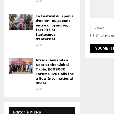
0
Le Festival du « pénis
d’acier » au Japon :
entre croyances,
fertilité et
fantasmes
Save my na
d’Internet
0
Africa Demands a
Seat at the Global
Table: ECOSOCC
Forum 2026 Calls for
a New International
Order
0
Editor's Picks