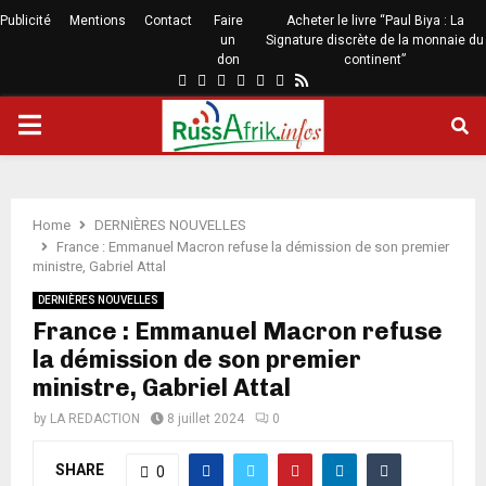
Publicité
Mentions
Contact
Faire
Acheter le livre “Paul Biya : La
un
Signature discrète de la monnaie du
don
continent”
Home
DERNIÈRES NOUVELLES
France : Emmanuel Macron refuse la démission de son premier
ministre, Gabriel Attal
DERNIÈRES NOUVELLES
France : Emmanuel Macron refuse
la démission de son premier
ministre, Gabriel Attal
by
LA REDACTION
8 juillet 2024
0
SHARE
0