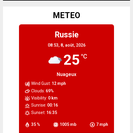
METEO
Russie
08:53,
8, août, 2026
25
°C
Nuageux
Wind Gust:
12 mph
Clouds:
69%
Visibility:
0 km
Sunrise:
00:16
Sunset:
16:35
35 %
1005 mb
7 mph