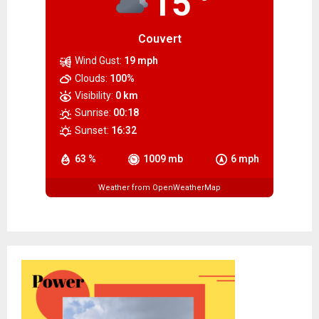
15
Couvert
Wind Gust:
19 mph
Clouds:
100%
Visibility:
0 km
Sunrise:
00:18
Sunset:
16:32
63 %
1009 mb
6 mph
Weather from OpenWeatherMap