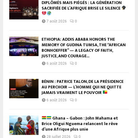
DIPLÔMÉS MAIS PIÉGÉS : LA GÉNÉRATION
SACRIFIÉE DE L’AFRIQUE BRISE LE SILENCE
7 août 2026
0
ETHIOPIA: ADDIS ABABA HONORS THE
MEMORY OF GUDINA TUMSA, THE “AFRICAN
BONHOEFFER” — A LEGACY OF FAITH,
JUSTICE, AND COURAGE...
6 août 2026
0
BÉNIN : PATRICE TALON, DE LA PRÉSIDENCE
AU PERCHOIR — L’HOMME QUI NE QUITTE
JAMAIS VRAIMENT LE POUVOIR
6 août 2026
0
Ghana – Gabon : John Mahama et
Brice Oligui Nguema relancent le rêve
d’une Afrique plus unie
28 juillet 2026
0