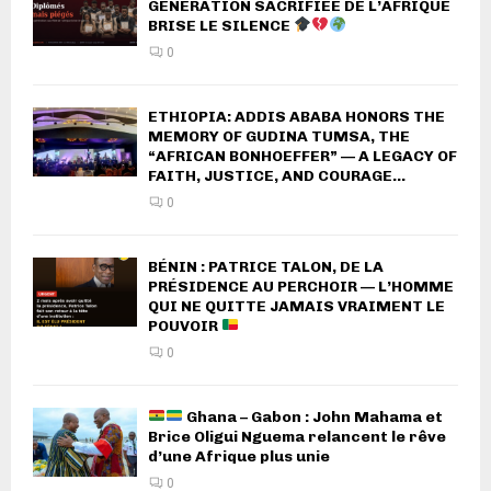
GÉNÉRATION SACRIFIÉE DE L’AFRIQUE
BRISE LE SILENCE
0
ETHIOPIA: ADDIS ABABA HONORS THE
MEMORY OF GUDINA TUMSA, THE
“AFRICAN BONHOEFFER” — A LEGACY OF
FAITH, JUSTICE, AND COURAGE...
0
BÉNIN : PATRICE TALON, DE LA
PRÉSIDENCE AU PERCHOIR — L’HOMME
QUI NE QUITTE JAMAIS VRAIMENT LE
POUVOIR
0
Ghana – Gabon : John Mahama et
Brice Oligui Nguema relancent le rêve
d’une Afrique plus unie
0