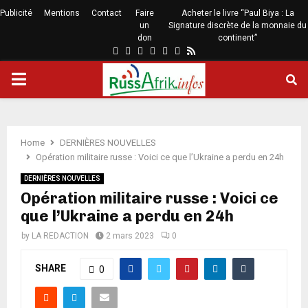
Publicité
Mentions
Contact
Faire
Acheter le livre “Paul Biya : La
un
Signature discrète de la monnaie du
don
continent”
Home
DERNIÈRES NOUVELLES
Opération militaire russe : Voici ce que l’Ukraine a perdu en 24h
DERNIÈRES NOUVELLES
Opération militaire russe : Voici ce
que l’Ukraine a perdu en 24h
by
LA REDACTION
2 mars 2023
0
SHARE
0