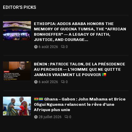
EDITOR'S PICKS
ETHIOPIA: ADDIS ABABA HONORS THE
MEMORY OF GUDINA TUMSA, THE “AFRICAN
BONHOEFFER” — A LEGACY OF FAITH,
JUSTICE, AND COURAGE...
6 août 2026
0
BÉNIN : PATRICE TALON, DE LA PRÉSIDENCE
AU PERCHOIR — L’HOMME QUI NE QUITTE
JAMAIS VRAIMENT LE POUVOIR
6 août 2026
0
Ghana – Gabon : John Mahama et Brice
Oligui Nguema relancent le rêve d’une
Afrique plus unie
28 juillet 2026
0