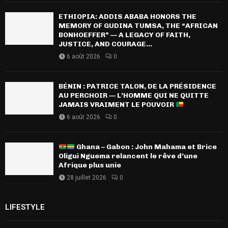
ETHIOPIA: ADDIS ABABA HONORS THE
MEMORY OF GUDINA TUMSA, THE “AFRICAN
BONHOEFFER” — A LEGACY OF FAITH,
JUSTICE, AND COURAGE...
6 août 2026
0
BÉNIN : PATRICE TALON, DE LA PRÉSIDENCE
AU PERCHOIR — L’HOMME QUI NE QUITTE
JAMAIS VRAIMENT LE POUVOIR
6 août 2026
0
Ghana – Gabon : John Mahama et Brice
Oligui Nguema relancent le rêve d’une
Afrique plus unie
28 juillet 2026
0
LIFESTYLE