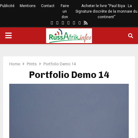
Publicité
Mentions
Contact
Faire
Acheter le livre “Paul Biya : La
un
Signature discrète de la monnaie du
don
continent”
Home
Prints
Portfolio Demo 14
Portfolio Demo 14