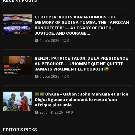
RECENT POSTS
ETHIOPIA: ADDIS ABABA HONORS THE
MEMORY OF GUDINA TUMSA, THE “AFRICAN
BONHOEFFER” — A LEGACY OF FAITH,
JUSTICE, AND COURAGE...
6 août 2026
0
BÉNIN : PATRICE TALON, DE LA PRÉSIDENCE
AU PERCHOIR — L’HOMME QUI NE QUITTE
JAMAIS VRAIMENT LE POUVOIR
6 août 2026
0
Ghana – Gabon : John Mahama et Brice
Oligui Nguema relancent le rêve d’une
Afrique plus unie
28 juillet 2026
0
EDITOR'S PICKS