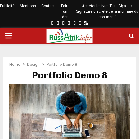
Publicité
Mentions
Contact
Faire
Acheter le livre “Paul Biya : La
un
Signature discrète de la monnaie du
don
continent”
Home
Design
Portfolio Demo 8
Portfolio Demo 8