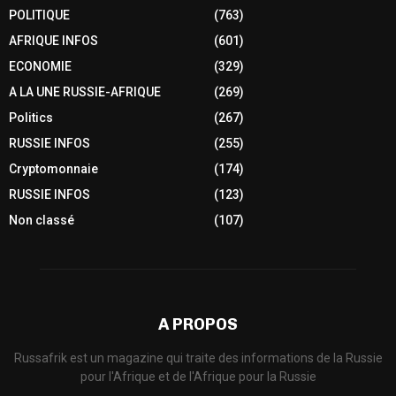
POLITIQUE
(763)
AFRIQUE INFOS
(601)
ECONOMIE
(329)
A LA UNE RUSSIE-AFRIQUE
(269)
Politics
(267)
RUSSIE INFOS
(255)
Cryptomonnaie
(174)
RUSSIE INFOS
(123)
Non classé
(107)
A PROPOS
Russafrik est un magazine qui traite des informations de la Russie
pour l'Afrique et de l'Afrique pour la Russie