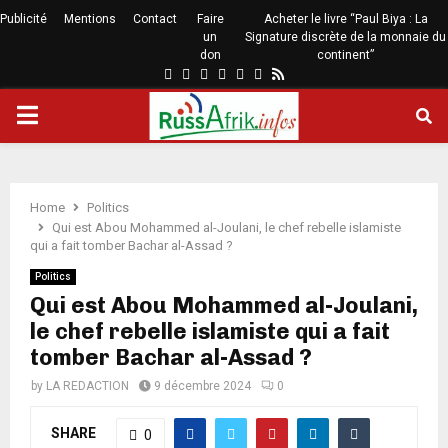
Publicité
Mentions
Contact
Faire
Acheter le livre “Paul Biya : La
un
Signature discrète de la monnaie du
don
continent”
Home
Politics
Qui est Abou Mohammed al-Joulani, le chef rebelle islamiste
qui a fait tomber Bachar al-Assad ?
Politics
Qui est Abou Mohammed al-Joulani,
le chef rebelle islamiste qui a fait
tomber Bachar al-Assad ?
by
LA REDACTION
9 décembre 2024
0
SHARE
0