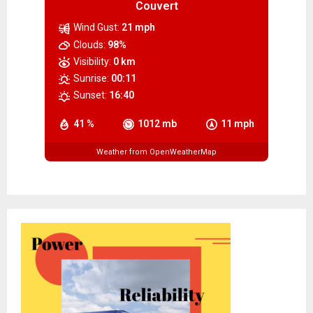
Couvert
Wind Gust:
21 mph
Clouds:
98%
Visibility:
0 km
Sunrise:
00:11
Sunset:
16:40
41 %
1012 mb
11 mph
Weather from OpenWeatherMap