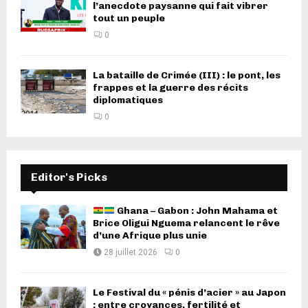
l’anecdote paysanne qui fait vibrer
tout un peuple
0
La bataille de Crimée (III) : le pont, les
frappes et la guerre des récits
diplomatiques
0
Editor's Picks
Ghana – Gabon : John Mahama et
Brice Oligui Nguema relancent le rêve
d’une Afrique plus unie
28 juillet 2026
0
Le Festival du « pénis d’acier » au Japon
: entre croyances, fertilité et