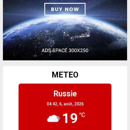
METEO
Russie
04:42,
6, août, 2026
19
°C