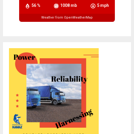
56 %
1008 mb
5 mph
Weather from OpenWeatherMap