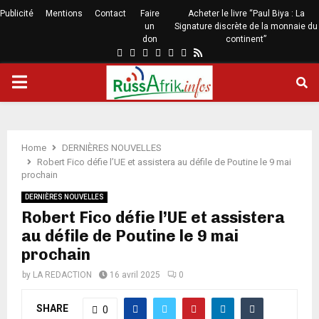
Publicité
Mentions
Contact
Faire
Acheter le livre “Paul Biya : La
un
Signature discrète de la monnaie du
don
continent”
Home
DERNIÈRES NOUVELLES
Robert Fico défie l’UE et assistera au défile de Poutine le 9 mai
prochain
DERNIÈRES NOUVELLES
Robert Fico défie l’UE et assistera
au défile de Poutine le 9 mai
prochain
by
LA REDACTION
16 avril 2025
0
SHARE
0