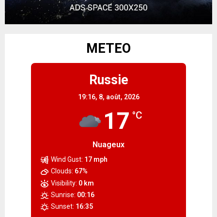
METEO
Russie
19:16,
8, août, 2026
17
°C
Nuageux
Wind Gust:
17 mph
Clouds:
67%
Visibility:
0 km
Sunrise:
00:16
Sunset:
16:35