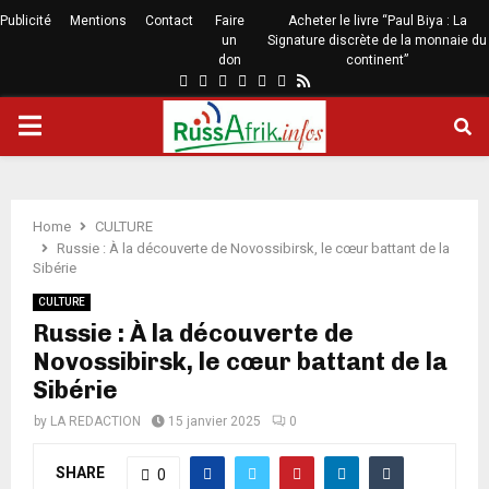
Publicité
Mentions
Contact
Faire
Acheter le livre “Paul Biya : La
un
Signature discrète de la monnaie du
don
continent”
Home
CULTURE
Russie : À la découverte de Novossibirsk, le cœur battant de la
Sibérie
CULTURE
Russie : À la découverte de
Novossibirsk, le cœur battant de la
Sibérie
by
LA REDACTION
15 janvier 2025
0
SHARE
0