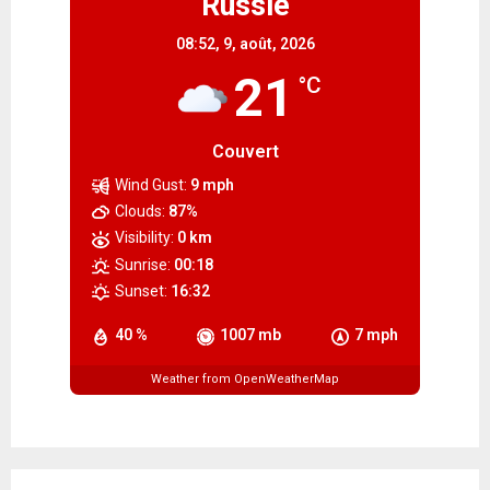
Russie
08:52,
9, août, 2026
21
°C
Couvert
Wind Gust:
9 mph
Clouds:
87%
Visibility:
0 km
Sunrise:
00:18
Sunset:
16:32
40 %
1007 mb
7 mph
Weather from OpenWeatherMap