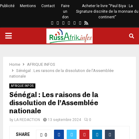
Publicité
Mentions
Contact
Faire
Acheter le livre “Paul Biya : La
un
Signature discrète de la monnaie du
don
continent”
Home
AFRIQUE INFOS
Sénégal : Les raisons de la dissolution de l’Assemblée
nationale
AFRIQUE INFOS
Sénégal : Les raisons de la
dissolution de l’Assemblée
nationale
by
LA REDACTION
13 septembre 2024
0
SHARE
0