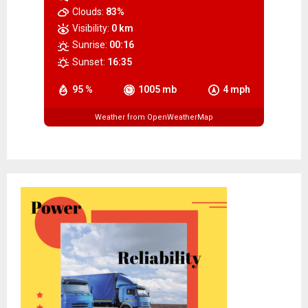
Clouds:
83%
Visibility:
0 km
Sunrise:
00:16
Sunset:
16:35
95 %
1005 mb
4 mph
Weather from OpenWeatherMap