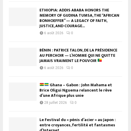
ETHIOPIA: ADDIS ABABA HONORS THE
MEMORY OF GUDINA TUMSA, THE “AFRICAN
BONHOEFFER” — A LEGACY OF FAITH,
JUSTICE, AND COURAGE...
6 août 2026
0
BÉNIN : PATRICE TALON, DE LA PRÉSIDENCE
AU PERCHOIR — L’HOMME QUI NE QUITTE
JAMAIS VRAIMENT LE POUVOIR
6 août 2026
0
Ghana – Gabon : John Mahama et
Brice Oligui Nguema relancent le rêve
d’une Afrique plus unie
28 juillet 2026
0
Le Festival du « pénis d’acier » au Japon :
entre croyances, fertilité et fantasmes
d’Internet