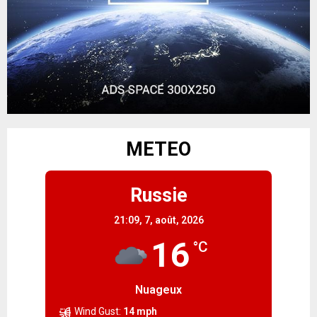
METEO
Russie
21:09,
7, août, 2026
16
°C
Nuageux
Wind Gust:
14 mph