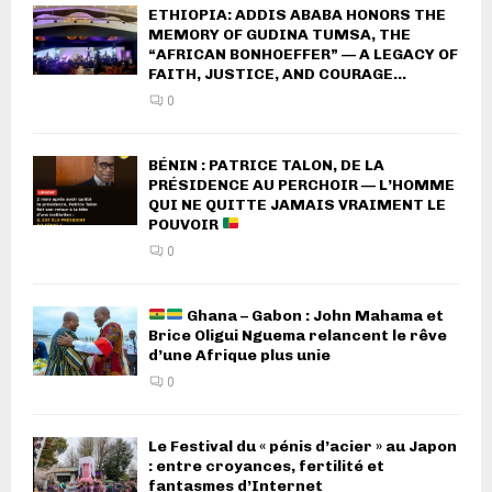
ETHIOPIA: ADDIS ABABA HONORS THE
MEMORY OF GUDINA TUMSA, THE
“AFRICAN BONHOEFFER” — A LEGACY OF
FAITH, JUSTICE, AND COURAGE...
0
BÉNIN : PATRICE TALON, DE LA
PRÉSIDENCE AU PERCHOIR — L’HOMME
QUI NE QUITTE JAMAIS VRAIMENT LE
POUVOIR
0
Ghana – Gabon : John Mahama et
Brice Oligui Nguema relancent le rêve
d’une Afrique plus unie
0
Le Festival du « pénis d’acier » au Japon
: entre croyances, fertilité et
fantasmes d’Internet