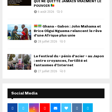
QUI NE QUITTE JAMAIS VRAIMENT LE
POUVOIR
6 août 2026
0
Ghana – Gabon : John Mahama et
Brice Oligui Nguema relancent le rêve
d’une Afrique plus unie
28 juillet 2026
0
Le Festival du « pénis d’acier » au Japon
: entre croyances, fertilité et
fantasmes d’Internet
27 juillet 2026
0
Social Media