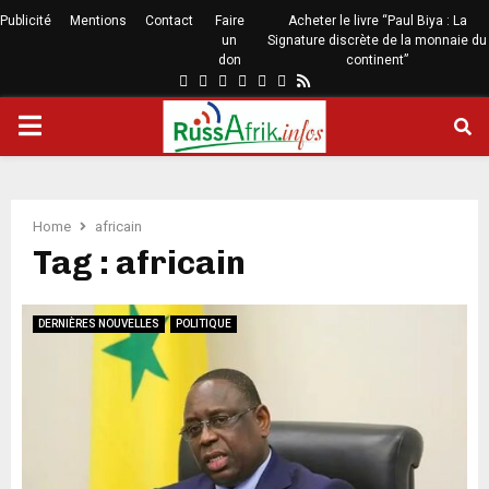
Publicité
Mentions
Contact
Faire
Acheter le livre “Paul Biya : La
un
Signature discrète de la monnaie du
don
continent”
Home
africain
Tag : africain
DERNIÈRES NOUVELLES
POLITIQUE