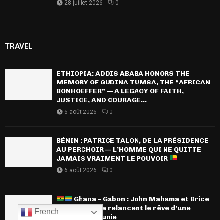
28 juillet 2026
0
TRAVEL
ETHIOPIA: ADDIS ABABA HONORS THE
MEMORY OF GUDINA TUMSA, THE “AFRICAN
BONHOEFFER” — A LEGACY OF FAITH,
JUSTICE, AND COURAGE...
6 août 2026
0
BÉNIN : PATRICE TALON, DE LA PRÉSIDENCE
AU PERCHOIR — L’HOMME QUI NE QUITTE
JAMAIS VRAIMENT LE POUVOIR
6 août 2026
0
Ghana – Gabon : John Mahama et Brice
Oligui Nguema relancent le rêve d’une
French
Afrique plus unie