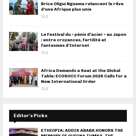
Brice Oligui Nguema relancent le rêve
d’une Afrique plus unie
0
Le Festival du « pénis d’acier » au Japon
: entre croyances, fertilité et
fantasmes d’Internet
0
Africa Demands a Seat at the Global
Table: ECOSOCC Forum 2026 Calls for a
New International Order
0
Editor's Picks
ETHIOPIA: ADDIS ABABA HONORS THE
MEMORY OF GUDINA TUMSA, THE