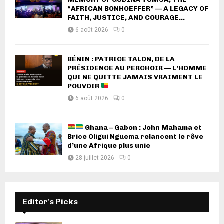
“AFRICAN BONHOEFFER” — A LEGACY OF
FAITH, JUSTICE, AND COURAGE...
6 août 2026
0
BÉNIN : PATRICE TALON, DE LA
PRÉSIDENCE AU PERCHOIR — L’HOMME
QUI NE QUITTE JAMAIS VRAIMENT LE
POUVOIR
6 août 2026
0
Ghana – Gabon : John Mahama et
Brice Oligui Nguema relancent le rêve
d’une Afrique plus unie
28 juillet 2026
0
Editor's Picks