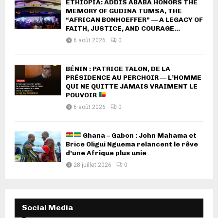
ETHIOPIA: ADDIS ABABA HONORS THE
MEMORY OF GUDINA TUMSA, THE
“AFRICAN BONHOEFFER” — A LEGACY OF
FAITH, JUSTICE, AND COURAGE...
6 août 2026
0
BÉNIN : PATRICE TALON, DE LA
PRÉSIDENCE AU PERCHOIR — L’HOMME
QUI NE QUITTE JAMAIS VRAIMENT LE
POUVOIR
6 août 2026
0
Ghana – Gabon : John Mahama et
Brice Oligui Nguema relancent le rêve
d’une Afrique plus unie
28 juillet 2026
0
Social Media