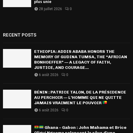
plus unie
28 juillet 2026
0
RECENT POSTS
ETHIOPIA: ADDIS ABABA HONORS THE
MEMORY OF GUDINA TUMSA, THE “AFRICAN
BONHOEFFER” — A LEGACY OF FAITH,
JUSTICE, AND COURAGE...
6 août 2026
0
BÉNIN : PATRICE TALON, DE LA PRÉSIDENCE
AU PERCHOIR — L’HOMME QUI NE QUITTE
JAMAIS VRAIMENT LE POUVOIR
6 août 2026
0
Ghana – Gabon : John Mahama et Brice
Oligui Nguema relancent le rêve d’une