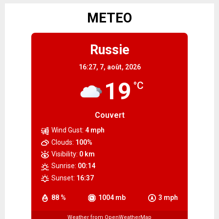
METEO
Russie
16:27,
7, août, 2026
19
°C
Couvert
Wind Gust:
4 mph
Clouds:
100%
Visibility:
0 km
Sunrise:
00:14
Sunset:
16:37
88 %
1004 mb
3 mph
Weather from OpenWeatherMap