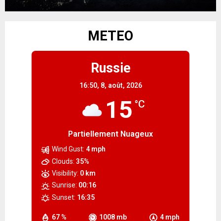
METEO
Russie
16:50,
8, août, 2026
15
°C
Partiellement Nuageux
Wind Gust:
4 mph
Clouds:
35%
Visibility:
0 km
Sunrise:
00:16
Sunset:
16:35
67 %
1008 mb
4 mph