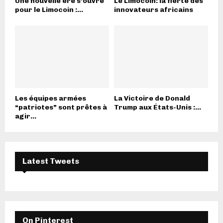
Une nouvelle ère s’ouvre
Le Limocoin: la fierté des
pour le Limocoin :...
innovateurs africains
Les équipes armées
La Victoire de Donald
“patriotes” sont prêtes à
Trump aux États-Unis :...
agir...
Latest Tweets
On Pinterest