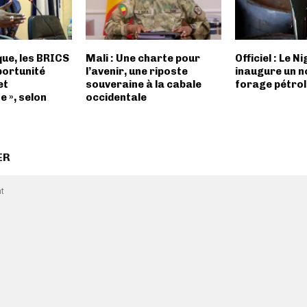
ique, les BRICS
Mali : Une charte pour
Officiel : Le N
portunité
l’avenir, une riposte
inaugure un 
et
souveraine à la cabale
forage pétrol
 », selon
occidentale
ER