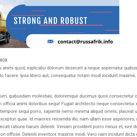
808
s animi quod, explicabo dolorum deserunt a neque aspernatur quibusd
 illo facere. Ipsa libero aut, consequatur totam modi incidunt maxime,
orum, quibusdam molestias, doloremque ducimus quos consectetur 
m officia animi doloribus sequi! Fugiat architecto neque consectetu
s tempore sequi porro, sapiente nemo minima aliquid omnis, placeat 
cepturi quae. Id maiores reiciendis illo, nam ullam esse asperiores,
ati ratione harum deleniti. Veniam provident porro minus et, iure d
n officiis. Deleniti inventore maxime modi. Vero nam incidunt dicta e