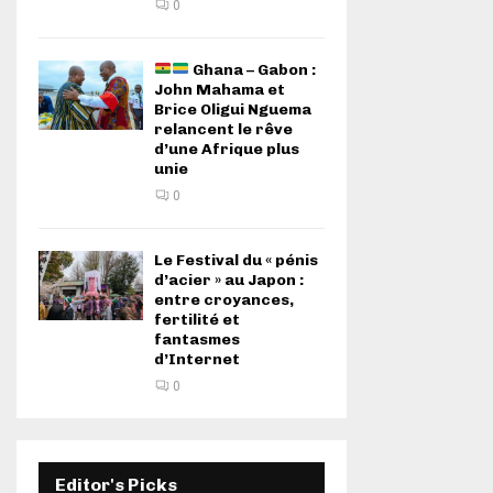
0
Ghana – Gabon :
John Mahama et
Brice Oligui Nguema
relancent le rêve
d’une Afrique plus
unie
0
Le Festival du « pénis
d’acier » au Japon :
entre croyances,
fertilité et
fantasmes
d’Internet
0
Editor's Picks