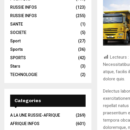
RUSSIE INFOS
(123)
RUSSIE INFOS
(255)
SANTE
(1)
SOCIETE
(5)
Sport
(27)
Sports
(36)
Lecteurs :
SPORTS
(42)
Necessitatibu
Stars
(3)
atque, facilis
TECHNOLOGIE
(2)
dolore quis.
Delectus lab
exercitatione
Categories
repellat natu
praesentium ex
A LA UNE RUSSIE-AFRIQUE
(269)
tempora obcaec
AFRIQUE INFOS
(601)
doloremque, no