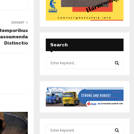
SUIVANT
 temporibus
 assumenda
Distinctio
Search