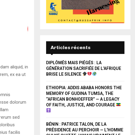
Articles récents
DIPLÔMÉS MAIS PIÉGÉS : LA
am aliquid, in
GÉNÉRATION SACRIFIÉE DE L’AFRIQUE
 rem, ex ea ut
BRISE LE SILENCE
ETHIOPIA: ADDIS ABABA HONORS THE
MEMORY OF GUDINA TUMSA, THE
omnis
“AFRICAN BONHOEFFER” — A LEGACY
r esse dolorum
OF FAITH, JUSTICE, AND COURAGE
ullam
 rerum sed
BÉNIN : PATRICE TALON, DE LA
oloribus
PRÉSIDENCE AU PERCHOIR — L’HOMME
ius facilis