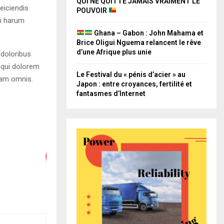
QUI NE QUITTE JAMAIS VRAIMENT LE
eiciendis
POUVOIR
ti harum
Ghana – Gabon : John Mahama et
Brice Oligui Nguema relancent le rêve
d’une Afrique plus unie
 doloribus
 qui dolorem
Le Festival du « pénis d’acier » au
quam omnis.
Japon : entre croyances, fertilité et
fantasmes d’Internet