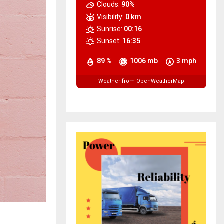
Clouds:
90%
Visibility:
0 km
Sunrise:
00:16
Sunset:
16:35
89 %
1006 mb
3 mph
Weather from OpenWeatherMap