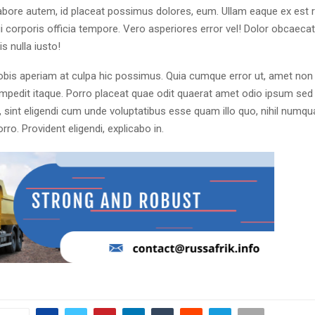
abore autem, id placeat possimus dolores, eum. Ullam eaque ex est r
corporis officia tempore. Vero asperiores error vel! Dolor obcaeca
s nulla iusto!
bis aperiam at culpa hic possimus. Quia cumque error ut, amet non
 impedit itaque. Porro placeat quae odit quaerat amet odio ipsum sed
, sint eligendi cum unde voluptatibus esse quam illo quo, nihil num
orro. Provident eligendi, explicabo in.