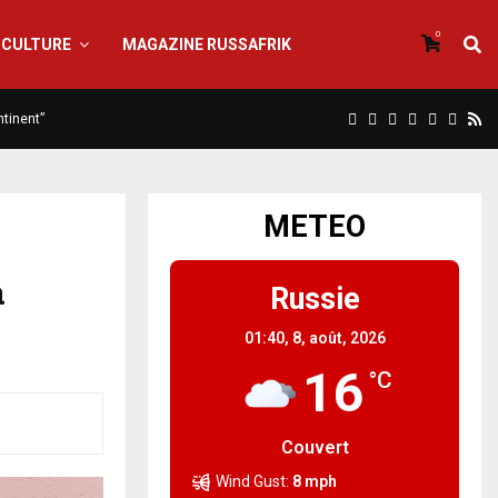
0
CULTURE
MAGAZINE RUSSAFRIK
ntinent”
METEO
a
Russie
01:40,
8, août, 2026
16
°C
Couvert
Wind Gust:
8 mph