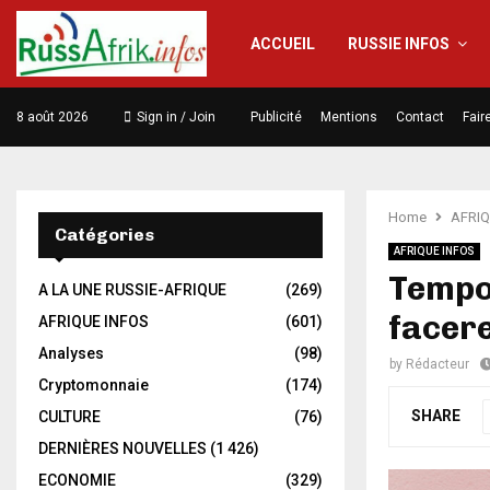
ACCUEIL
RUSSIE INFOS
8 août 2026
Sign in / Join
Publicité
Mentions
Contact
Fair
Home
AFRIQ
Catégories
AFRIQUE INFOS
Tempo
A LA UNE RUSSIE-AFRIQUE
(269)
facere
AFRIQUE INFOS
(601)
Analyses
(98)
by
Rédacteur
Cryptomonnaie
(174)
SHARE
CULTURE
(76)
DERNIÈRES NOUVELLES
(1 426)
ECONOMIE
(329)