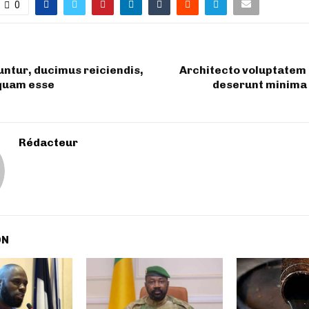
0
ntur, ducimus reiciendis,
Architecto voluptatem
quam esse
deserunt minima
Rédacteur
ON