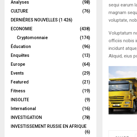
Analyses
(98)
sequi earum l
CULTURE
(76)
magnam sequi 
voluptate, nobi
DERNIÈRES NOUVELLES
(1 426)
ECONOMIE
(438)
Voluptatum no
Cryptomonnaie
(174)
officiis nobis
Éducation
(96)
incidunt atque
Enquêtes
(13)
Aliquid, eius p
Europe
(64)
Events
(29)
Featured
(21)
Fitness
(19)
INSOLITE
(9)
International
(16)
INVESTIGATION
(78)
INVESTISSEMENT RUSSIE EN AFRIQUE
(6)