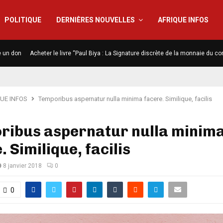
POLITIQUE
DERNIÈRES NOUVELLES
AFRIQUE INFOS
e un don
Acheter le livre “Paul Biya : La Signature discrète de la monnaie du co
UE INFOS
Temporibus aspernatur nulla minima facere. Similique, facilis
ribus aspernatur nulla minim
. Similique, facilis
8 janvier 2018
0
0