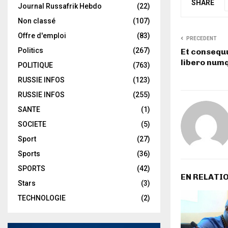
SHARE
Journal Russafrik Hebdo
(22)
Non classé
(107)
Offre d'emploi
(83)
PRECEDENT
Politics
(267)
Et consequu
libero num
POLITIQUE
(763)
RUSSIE INFOS
(123)
RUSSIE INFOS
(255)
SANTE
(1)
SOCIETE
(5)
Sport
(27)
Sports
(36)
SPORTS
(42)
EN RELATI
Stars
(3)
TECHNOLOGIE
(2)