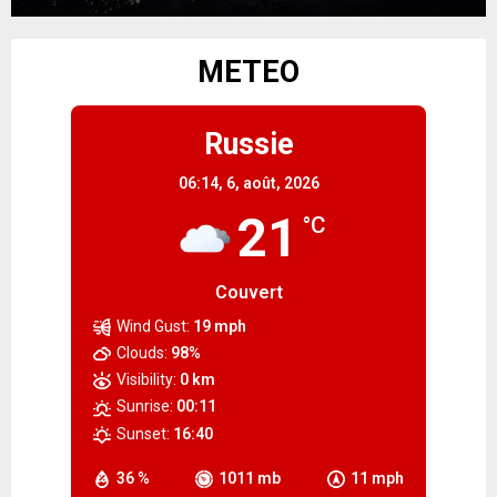
METEO
Russie
06:14,
6, août, 2026
21
°C
Couvert
Wind Gust:
19 mph
Clouds:
98%
Visibility:
0 km
Sunrise:
00:11
Sunset:
16:40
36 %
1011 mb
11 mph