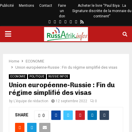
Publicité
Mentions
Contact
Faire
Acheter le livre “Paul Biya : La
un
Signature discrète de la monnaie du
don
continent”
Home
ECONOMIE
Union européenne-Russie : Fin du régime simplifié des visas
ECONOMIE
POLITIQUE
RUSSIE INFOS
Union européenne-Russie : Fin du
régime simplifié des visas
by
L’équipe de rédaction
12 septembre 2022
0
SHARE
0