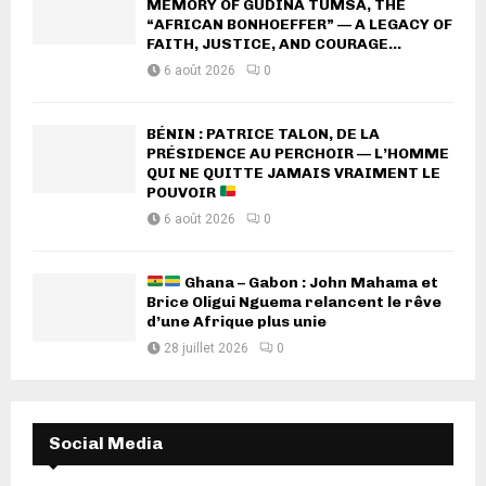
MEMORY OF GUDINA TUMSA, THE
“AFRICAN BONHOEFFER” — A LEGACY OF
FAITH, JUSTICE, AND COURAGE...
6 août 2026
0
BÉNIN : PATRICE TALON, DE LA
PRÉSIDENCE AU PERCHOIR — L’HOMME
QUI NE QUITTE JAMAIS VRAIMENT LE
POUVOIR
6 août 2026
0
Ghana – Gabon : John Mahama et
Brice Oligui Nguema relancent le rêve
d’une Afrique plus unie
28 juillet 2026
0
Social Media