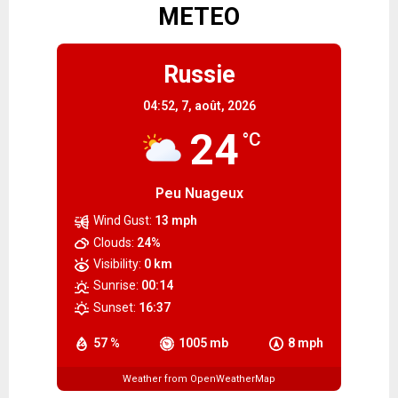
METEO
Russie
04:52,
7, août, 2026
24
°C
Peu Nuageux
Wind Gust:
13 mph
Clouds:
24%
Visibility:
0 km
Sunrise:
00:14
Sunset:
16:37
57 %
1005 mb
8 mph
Weather from OpenWeatherMap