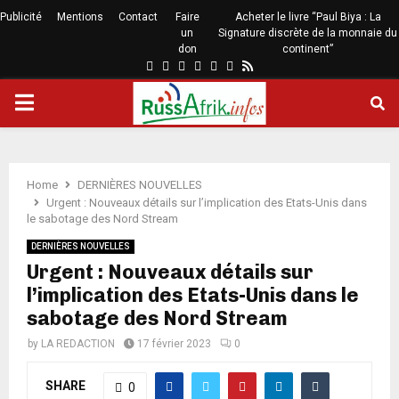
Publicité
Mentions
Contact
Faire
Acheter le livre “Paul Biya : La
un
Signature discrète de la monnaie du
don
continent”
Home
DERNIÈRES NOUVELLES
Urgent : Nouveaux détails sur l’implication des Etats-Unis dans
le sabotage des Nord Stream
DERNIÈRES NOUVELLES
Urgent : Nouveaux détails sur
l’implication des Etats-Unis dans le
sabotage des Nord Stream
by
LA REDACTION
17 février 2023
0
SHARE
0