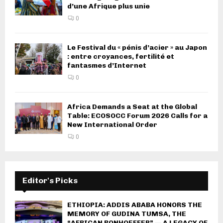
d’une Afrique plus unie
0
Le Festival du « pénis d’acier » au Japon
: entre croyances, fertilité et
fantasmes d’Internet
0
Africa Demands a Seat at the Global
Table: ECOSOCC Forum 2026 Calls for a
New International Order
0
Editor's Picks
ETHIOPIA: ADDIS ABABA HONORS THE
MEMORY OF GUDINA TUMSA, THE
“AFRICAN BONHOEFFER” — A LEGACY OF