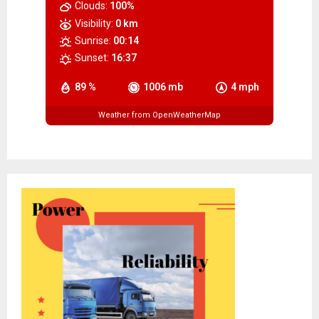
Clouds:
100%
Visibility:
0 km
Sunrise:
00:14
Sunset:
16:37
89 %
1006 mb
4 mph
Weather from OpenWeatherMap