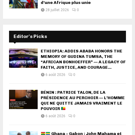
d’une Afrique plus unie
28 juillet 2026
0
Editor's Picks
ETHIOPIA: ADDIS ABABA HONORS THE
MEMORY OF GUDINA TUMSA, THE
“AFRICAN BONHOEFFER” — A LEGACY OF
FAITH, JUSTICE, AND COURAGE...
6 août 2026
0
BÉNIN : PATRICE TALON, DE LA
PRÉSIDENCE AU PERCHOIR — L’HOMME
QUI NE QUITTE JAMAIS VRAIMENT LE
POUVOIR
6 août 2026
0
Ghana – Gabon : John Mahama et