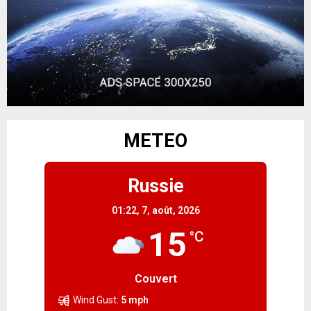
METEO
Russie
01:22,
7, août, 2026
15
°C
Couvert
Wind Gust:
5 mph