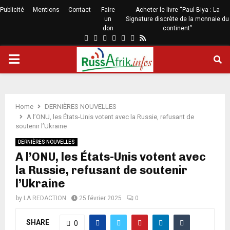
Publicité
Mentions
Contact
Faire
Acheter le livre “Paul Biya : La
un
Signature discrète de la monnaie du
don
continent”
Home
DERNIÈRES NOUVELLES
A l’ONU, les États-Unis votent avec la Russie, refusant de
soutenir l’Ukraine
DERNIÈRES NOUVELLES
A l’ONU, les États-Unis votent avec
la Russie, refusant de soutenir
l’Ukraine
by
LA REDACTION
25 février 2025
0
SHARE
0