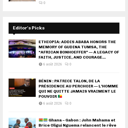
0
Editor's Picks
ETHIOPIA: ADDIS ABABA HONORS THE
MEMORY OF GUDINA TUMSA, THE
“AFRICAN BONHOEFFER” — A LEGACY OF
FAITH, JUSTICE, AND COURAGE...
6 août 2026
0
BÉNIN : PATRICE TALON, DE LA
PRÉSIDENCE AU PERCHOIR — L’HOMME
QUI NE QUITTE JAMAIS VRAIMENT LE
POUVOIR
6 août 2026
0
Ghana – Gabon : John Mahama et
Brice Oligui Nguema relancent le rêve