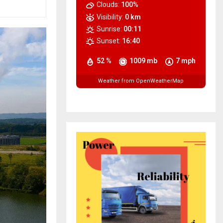
Clouds:
100%
Visibility:
0 km
Sunrise:
00:11
Sunset:
16:40
52 %
1009 mb
7 mph
Weather from OpenWeatherMap