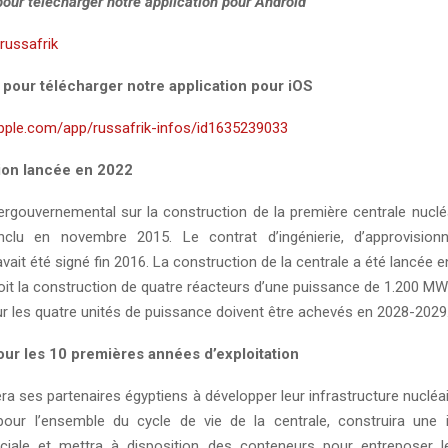
 pour télécharger notre application pour Android
y/russafrik
i pour télécharger notre application pour iOS
apple.com/app/russafrik-infos/id1635239033
ion lancée en 2022
ergouvernemental sur la construction de la première centrale nuclé
nclu en novembre 2015. Le contrat d’ingénierie, d’approvisio
vait été signé fin 2016. La construction de la centrale a été lancée en 
voit la construction de quatre réacteurs d’une puissance de 1.200 MW
ur les quatre unités de puissance doivent être achevés en 2028-2029
our les 10 premières années d’exploitation
ra ses partenaires égyptiens à développer leur infrastructure nucléai
our l’ensemble du cycle de vie de la centrale, construira une i
ciale et mettra à disposition des conteneurs pour entreposer l