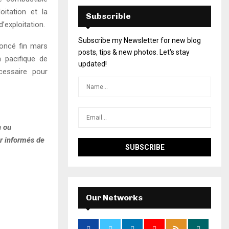
oitation et la
Subscrible
’exploitation.
Subscribe my Newsletter for new blog
noncé fin mars
posts, tips & new photos. Let's stay
n pacifique de
updated!
écessaire pour
n ou
er informés de
Our Networks