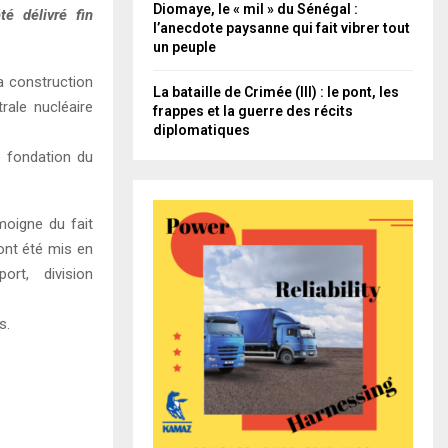
Diomaye, le « mil » du Sénégal :
é délivré fin
l’anecdote paysanne qui fait vibrer tout
un peuple
a construction
La bataille de Crimée (III) : le pont, les
rale nucléaire
frappes et la guerre des récits
diplomatiques
 fondation du
moigne du fait
 ont été mis en
ort, division
s.