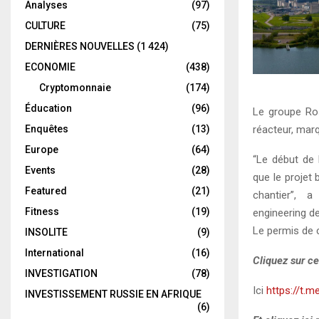
Analyses
(97)
CULTURE
(75)
DERNIÈRES NOUVELLES
(1 424)
ECONOMIE
(438)
Cryptomonnaie
(174)
Éducation
(96)
Le groupe Ro
Enquêtes
(13)
réacteur, marq
Europe
(64)
“Le début de 
Events
(28)
que le projet 
Featured
(21)
chantier”, a
Fitness
(19)
engineering d
Le permis de c
INSOLITE
(9)
International
(16)
Cliquez sur ce
INVESTIGATION
(78)
Ici
https://t.m
INVESTISSEMENT RUSSIE EN AFRIQUE
(6)