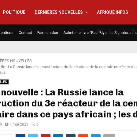
POLITIQUE
DERNIÈRES NOUVELLES
AFRIQUE INFOS
entions
Contact
Faire un don
Acheter le livre “Paul Biya : La Signature d
IÈRES NOUVELLES
le : La Russie lance la construction du 3e réacteur de la centrale nucléaire da
ails
LLES
nouvelle : La Russie lance la
uction du 3e réacteur de la ce
ire dans ce pays africain ; les 
N
4 mai 2023
0