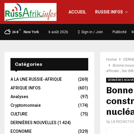
ACCUEIL
RUSSIE INFOS
C
New York
6 août 2026
Sign in / Join
Publicité
M
24.8
Home
DERN
Catégories
Bonne nouvel
africain ; les dét
A LA UNE RUSSIE-AFRIQUE
(269)
DERNIÈRES NOUVE
Bonne 
AFRIQUE INFOS
(601)
Analyses
(97)
constr
Cryptomonnaie
(174)
nucléa
CULTURE
(75)
by
LA REDACTIO
DERNIÈRES NOUVELLES
(1 424)
ECONOMIE
(329)