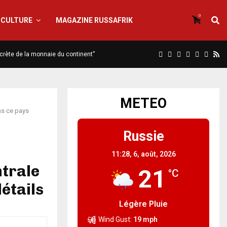
0
CULTURE
MAGAZINE RUSSAFRIK
iscrète de la monnaie du continent”
METEO
ns ce pays
Russie
11:28,
6, août, 2026
ntrale
21
°C
détails
Légère Pluie
Wind Gust:
19 mph