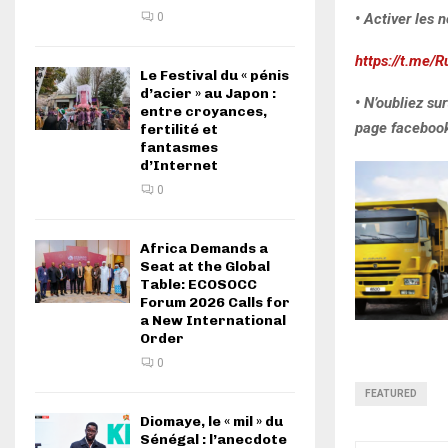
0
• Activer les n
https://t.me/R
Le Festival du « pénis
d’acier » au Japon :
• N’oubliez su
entre croyances,
page facebook 
fertilité et
fantasmes
d’Internet
0
Africa Demands a
Seat at the Global
Table: ECOSOCC
Forum 2026 Calls for
a New International
Order
0
FEATURED
Diomaye, le « mil » du
Sénégal : l’anecdote