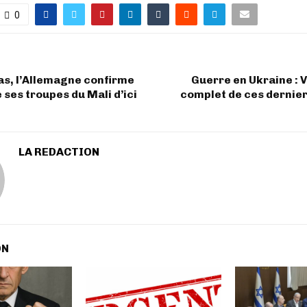
0
as, l’Allemagne confirme
Guerre en Ukraine : V
e ses troupes du Mali d’ici
complet de ces dernie
LA REDACTION
ON