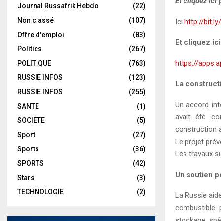
Et cliquez ici
Journal Russafrik Hebdo
(22)
Non classé
(107)
Ici
http://bit.l
Offre d'emploi
(83)
Et cliquez ic
Politics
(267)
https://apps.
POLITIQUE
(763)
RUSSIE INFOS
(123)
La construct
RUSSIE INFOS
(255)
Un accord int
SANTE
(1)
avait été co
SOCIETE
(5)
construction a
Sport
(27)
Le projet pré
Sports
(36)
Les travaux s
SPORTS
(42)
Un soutien p
Stars
(3)
TECHNOLOGIE
(2)
La Russie aide
combustible p
stockage spé