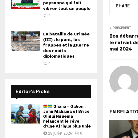
paysanne qui fait
SHARE
vibrer tout un peuple
0
PRECEDENT
La bataille de Crimée
Bon débarr
(III) : le pont, les
le retrait d
frappes et la guerre
mai 2024
des récits
diplomatiques
0
Editor's Picks
Ghana – Gabon :
EN RELATI
John Mahama et Brice
Oligui Nguema
relancent le rêve
d’une Afrique plus unie
28 juillet 2026
0