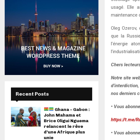
usagé. Elle a
maintenance de
Oleg Ozerov, 
que la Russie
l’énergie ato
l’industrialisat
Chers lecteurs
Notre site we
d’interdiction
nos derniers c
Recent Posts
• Vous abonne
Ghana – Gabon :
John Mahama et
https://t.me/R
Brice Oligui Nguema
relancent le rêve
d’une Afrique plus
• Vous abonne
unie