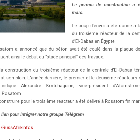
Le permis de construction a ét
mars.
Le coup d’envoi a été donné à l
du troisième réacteur de la cent
d’El-Dabaa en Égypte.
satom a annoncé que du béton avait été coulé dans la plaque de
uant ainsi le début du “stade principal” des travaux.
la construction du troisième réacteur de la centrale d’El-Dabaa té
bat son plein. L’année dernière, le premier et le deuxième réacteurs
 indiqué Alexandre Kortchaguine, vice-président d’Atomstroïep
e Rosatom.
onstruire pour le troisième réacteur a été délivré à Rosatom fin mar
 lien pour intégrer notre groupe Télégram
e/RussAfrikinfos