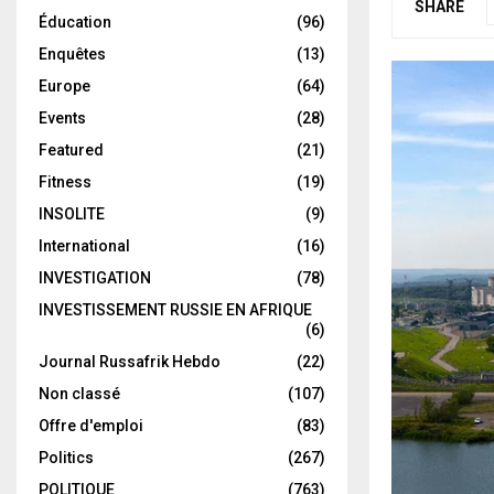
SHARE
Éducation
(96)
Enquêtes
(13)
Europe
(64)
Events
(28)
Featured
(21)
Fitness
(19)
INSOLITE
(9)
International
(16)
INVESTIGATION
(78)
INVESTISSEMENT RUSSIE EN AFRIQUE
(6)
Journal Russafrik Hebdo
(22)
Non classé
(107)
Offre d'emploi
(83)
Politics
(267)
POLITIQUE
(763)