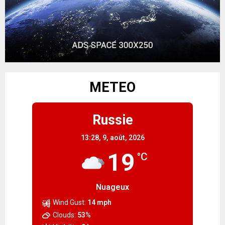
METEO
Russie
13:28,
9, août, 2026
19
°C
Nuageux
Wind Gust:
14 mph
Clouds:
53%