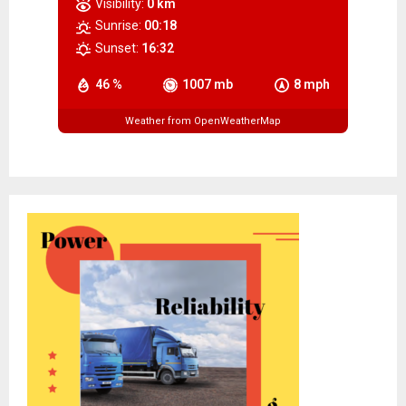
Visibility:
0 km
Sunrise:
00:18
Sunset:
16:32
46 %
1007 mb
8 mph
Weather from OpenWeatherMap