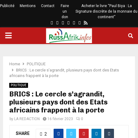
Publicité
Mentions
Contact
Faire
Acheter le livre “Paul Biya : La
un
Signature discrète de la monnaie du
don
continent”
Home
POLITIQUE
BRICS : Le cercle s’agrandit, plusieurs pays dont des Etats
africains frappent à la porte
POLITIQUE
BRICS : Le cercle s’agrandit,
plusieurs pays dont des Etats
africains frappent à la porte
by
LA REDACTION
16 février 2023
0
SHARE
2