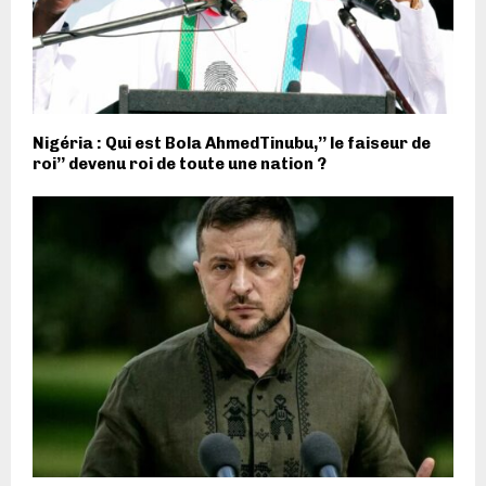
Nigéria : Qui est Bola AhmedTinubu,’’ le faiseur de
roi’’ devenu roi de toute une nation ?