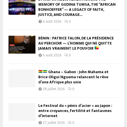
MEMORY OF GUDINA TUMSA, THE “AFRICAN
BONHOEFFER” — A LEGACY OF FAITH,
JUSTICE, AND COURAGE...
6 août 2026
0
BÉNIN : PATRICE TALON, DE LA PRÉSIDENCE
AU PERCHOIR — L’HOMME QUI NE QUITTE
JAMAIS VRAIMENT LE POUVOIR
6 août 2026
0
Ghana – Gabon : John Mahama et
Brice Oligui Nguema relancent le rêve
d’une Afrique plus unie
28 juillet 2026
0
Le Festival du « pénis d’acier » au Japon :
entre croyances, fertilité et fantasmes
d’Internet
27 juillet 2026
0