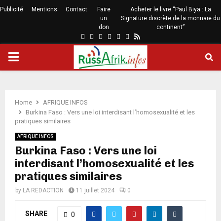
Publicité
Mentions
Contact
Faire
Acheter le livre “Paul Biya : La
un
Signature discrète de la monnaie du
don
continent”
Home
AFRIQUE INFOS
Burkina Faso : Vers une loi interdisant l’homosexualité et les
pratiques similaires
AFRIQUE INFOS
Burkina Faso : Vers une loi
interdisant l’homosexualité et les
pratiques similaires
by
LA REDACTION
11 juillet 2024
0
SHARE
0