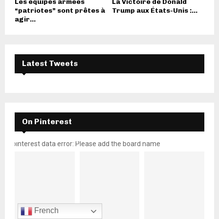
Les équipes armées
La Victoire de Donald
“patriotes” sont prêtes à
Trump aux États-Unis :...
agir...
Latest Tweets
On Pinterest
pinterest data error: Please add the board name
French