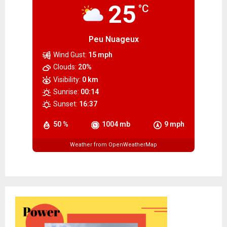
25
°C
Peu Nuageux
Wind Gust:
15 mph
Clouds:
20%
Visibility:
0 km
Sunrise:
00:14
Sunset:
16:37
50 %
1004 mb
9 mph
Weather from OpenWeatherMap