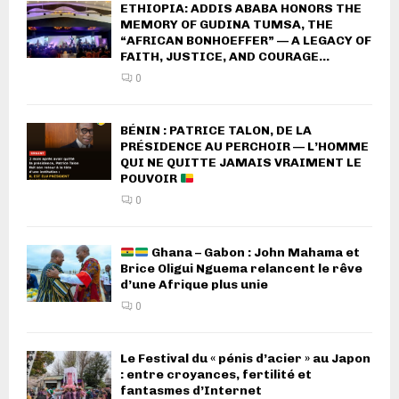
ETHIOPIA: ADDIS ABABA HONORS THE
MEMORY OF GUDINA TUMSA, THE
“AFRICAN BONHOEFFER” — A LEGACY OF
FAITH, JUSTICE, AND COURAGE...
0
BÉNIN : PATRICE TALON, DE LA
PRÉSIDENCE AU PERCHOIR — L’HOMME
QUI NE QUITTE JAMAIS VRAIMENT LE
POUVOIR
0
Ghana – Gabon : John Mahama et
Brice Oligui Nguema relancent le rêve
d’une Afrique plus unie
0
Le Festival du « pénis d’acier » au Japon
: entre croyances, fertilité et
fantasmes d’Internet