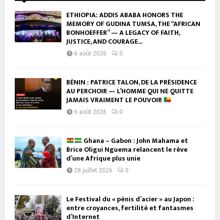
ETHIOPIA: ADDIS ABABA HONORS THE
MEMORY OF GUDINA TUMSA, THE “AFRICAN
BONHOEFFER” — A LEGACY OF FAITH,
JUSTICE, AND COURAGE...
6 août 2026
0
BÉNIN : PATRICE TALON, DE LA PRÉSIDENCE
AU PERCHOIR — L’HOMME QUI NE QUITTE
JAMAIS VRAIMENT LE POUVOIR
6 août 2026
0
Ghana – Gabon : John Mahama et
Brice Oligui Nguema relancent le rêve
d’une Afrique plus unie
28 juillet 2026
0
Le Festival du « pénis d’acier » au Japon :
entre croyances, fertilité et fantasmes
d’Internet