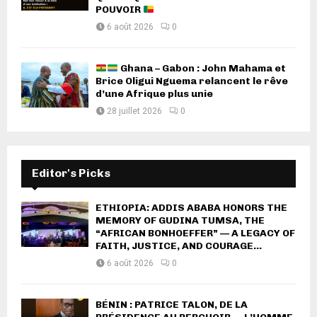
POUVOIR
6 août 2026
0
Ghana – Gabon : John Mahama et
Brice Oligui Nguema relancent le rêve
d’une Afrique plus unie
28 juillet 2026
0
Editor's Picks
ETHIOPIA: ADDIS ABABA HONORS THE
MEMORY OF GUDINA TUMSA, THE
“AFRICAN BONHOEFFER” — A LEGACY OF
FAITH, JUSTICE, AND COURAGE...
6 août 2026
0
BÉNIN : PATRICE TALON, DE LA